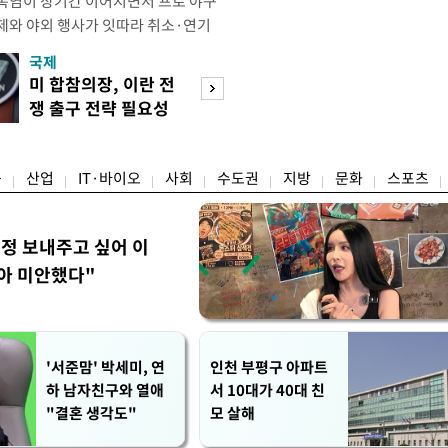
폭염이 장기간 이어지면서 프로 야구
제와 야외 행사가 잇따라 취소·연기
테니스장, 풋살장 등 야외 체육시설도
국제
경제
을 단축하는 등 폭염 대응에 나섰다.
미 합참의장, 이란 전
호가 낮춘 매물 
 단순히 불쾌한 더위를 넘어 신체가
쟁 출구 전략 필요성
다…종부세 출구 
 이르렀다며 야외 활동 시 생명에 치
강조
는 강남
융
산업
IT·바이오
사회
수도권
지방
문화
스포츠
정 보내주고 싶어 이
아 미안했다"
'서준맘' 박세미, 연
인천 부평구 아파트
하 남자친구와 열애
서 10대가 40대 친
"결혼 생각도"
모 살해