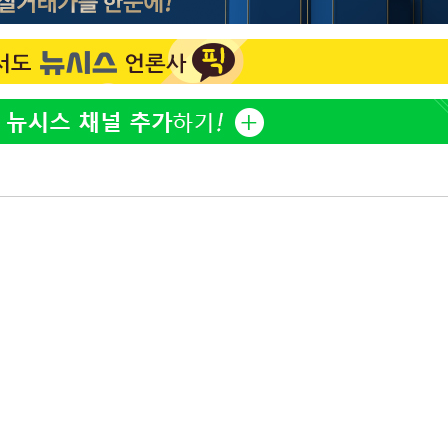
백혈병 재발 최성원 "치료
1
날 죽이는 것 같았다" 눈물
하리수 "미키정 보내주고 
2
낳아 미안했다"
'서준맘' 박세미, 연하 남
3
생각도"
[단독]인천 부평구 아파트서
4
모 살해
표창원, 남규리에 15년 
5
렸습니다"
英유명 여배우, 큰 교통사
6
살았다
이 대통령, 'ISA·주가누
7
질타하며 재검토 지시