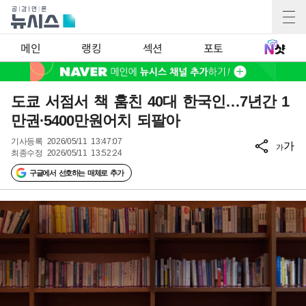
메인
랭킹
섹션
포토
도쿄 서점서 책 훔친 40대 한국인…7년간 1
만권·5400만원어치 되팔아
기사등록
2026/05/11 13:47:07
가
가
최종수정
2026/05/11 13:52:24
구글에서 선호하는 매체로 추가