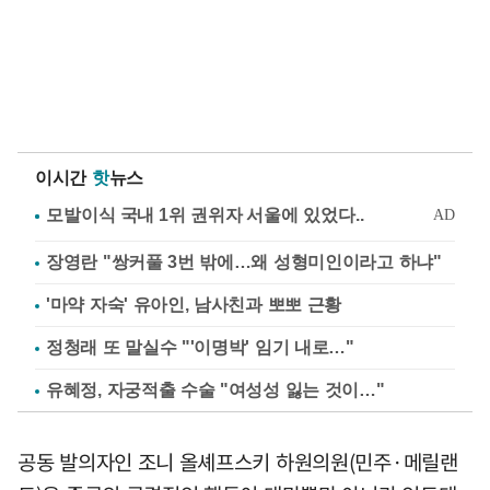
이시간
핫
뉴스
장영란 "쌍커풀 3번 밖에…왜 성형미인이라고 하냐"
'마약 자숙' 유아인, 남사친과 뽀뽀 근황
정청래 또 말실수 "'이명박' 임기 내로…"
유혜정, 자궁적출 수술 "여성성 잃는 것이…"
공동 발의자인 조니 올셰프스키 하원의원(민주·메릴랜