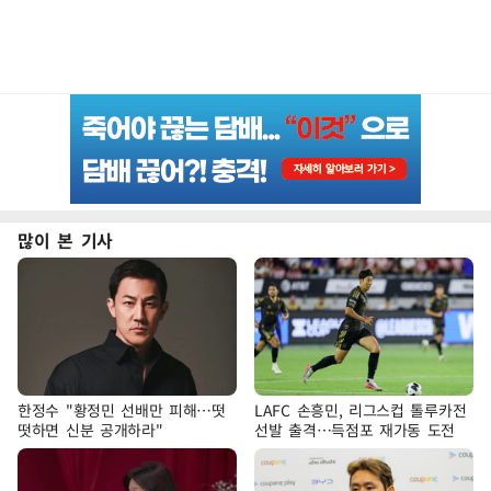
많이 본 기사
한정수 "황정민 선배만 피해…떳
LAFC 손흥민, 리그스컵 톨루카전
떳하면 신분 공개하라"
선발 출격…득점포 재가동 도전