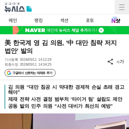
메인
랭킹
섹션
포토
美 한국계 영 김 의원, ‘中 대만 침략 저지
법안’ 발의
기사등록
2026/05/11 14:12:29
가
가
최종수정
2026/05/11 14:34:25
구글에서 선호하는 매체로 추가
김 의원 “대만 침공 시 막대한 경제적 손실 초래 경고
해야”
제재 전략 사전 결정 범부처 ‘타이거 팀’ 설립도 제안
공동 발의 민주 의원 “사전 대비가 최선의 예방”