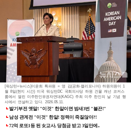
[워싱턴=뉴시스]이윤희 특파원 = 영 김(공화·캘리포니아) 하원의원이 1
월 8일(현지 시간) 미국 워싱턴DC 국회의사당 하원 건물 캐넌 코커스
룸에서 열린 미주한인유권자연대(KAGC) 주최 미주 한인의 날 기념 행
사에서 연설하고 있다. 2026.05.11.