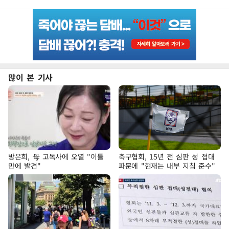
많이 본 기사
방은희, 母 고독사에 오열 "이틀
축구협회, 15년 전 심판 성 접대
만에 발견"
파문에 "현재는 내부 지침 준수"