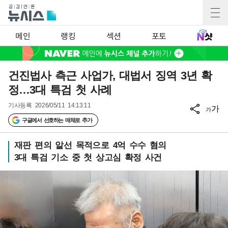
메인
랭킹
섹션
포토
건진법사 측근 사업가, 대법서 징역 3년 확
정…3대 특검 첫 사례
기사등록
2026/05/11 14:13:11
가
가
구글에서 선호하는 매체로 추가
재판 편의 알선 목적으로 4억 수수 혐의
3대 특검 기소 중 첫 상고심 확정 사건