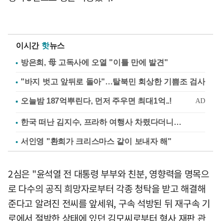
이시간
핫
뉴스
방은희, 母 고독사에 오열 "이틀 만에 발견"
"바지 벗고 앞뒤로 돌아"…탈북민 회상한 기쁨조 검사
한국 떠난 김지수, 프라하 여행사 차렸다더니…
서인영 "환희가 크리스마스 같이 보내자 해"
2심은 "윤석열 전 대통령 부부와 친분, 영향력을 명목으
로 다수의 공직 희망자로부터 각종 청탁을 받고 해결해
준다고 알려진 전씨를 앞세워, 구속 석방된 뒤 재구속 기
로에서 절박한 상태에 있던 김모씨로부터 형사 재판 관