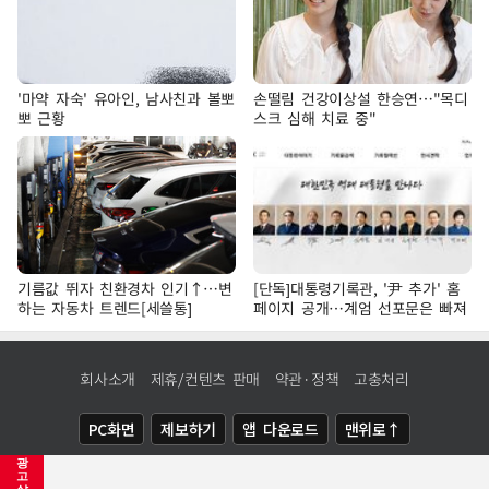
'마약 자숙' 유아인, 남사친과 볼뽀
손떨림 건강이상설 한승연…"목디
뽀 근황
스크 심해 치료 중"
기름값 뛰자 친환경차 인기↑…변
[단독]대통령기록관, '尹 추가' 홈
하는 자동차 트렌드[세쓸통]
페이지 공개…계엄 선포문은 빠져
회사소개
제휴/컨텐츠 판매
약관·정책
고충처리
PC화면
제보하기
앱 다운로드
맨위로↑
광
COPYRIGHTⓒ
NEWSIS
ALL RIGHTS RESERVED.
고