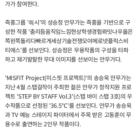
가가 참여한다.
즉흥그룹 '즥시'의 성승정 안무가는 즉흥을 기반으로 구
성한 작품 '춤리듬움직임느낌현상학생경험롸잇나우옳은
쪽왼쪽돌리다빠르게세상기술전쟁모야메로넷플릭스비
티에스'를 선보인다. 성승정은 무용작품의 구성을 타파
하고 재기발랄한 무대 이미지를 선보이는 안무가다.
'MISFIT Project(미스핏 프로젝트)'의 송승욱 안무가는
지난 4월 스탭걸작이 주최한 젊은 안무가 창작지원 프로
젝트 'STEP BY STAFF Vol.3'(스텝 바이 스탭 3호)의 우
수작품으로 선정된 '36.5℃'를 선보인다. 안무가 송승욱
과 TV 예능 스테이지 파이터에서 주목 받은 고동훈이 무
용수로 출연하는 2인무 작품이다.