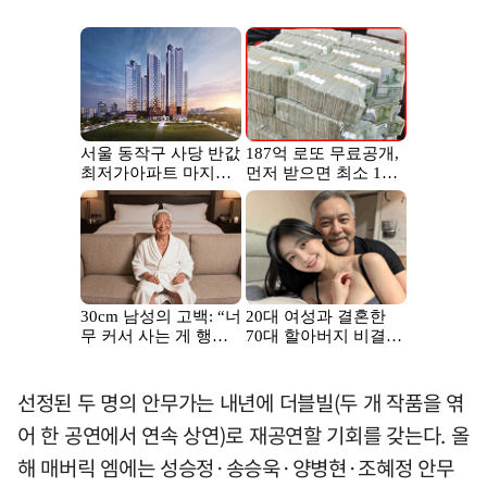
선정된 두 명의 안무가는 내년에 더블빌(두 개 작품을 엮
어 한 공연에서 연속 상연)로 재공연할 기회를 갖는다. 올
해 매버릭 엠에는 성승정·송승욱·양병현·조혜정 안무