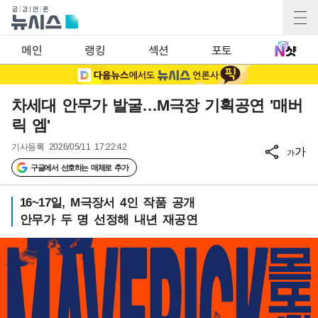
메인
랭킹
섹션
포토
차세대 안무가 발굴…M극장 기획공연 '매버
릭 엠'
기사등록
2026/05/11 17:22:42
가
가
구글에서 선호하는 매체로 추가
16~17일, M극장서 4인 작품 공개
안무가 두 명 선정해 내년 재공연