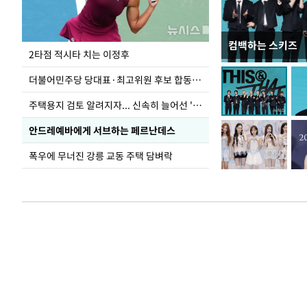
컴백하는 스키즈
이번주 국회에는 무
2타점 적시타 치는 이정후
더불어민주당 당대표·최고위원 후보 합동연설회
주택용지 검토 알려지자... 신속히 늘어선 '근조화환'
안드레예바에게 서브하는 페르난데스
폭우에 무너진 강릉 교동 주택 담벼락