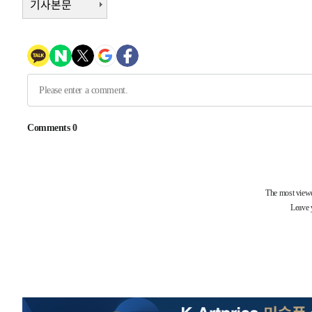
기사본문
1시간 전 >
남자 농구, 나고야 아시안게임서 '홈팀' 일본과 한일전
1시간 전 >
여수 오동도 해상서 모터보트 전복…1명 사망·1명 실종
2시간 전 >
극한폭염 한풀 꺾이지만…'낮 최고 35도' 무더위, 열대야 계
날씨]
3시간 전 >
축구협회 "압수수색·성접대 논란 사과…쇄신의 기회로 삼겠
4시간 전 >
[속보]'압수수색·성접대 논란' 축구협회 "실망과 걱정 안겨드
7시간 전 >
'최고 37도' 폭염 지속…강원동해안 최대 150㎜ 비
9시간 전 >
[속보]뉴욕증시 상승 마감…S&P 0.6% 나스닥 1.3%↑
-27493초 전 >
이란 "호르무즈 재개방 합의 근접…美 배상 선행돼야"
-18540초 전 >
[속보]與최고위원 제주·인천 순회경선…박선원·최민희
한민수·김용 순
-18493초 전 >
[속보]김민석, 與 전대 당원투표 누적 득표율 45.42%로 
청래 44.56%
-17775초 전 >
[속보]與 대표 경선 제주·인천 당원투표…金 47.75%·
42.08%·宋 10.17%
-17309초 전 >
이강인 "아틀레티코 이적 기뻐…등번호 7번 의미보단 팀 
것"
-17244초 전 >
[속보]與 당대표 경선, 제주·인천 권리당원 투표 김민석 
-11018초 전 >
낮 최고 35도 '무더위'…동해안 시간당 30㎜ '강한 비'[
-10288초 전 >
[속보]이강인 "감독님이 원하는 마음 느꼈고, 많은 트로피
틀레티코 이적"
-10070초 전 >
수도권 40도 육박 '펄펄'…동해안 일부 지역엔 호의주의