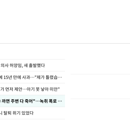
 의사 허양임, 새 출발했다
표창원, 남규리에 15년 만에 사과…"제가 틀렸습니다"
내가 먼저 제안…아기 못 낳아 미안"
차가원 "○○○ 까면 주변 다 죽어"…녹취 폭로 파장
니 탈퇴 위기 있었다