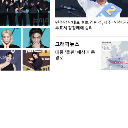
슨 일이? [뉴시스국회토pic]
민주당 당대표 후보 김민석, 제주·인천 
투표서 정청래에 승리
그래픽뉴스
태풍 '돌핀' 예상 이동
경로