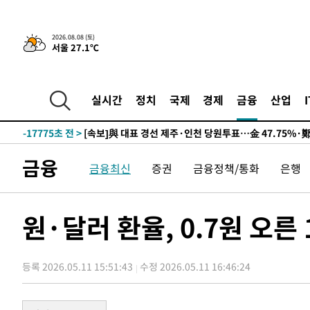
2026.08.08 (토)
9시간 전 >
[속보]뉴욕증시 상승 마감…S&P 0.6% 나스닥 1.3%↑
서울 27.1℃
-27493초 전 >
이란 "호르무즈 재개방 합의 근접…美 배상 선행돼야"
-18540초 전 >
[속보]與최고위원 제주·인천 순회경선…박선원·최민희
실시간
정치
국제
경제
금융
산업
한민수·김용 순
-18493초 전 >
[속보]김민석, 與 전대 당원투표 누적 득표율 45.42%로 
청래 44.56%
-17775초 전 >
[속보]與 대표 경선 제주·인천 당원투표…金 47.75%·
42.08%·宋 10.17%
-17309초 전 >
이강인 "아틀레티코 이적 기뻐…등번호 7번 의미보단 팀 
것"
금융
-17244초 전 >
[속보]與 당대표 경선, 제주·인천 권리당원 투표 김민석 
금융최신
증권
금융정책/통화
은행
-11018초 전 >
낮 최고 35도 '무더위'…동해안 시간당 30㎜ '강한 비'[
-10288초 전 >
[속보]이강인 "감독님이 원하는 마음 느꼈고, 많은 트로피
원·달러 환율, 0.7원 오른 
틀레티코 이적"
-10070초 전 >
수도권 40도 육박 '펄펄'…동해안 일부 지역엔 호의주의
-9039초 전 >
온열질환 사망자 3명 늘어…누적 환자 3000명 돌파
-2984초 전 >
강릉에 시간당 81.4㎜ 물폭탄…도로 잠기고 담벼락 붕괴
등록 2026.05.11 15:51:43
수정 2026.05.11 16:46:24
15분 전 >
백운산서 80년근 천종산삼 9뿌리 발견…감정가 1.3억원
53분 전 >
선재도서 해루질 나섰다 실종 60대, 닷새 만에 숨진 채 발견