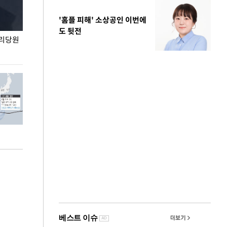
'홈플 피해' 소상공인 이번에
도 뒷전
권리당원
무더위 잊는 도심형 여름 축제 '2026 서울 바캉스
용산어린이정원 앞
페스티벌'