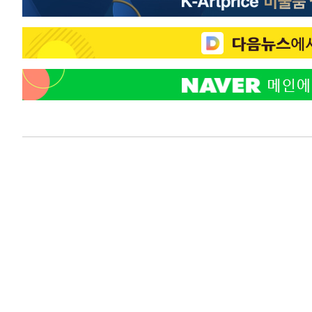
-9039초 전 >
온열질환 사망자 3명 늘어…누적 환자 3000명 돌파
-2984초 전 >
강릉에 시간당 81.4㎜ 물폭탄…도로 잠기고 담벼락 붕괴
15분 전 >
백운산서 80년근 천종산삼 9뿌리 발견…감정가 1.3억원
53분 전 >
선재도서 해루질 나섰다 실종 60대, 닷새 만에 숨진 채 발견
1시간 전 >
남자 농구, 나고야 아시안게임서 '홈팀' 일본과 한일전
1시간 전 >
여수 오동도 해상서 모터보트 전복…1명 사망·1명 실종
2시간 전 >
극한폭염 한풀 꺾이지만…'낮 최고 35도' 무더위, 열대야 계
날씨]
3시간 전 >
축구협회 "압수수색·성접대 논란 사과…쇄신의 기회로 삼겠
4시간 전 >
[속보]'압수수색·성접대 논란' 축구협회 "실망과 걱정 안겨드
7시간 전 >
'최고 37도' 폭염 지속…강원동해안 최대 150㎜ 비
9시간 전 >
[속보]뉴욕증시 상승 마감…S&P 0.6% 나스닥 1.3%↑