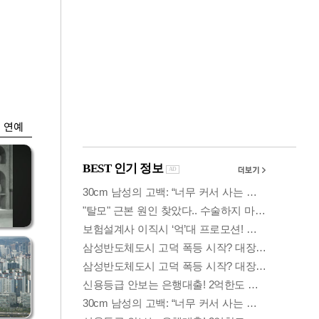
금융
시
다시 뛰는 코스닥…
'들
ETF 수익률 상위권
찍어
연예