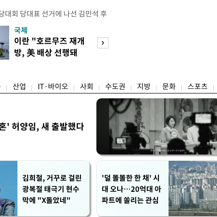
전당대회 당대표 선거에 나선 김민석 후
역 순회경선에서 '누적 1위'를 탈환했
국제
경제
 우세 지역으로 점쳐졌던 충청권과 부산
이란 "호르무즈 재개
세계식량가격 다
승 1패를 주고 받은 김 후보는 이날
방, 美 배상 선행돼
상승…곡물·설탕 
며 '2승 1패'로 앞서가게 됐다. 다
야"
썩'
율 차이가 '0.86%p'에 불과
융
산업
IT·바이오
사회
수도권
지방
문화
스포츠
혼' 허양임, 새 출발했다
김희철, 거꾸로 걸린
'덜 똘똘한 한 채' 시
광복절 태극기 현수
대 오나…20억대 아
막에 "X돌았네"
파트에 쏠리는 관심