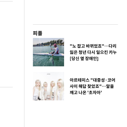
피플
"노 잡고 바뀌었죠"…다리
잃은 청년 다시 일으킨 카누
[당신 옆 장애인]
아르테미스 "대중성·코어
사이 해답 찾았죠"…알을
깨고 나온 '초자아'