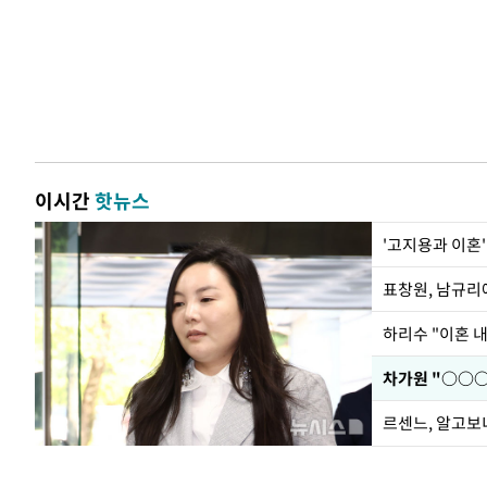
이시간
핫뉴스
'고지용과 이혼'
하리수 "이혼 
르센느, 알고보