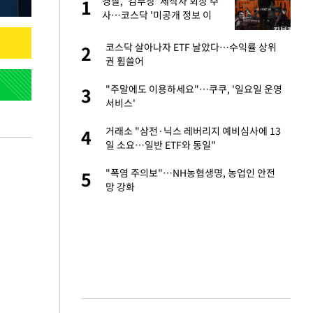
경찰, '김부장' 제작사 회장 수
1
1
사…코스닥 '미공개 정보 이
용' 의혹
새 출발했다
코스닥 살아나자 ETF 날았다…수익률 상위
2
2
권 휩쓸어
절 태극기 현수막에
"주말에도 이용하세요"…쿠쿠, '일요일 운영
3
3
서비스'
오나…20억대 아파트
거래소 "삼전·닉스 레버리지 예비심사에 13
4
4
 그 이후②]
일 소요…일반 ETF와 동일"
 다 죽어"…전세금
"폭염 주의보"…NH농협생명, 농업인 안전
5
5
망 강화
대 의혹'…2002
6
근조화환, 왜?[뉴
7