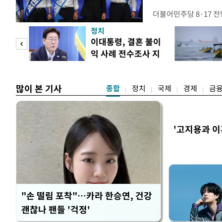
더불어민주당 8·17 
보가 8일 제주·인천 지
정치
다. 앞서 정청래 후보
희망
이대통령, 결혼 불이
·울산·경남 경선에서 1
각"
익 사례 전수조사 지
제주·인천 경선에서 이기
시
만 두 후보 간 누적 득표
많이 본 기사
종합
정치
국제
경제
금
'고지용과 이
"손 떨림 포착"…카라 한승연, 건강
괜찮나 팬들 '걱정'