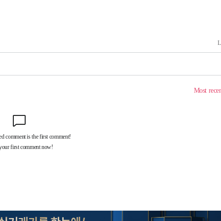
속[다음주
다"
려 죄송"
·서미화·
1위… 정
鄭
위해 뛸
승리
내일날씨]
 원해 아
보