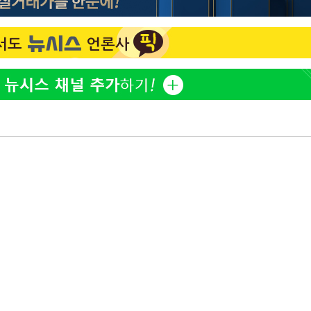
"손 떨림 포착"…카라 한승
1
연, 건강 괜찮나 팬들 '걱정'
'고지용과 이혼' 허양임, 
2
김희철, 거꾸로 걸린 광복
3
"X돌았네"
속[다음주
'덜 똘똘한 한 채' 시대 
4
에 쏠리는 관심[세제 개편,
다"
려 죄송"
차가원 "○○○ 까면 주변
5
미반환 속 녹취 폭로 파장
외신 주목한 '축구협회 성접
6
한일월드컵까지 소환
용산어린이정원 앞 즐비한 
7
시스Pic]