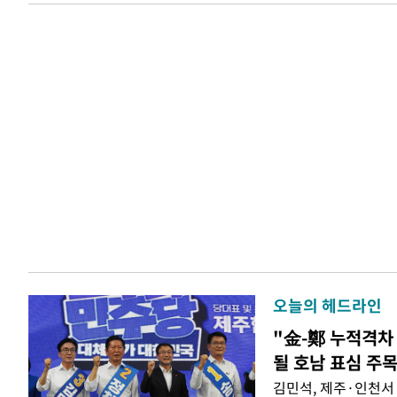
오늘의 헤드라인
"金-鄭 누적격차 
될 호남 표심 주
김민석, 제주·인천서 