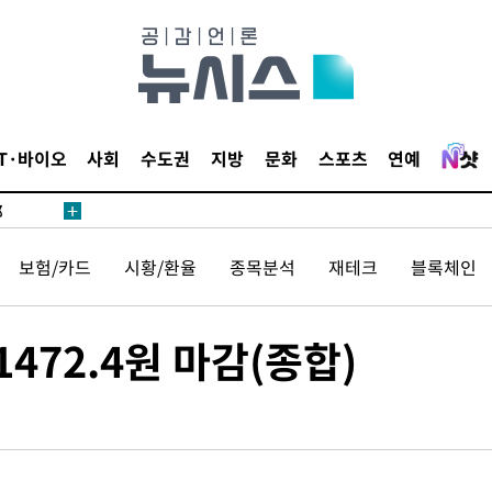
·서미화·
IT·바이오
사회
수도권
지방
문화
스포츠
연예
1위… 정
鄭
위해 뛸
승리
보험/카드
시황/환율
종목분석
재테크
블록체인
내일날씨]
 원해 아
1472.4원 마감(종합)
보