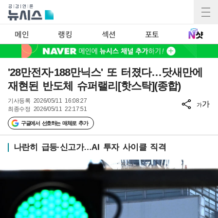
메인
랭킹
섹션
포토
'28만전자·188만닉스' 또 터졌다…닷새만에
재현된 반도체 슈퍼랠리[핫스탁](종합)
기사등록
2026/05/11 16:08:27
가
가
최종수정
2026/05/11 22:17:51
구글에서 선호하는 매체로 추가
나란히 급등·신고가…AI 투자 사이클 직격