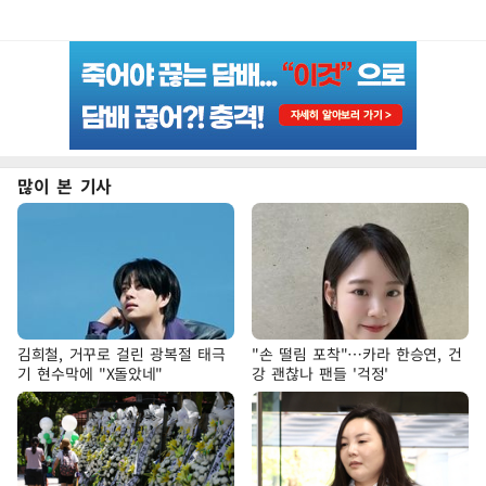
많이 본 기사
김희철, 거꾸로 걸린 광복절 태극
"손 떨림 포착"…카라 한승연, 건
기 현수막에 "X돌았네"
강 괜찮나 팬들 '걱정'