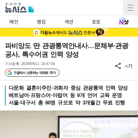
메인
랭킹
섹션
포토
파비앙도 딴 관광통역안내사…문체부·관광
공사, 특수어권 인력 양성
기사등록
2026/05/11 16:47:36
가
가
구글에서 선호하는 매체로 추가
다문화 결혼이주민·귀화자 중심 관광통역 인력 양성
베트남어·프랑스어·아랍어 등 9개 언어 교육 운영
서울·대구서 총 60명 규모로 약 3개월간 무료 진행