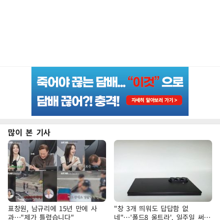
많이 본 기사
표창원, 남규리에 15년 만에 사
"창 3개 띄워도 답답함 없
과…"제가 틀렸습니다"
네"…'폴드8 울트라', 일주일 써보