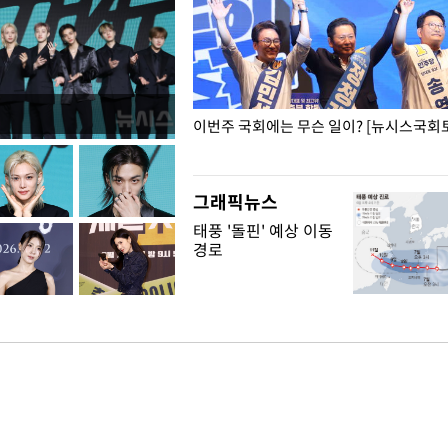
폭력 피해자에 위로·사과…"국가
이번주 국회에는 무슨 일이? [뉴시스국회토
"
그래픽뉴스
태풍 '돌핀' 예상 이동
경로