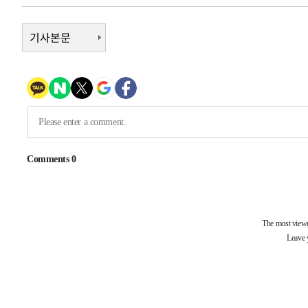
-3767초 전 >
[속보]뉴욕증시 상승 마감…S&P 0.6% 나스닥 1.3%↑
기사본문