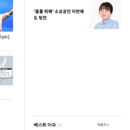
'홈플 피해' 소상공인 이번에
도 뒷전
pic]
청와대 일주일
사진으로 보는 