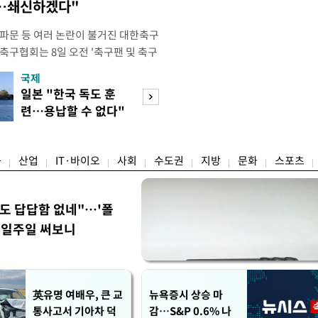
송…쇄신하겠다"
 파문 등 여러 논란이 불거진 대한축구
축구협회는 8일 오전 '축구팬 및 축구
 글'이라는 제목의 입장문을 발표했
국제
경제
26 국제축구연맹(FIFA) 북중미 월드
일본 "한국 독도 훈
공정위, 국고채 
관련해 국회 문화체육관광위원회 청문
련…용납할 수 없다"
심의…8조 과징금
이어, 홍명보 전 감독 선
항의
림길
융
산업
IT·바이오
사회
수도권
지방
문화
스포츠
워도 답답함 없네"…'폴
, 일주일 써보니
英유명 여배우, 큰 교
뉴욕증시 상승 마
통사고서 기아차 덕
감…S&P 0.6% 나