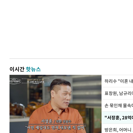
이시간
핫뉴스
하리수 "이혼 
손 묶인채 물속에
"서장훈, 28억
방은희, 어머니 