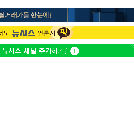
표창원, 남규리에 15년 만
1
사과…"제가 틀렸습니다"
"창 3개 띄워도 답답함 없
2
라', 일주일 써보니
英유명 여배우, 큰 교통사
3
살았다
[속보]뉴욕증시 상승 마감…
4
닥 1.3%↑
더위에 에어컨 틀고 '콜록
5
환 신호?[몸의경고]
김도영·곽빈·안현민…오
6
집은 차기 메이저리거
美, 이란 자금 옥죄기 박
7
·환전소 제재