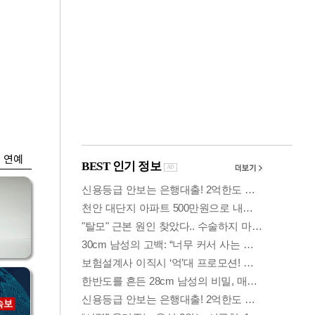
금융
담합
코스닥 살아나자
 갈
ETF 날았다…수익률
상위권 휩쓸어
연예