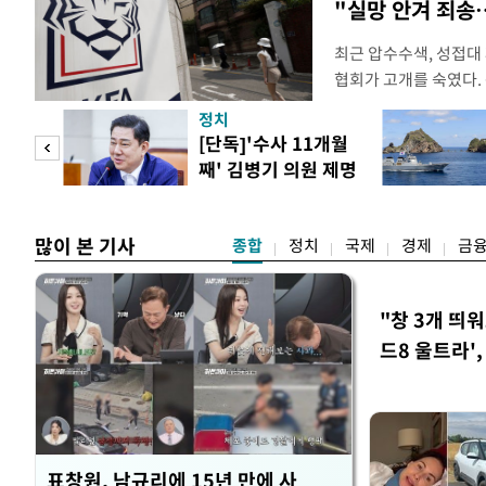
"실망 안겨 죄
최근 압수수색, 성접대
협회가 고개를 숙였다. 
관계자 여러분께 드리는
정치
다. 축구협회는 최근 20
 사업
[단독]'수사 11개월
컵 조별리그 탈락과 
째' 김병기 의원 제명
회에서 질타를 받은 데 
청원글
많이 본 기사
종합
정치
국제
경제
금
"창 3개 띄
드8 울트라'
표창원, 남규리에 15년 만에 사