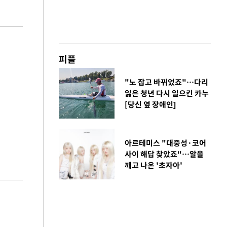
피플
"노 잡고 바뀌었죠"…다리
잃은 청년 다시 일으킨 카누
[당신 옆 장애인]
아르테미스 "대중성·코어
사이 해답 찾았죠"…알을
깨고 나온 '초자아'