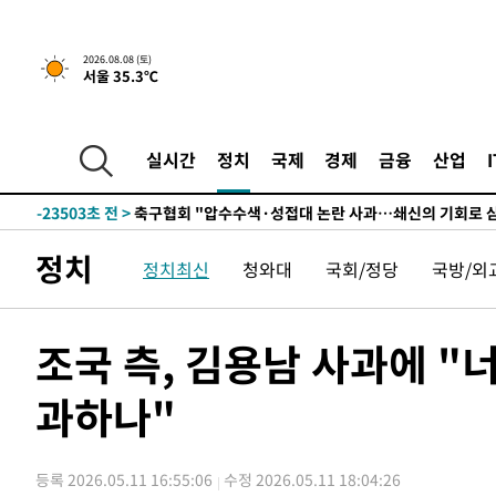
2026.08.08 (토)
서울 35.3℃
-3767초 전 >
[속보]뉴욕증시 상승 마감…S&P 0.6% 나스닥 1.3%↑
-30882초 전 >
남자 농구, 나고야 아시안게임서 '홈팀' 일본과 한일전
-30258초 전 >
여수 오동도 해상서 모터보트 전복…1명 사망·1명 실종
실시간
정치
국제
경제
금융
산업
-26485초 전 >
극한폭염 한풀 꺾이지만…'낮 최고 35도' 무더위, 열대야
주 날씨]
-23503초 전 >
축구협회 "압수수색·성접대 논란 사과…쇄신의 기회로 
-22020초 전 >
[속보]'압수수색·성접대 논란' 축구협회 "실망과 걱정 
정치
정치최신
청와대
국회/정당
국방/외
송"
-10641초 전 >
'최고 37도' 폭염 지속…강원동해안 최대 150㎜ 비
-3767초 전 >
[속보]뉴욕증시 상승 마감…S&P 0.6% 나스닥 1.3%↑
-30882초 전 >
남자 농구, 나고야 아시안게임서 '홈팀' 일본과 한일전
조국 측, 김용남 사과에 "
-30258초 전 >
여수 오동도 해상서 모터보트 전복…1명 사망·1명 실종
과하나"
-26485초 전 >
극한폭염 한풀 꺾이지만…'낮 최고 35도' 무더위, 열대야
주 날씨]
-23503초 전 >
축구협회 "압수수색·성접대 논란 사과…쇄신의 기회로 
-22020초 전 >
[속보]'압수수색·성접대 논란' 축구협회 "실망과 걱정 
등록 2026.05.11 16:55:06
수정 2026.05.11 18:04:26
송"
-10641초 전 >
'최고 37도' 폭염 지속…강원동해안 최대 150㎜ 비