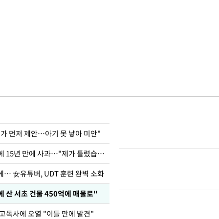
내가 먼저 제안…아기 못 낳아 미안"
표창원, 남규리에 15년 만에 사과…"제가 틀렸습니다"
… 女유튜버, UDT 훈련 완벽 소화
에 산 서초 건물 450억에 매물로"
고독사에 오열 "이틀 만에 발견"