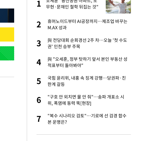
에
오세훈 "용산공원 아파트, 노
1
1
무현·문재인 철학 뒤집는 것"
네"…'폴드8 울트
휴머노이드부터 AI공장까지…제조업 바꾸는
2
2
M.AX 성과
고서 기아차 덕에
與 전당대회 순회경선 2주 차…오늘 '첫 수도
3
3
권' 인천 승부 주목
S&P 0.6% 나스
與 "오세훈, 정부 탓하기 앞서 본인 부동산 성
4
4
적표부터 돌아봐야"
콜록'…혹시 이 질
국힘 윤리위, 내홍 속 징계 강행…당권파·친
5
5
한계 갈등
승환·니퍼트가 콕
"구호 안 외치면 물 안 줘"…송파 개표소 시
6
6
위, 폭염에 동력 뚝[현장]
차…가상자산 거래소
"복수 시나리오 검토"…기로에 선 검경 합수
7
7
본 운명은?