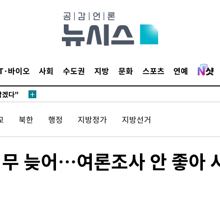
IT·바이오
사회
수도권
지방
문화
스포츠
연예
 계속[다음
삼겠다"
안겨드려 죄
교
북한
행정
지방정가
지방선거
너무 늦어…여론조사 안 좋아 
 계속[다음
삼겠다"
안겨드려 죄