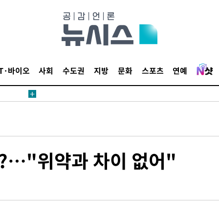
압수수색
태세 강
IT·바이오
사회
수도권
지방
문화
스포츠
연예
어"
·당황'
?…"위약과 차이 없어"
'
 혐의
감