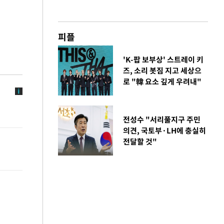
피플
'K-팝 보부상' 스트레이 키
즈, 소리 봇짐 지고 세상으
로 "韓 요소 깊게 우려내"
전성수 "서리풀지구 주민
의견, 국토부·LH에 충실히
전달할 것"