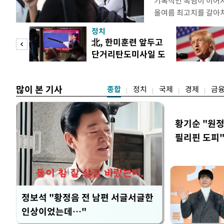
기록적인 폭염이 이어지
올여름 최고치를 갈아치
시15분 39.9도까지 
정치
청에 따르면 이날 오후
"사적
北, 한미훈련 앞두고
관측(ASOS) 기준 3
단거리탄도미사일 도
했다. 관측 이래 역대 
 차이
발
많이 본 기사
종합
정치
국제
경제
금
황기순 "원정
필리핀 도피
정보석 "황정음 전 남편 서글서글한
인상이었는데…"