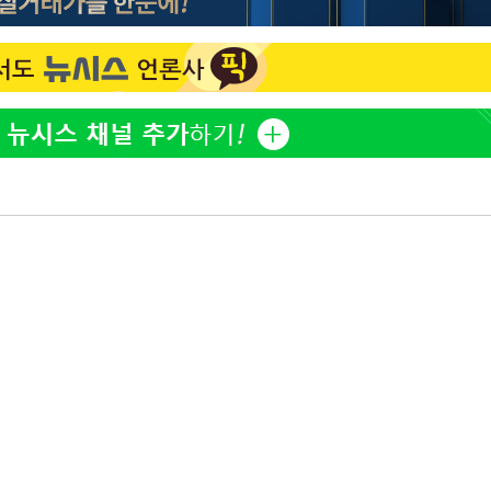
 혐의
감
 포착
하라 격파
인다"
위협"
수용할까
가피"
압수수색