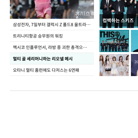
컴백하는 스키즈
입추 하루 앞둔 
삼성전자, 7일부터 갤럭시 Z 폴드8 울트라·폴드8·플립8 출시
폭염
트리니티항공 승무원의 워킹
멕시코 인플루언서, 라방 중 괴한 총격으로 사망
멀티 골 세리머니하는 리오넬 메시
오타니 멀티 홈런에도 다저스는 6연패