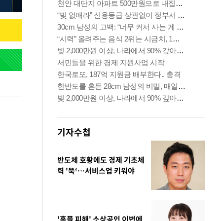
기자수첩
반도체 호황에도 경제 기초체
력 '뚝‘…서비스업 키워야
'홈플 피해' 소상공인 이번에