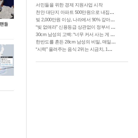
 팬들
이 대통령, '청년 대책 속도 높여야…폭염 문제도
입추 코앞인데 전
총력 대응'