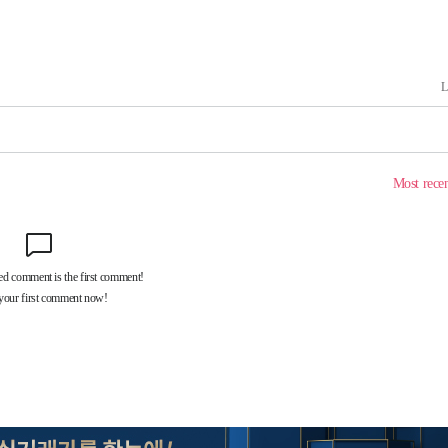
 포착
하라 격파
인다"
위협"
수용할까
가피"
압수수색
태세 강
어"
·당황'
'