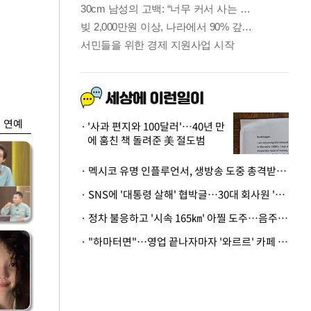
금융
개
외국인 폭풍매도에
 우
코스피 6200선 주저
앉아
연예
'사과 편지와 100달러'…40년 만
에 훔친 책 돌려준 美 절도범
· 멕시코 유명 인플루언서, 생방송 도중 총격받아 사망
· SNS에 '대통령 살해' 협박글…30대 회사원 '불구속 송치'
· 정차 불응하고 '시속 165㎞' 아찔 도주…음주운전자 체포
· "하마터면"…영업 끝나자마자 '와르르' 카페 테라스 덮친 대리석 외벽