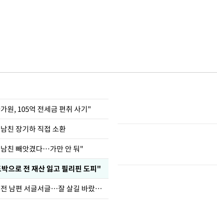
가원, 105억 전세금 편취 사기"
 남친 장기하 직접 소환
 남친 빼앗겼다…가만 안 둬"
도박으로 전 재산 잃고 필리핀 도피"
정보석 "황정음 전 남편 서글서글…잘 살길 바랐는데"