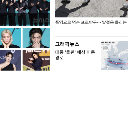
전남광주… 열화상 카메라에 담긴
폭염으로 멈춘 프로야구… 발걸음 돌리는
그래픽뉴스
태풍 '돌핀' 예상 이동
경로