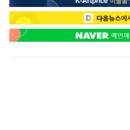
-17972초 전 >
[속보]종합특검, 대검 추가 압수수색…내란 중요임무종사
-14067초 전 >
[속보]코스닥, 800p 회복…0.26% 오른 801.67 마감
-13997초 전 >
[속보]코스피, 301.88포인트(4.58%) 내린 6296.38 마
-13862초 전 >
[속보]원·달러 환율, 0.7원 내린 1423.8원 마감
-11461초 전 >
"여기 떨어졌다"…다누리, 스페이스X 로켓 달 충돌 흔적
-8506초 전 >
손흥민, 5경기 연속골 실패…LAFC는 승부차기 끝 과달라
-1107초 전 >
내일까지 39도 '펄펄'…기상청 "태풍 지나며 폭염 잠시 꺾
-744초 전 >
트럼프, 한국계 진보 주지사 후보 맹공…"공산주의가 최대 
-722초 전 >
"美간섭에 합의 지연"…트럼프, '이란 호르무즈 통제권' 
45분 전 >
[속보]산업장관 "李정부, 원전 반대 안해…안정 전력 위해 불
1시간 전 >
[속보]경찰, '홍명보 선임 논란' 대한축구협회·축구회관 등 