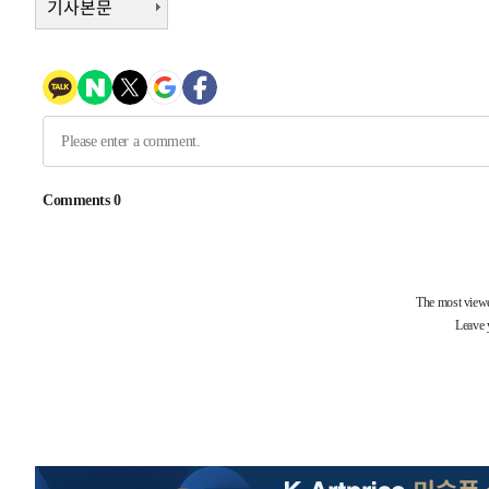
기사본문
-11461초 전 >
"여기 떨어졌다"…다누리, 스페이스X 로켓 달 충돌 흔적
-8506초 전 >
손흥민, 5경기 연속골 실패…LAFC는 승부차기 끝 과달라
-1107초 전 >
내일까지 39도 '펄펄'…기상청 "태풍 지나며 폭염 잠시 꺾
-744초 전 >
트럼프, 한국계 진보 주지사 후보 맹공…"공산주의가 최대 
-722초 전 >
"美간섭에 합의 지연"…트럼프, '이란 호르무즈 통제권' 
45분 전 >
[속보]산업장관 "李정부, 원전 반대 안해…안정 전력 위해 불
1시간 전 >
[속보]경찰, '홍명보 선임 논란' 대한축구협회·축구회관 등 
-22142초 전 >
[속보]합참 "北 발사체는 단거리탄도미사일…감시·경계
화"
-21890초 전 >
日방위성, 北이 동해로 쏜 발사체는 탄도미사일 가능성
-20320초 전 >
[속보] SKT, 에이닷 서비스 장애 발생…"원인 파악 중"
-19726초 전 >
[속보]합참 "북, 동해상으로 미상 발사체 발사"
-19122초 전 >
'낮 최고 39도' 불볕더위…한밤 열대야도 계속[내일날씨]
-19081초 전 >
[속보]7~9일 프로야구 3연전도 폭염 취소…11일 재개
-18743초 전 >
"韓 외환시장 개입 관측 배경엔 美의 대한국 무역적자 있
-18570초 전 >
'월드컵 탈락 후폭풍' 축구협회…초유의 압수수색에 '충격
-18410초 전 >
서울 낮 37.9도, 올여름 최고치 경신…영등포 순간 '40도