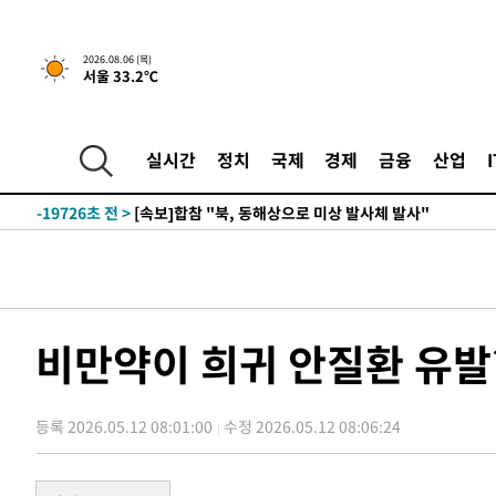
2026.08.06 (목)
서울 33.2℃
1시간 전 >
[속보]경찰, '홍명보 선임 논란' 대한축구협회·축구회관 등 
-22142초 전 >
[속보]합참 "北 발사체는 단거리탄도미사일…감시·경계
화"
-21890초 전 >
日방위성, 北이 동해로 쏜 발사체는 탄도미사일 가능성
실시간
정치
국제
경제
금융
산업
-20320초 전 >
[속보] SKT, 에이닷 서비스 장애 발생…"원인 파악 중"
-19726초 전 >
[속보]합참 "북, 동해상으로 미상 발사체 발사"
-19122초 전 >
'낮 최고 39도' 불볕더위…한밤 열대야도 계속[내일날씨]
-19081초 전 >
[속보]7~9일 프로야구 3연전도 폭염 취소…11일 재개
-18743초 전 >
"韓 외환시장 개입 관측 배경엔 美의 대한국 무역적자 있
-18570초 전 >
'월드컵 탈락 후폭풍' 축구협회…초유의 압수수색에 '충격
비만약이 희귀 안질환 유발
-18410초 전 >
서울 낮 37.9도, 올여름 최고치 경신…영등포 순간 '40도
-17972초 전 >
[속보]종합특검, 대검 추가 압수수색…내란 중요임무종사
등록 2026.05.12 08:01:00
수정 2026.05.12 08:06:24
-14067초 전 >
[속보]코스닥, 800p 회복…0.26% 오른 801.67 마감
-13997초 전 >
[속보]코스피, 301.88포인트(4.58%) 내린 6296.38 마
-13862초 전 >
[속보]원·달러 환율, 0.7원 내린 1423.8원 마감