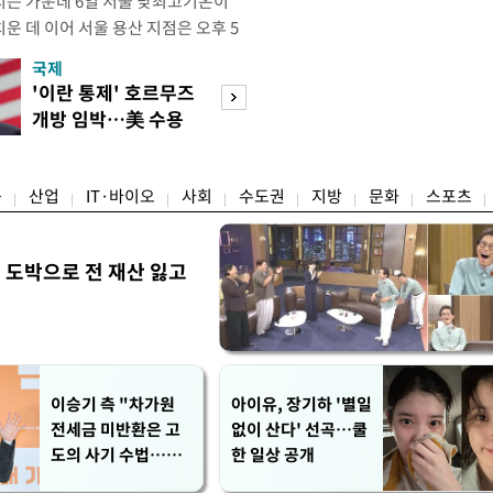
는 가운데 6일 서울 낮최고기온이
운 데 이어 서울 용산 지점은 오후 5
치솟으며 40도 턱밑까지 육박했다. 기상
국제
경제
 4시5분 서울 낮최고기온은 종관기상
'이란 통제' 호르무즈
초고가 겨냥 세제
7.9도까지 올라 올여름 최고 기록을 경신
개방 임박…美 수용
편…전월세 '유탄'
5위에 해당하는 수치
할까
려
융
산업
IT·바이오
사회
수도권
지방
문화
스포츠
 도박으로 전 재산 잃고
"
이승기 측 "차가원
아이유, 장기하 '별일
전세금 미반환은 고
없이 산다' 선곡…쿨
도의 사기 수법…엄
한 일상 공개
벌 원해"