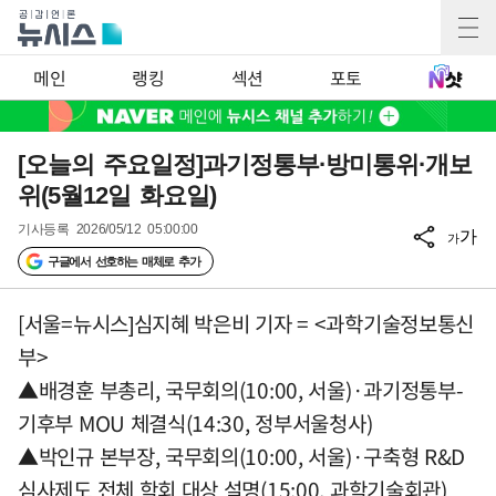
메인
랭킹
섹션
포토
[오늘의 주요일정]과기정통부·방미통위·개보
위(5월12일 화요일)
기사등록
2026/05/12 05:00:00
가
가
구글에서 선호하는 매체로 추가
[서울=뉴시스]심지혜 박은비 기자 = <과학기술정보통신
부>
▲배경훈 부총리, 국무회의(10:00, 서울)·과기정통부-
기후부 MOU 체결식(14:30, 정부서울청사)
▲박인규 본부장, 국무회의(10:00, 서울)·구축형 R&D
심사제도 전체 학회 대상 설명(15:00, 과학기술회관)