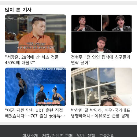
많이 본 기사
"서장훈, 28억에 산 서초 건물
전현무 "전 연인 집착에 친구들과
450억에 매물로"
연락 끊어"
"여군 지원 막힌 UDT 훈련 직접
박찬민 딸 박민하, 배우·국가대표
해봤습니다"…707 출신 女유튜버
병행하더니…여유로운 근황 공개
'완벽 소화'
회사소개
제휴/컨텐츠 판매
약관·정책
고충처리