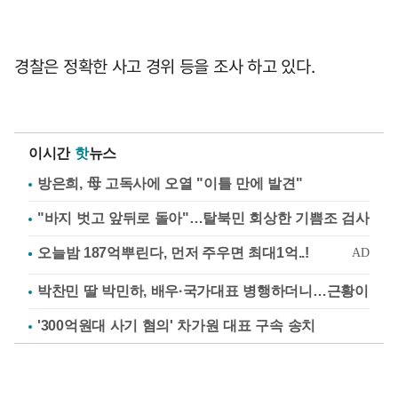
경찰은 정확한 사고 경위 등을 조사 하고 있다.
이시간
핫
뉴스
방은희, 母 고독사에 오열 "이틀 만에 발견"
"바지 벗고 앞뒤로 돌아"…탈북민 회상한 기쁨조 검사
박찬민 딸 박민하, 배우·국가대표 병행하더니…근황이
'300억원대 사기 혐의' 차가원 대표 구속 송치