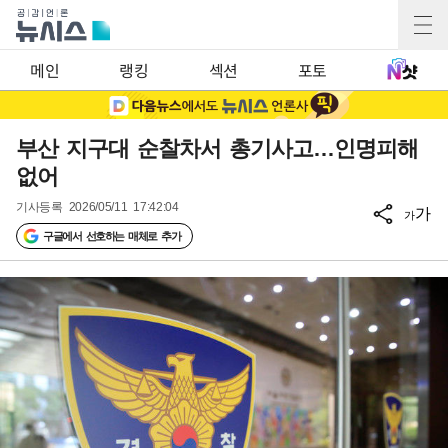
메인
랭킹
섹션
포토
부산 지구대 순찰차서 총기사고…인명피해
없어
기사등록
2026/05/11 17:42:04
가
가
구글에서 선호하는 매체로 추가