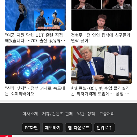
"여군 지원 막힌 UDT 훈련 직접
전현무 "전 연인 집착에 친구들과
해봤습니다"…707 출신 女유튜버
연락 끊어"
'완벽 소화'
"신약 찾자"…정부 과제로 속도내
한화큐셀·OCI, 美 수입 폴리실리
는 K-제약바이오
콘 최저가격제 도입에…"공정 경
쟁·수익성 개선 환영"
회사소개
제휴/컨텐츠 판매
약관·정책
고충처리
PC화면
제보하기
앱 다운로드
맨위로↑