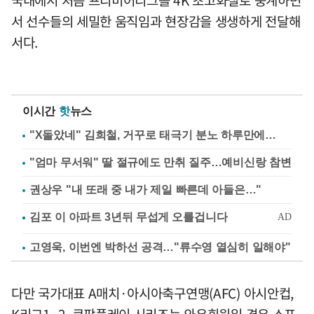
국내에서 처음 프리미어리그를 4K 초고화질로 중계하면
서 선수들의 세밀한 움직임과 현장감을 생생하게 전달해
서다.
이시간
핫
뉴스
"X돌았네" 김희철, 거꾸로 태극기 분노 하루만에…
"엄마 무서워" 딸 절규에도 만취 질주…예비신랑 참변
권상우 "내 또래 중 내가 제일 빠른데 아들은…"
고영욱, 이번엔 박하선 공격…"류수영 열심히 일해야"
다만 국가대표 A매치·아시아축구연맹(AFC) 아시안컵,