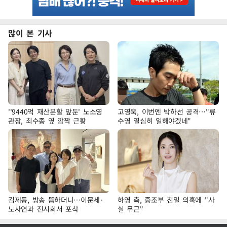
많이 본 기사
''9440억 재산분할 앞둔' 노소영
고영욱, 이번엔 박하선 공격…"류
관장, 최수종 옆 깜짝 근황
수영 열심히 일해야겠네"
김제동, 방송 뜸하더니…이문세·
하영 측, 증조부 친일 의혹에 "사
노사연과 전시회서 포착
실 무근"