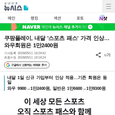
메인
랭킹
섹션
포토
쿠팡플레이, 내달 '스포츠 패스' 가격 인상…
와우회원은 1만2400원
기사등록
2026/05/11 18:29:42
가
가
최종수정
2026/05/11 19:18:24
구글에서 선호하는 매체로 추가
내달 1일 신규 가입부터 인상 적용…기존 회원은 동
일
와우 9900→1만2400원, 일반은 1만6600→1만9300원