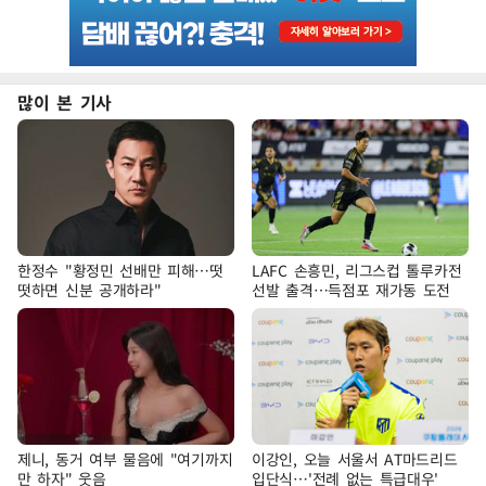
많이 본 기사
한정수 "황정민 선배만 피해…떳
LAFC 손흥민, 리그스컵 톨루카전
떳하면 신분 공개하라"
선발 출격…득점포 재가동 도전
제니, 동거 여부 물음에 "여기까지
이강인, 오늘 서울서 AT마드리드
만 하자" 웃음
입단식…'전례 없는 특급대우'