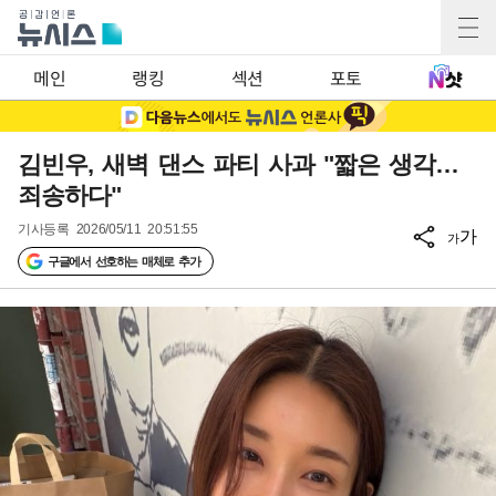
메인
랭킹
섹션
포토
김빈우, 새벽 댄스 파티 사과 "짧은 생각…
죄송하다"
기사등록
2026/05/11 20:51:55
가
가
구글에서 선호하는 매체로 추가