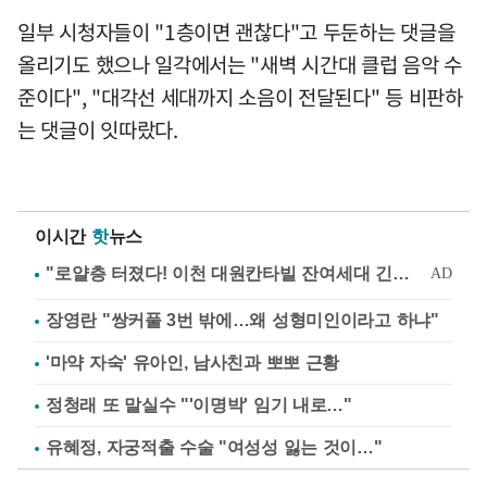
일부 시청자들이 "1층이면 괜찮다"고 두둔하는 댓글을
올리기도 했으나 일각에서는 "새벽 시간대 클럽 음악 수
준이다", "대각선 세대까지 소음이 전달된다" 등 비판하
는 댓글이 잇따랐다.
이시간
핫
뉴스
장영란 "쌍커풀 3번 밖에…왜 성형미인이라고 하냐"
'마약 자숙' 유아인, 남사친과 뽀뽀 근황
정청래 또 말실수 "'이명박' 임기 내로…"
유혜정, 자궁적출 수술 "여성성 잃는 것이…"