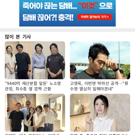
많이 본 기사
''9440억 재산분할 앞둔' 노소영
고영욱, 이번엔 박하선 공격…"류
관장, 최수종 옆 깜짝 근황
수영 열심히 일해야겠네"