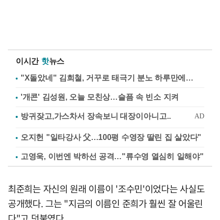
이시간
핫
뉴스
"X돌았네" 김희철, 거꾸로 태극기 분노 하루만에…
'개콘' 김성원, 오늘 모친상…슬픔 속 빈소 지켜
오지헌 "일타강사 父…100평 수영장 딸린 집 살았다"
고영욱, 이번엔 박하선 공격…"류수영 열심히 일해야"
최준희는 자신의 원래 이름이 '조수민'이었다는 사실도
공개했다. 그는 "지금의 이름인 준희가 훨씬 잘 어울린
다"고 덧붙였다.