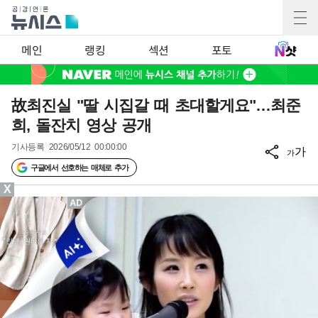
메인
랭킹
섹션
포토
故최진실 "딸 시집갈 때 초대할게요"…최준
희, 돌잔치 영상 공개
기사등록
2026/05/12 00:00:00
가
가
구글에서 선호하는 매체로 추가
X