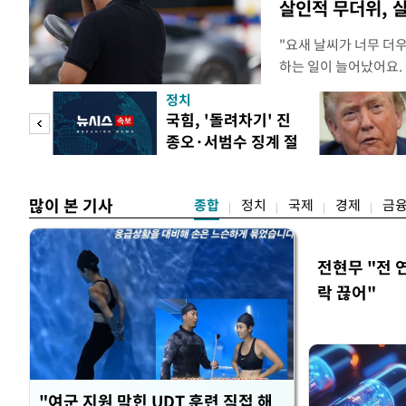
살인적 무더위, 
"요새 날씨가 너무 더
하는 일이 늘어났어요.
거나, 누가 길을 막고 
정치
(40대 직장인 A씨) 
첫 입
국힘, '돌려차기' 진
에도 쉽게 짜증을 내거
종오·서범수 징계 절
있다. 높은 기온과 습
역 송
차 개시
많이 본 기사
종합
정치
국제
경제
금
전현무 "전 
락 끊어"
"여군 지원 막힌 UDT 훈련 직접 해