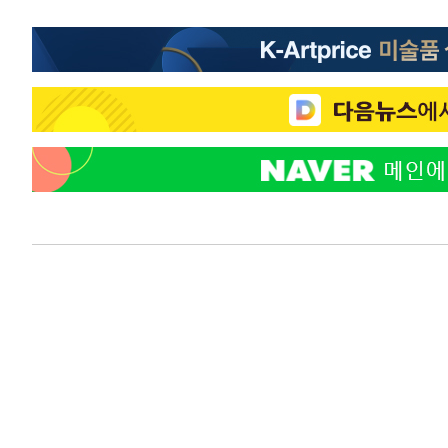
-17515초 전 >
[속보]삼성전자·SK하이닉스 동반 강보합…1%대 상승 
-17501초 전 >
[속보]코스닥, 5.95포인트(0.74%) 상승한 807.62개장
-17469초 전 >
[속보]코스피, 6300선 재탈환…1.09% 오른 6365.07 
-14634초 전 >
시리아 다마스쿠스 교외에서 미니버스 폭발.. 14명 부상, 
태
-13932초 전 >
입추에도 극한더위…서울 낮 39도 '폭염중대경보'
-8896초 전 >
이란, 호르무즈서 "적국 목표물들"과 대치로 남부 케슘섬
례 큰 폭발음
-7611초 전 >
[속보]美, 폴리실리콘 수입 규제…파생제품 15% 관세, 12
효
-5762초 전 >
[속보]트럼프, 美 원정출산 금지 행정명령 서명
-3462초 전 >
[속보] 뉴욕증시, 일제 하락 마감…나스닥 0.06%↓