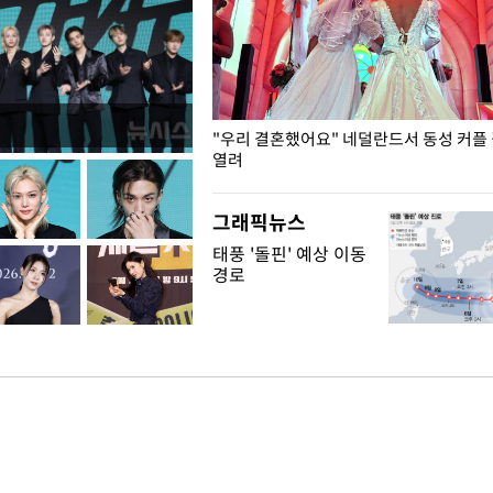
국엔 찜통 더위
"우리 결혼했어요" 네덜란드서 동성 커플
열려
그래픽뉴스
태풍 '돌핀' 예상 이동
경로