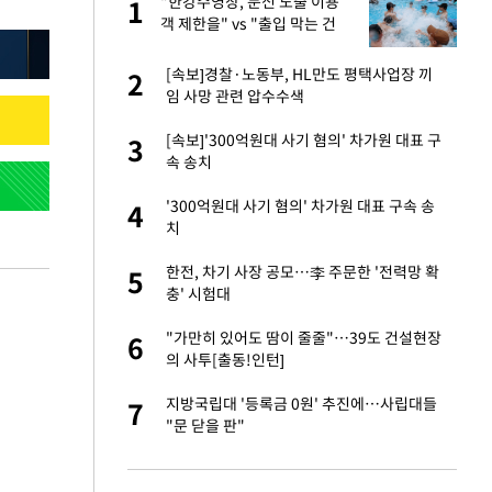
 직
"한강수영장, 문신 노출 이용
1
1
신
객 제한을" vs "출입 막는 건
명백한 차별"
친구들과 연락 끊어"
[속보]경찰·노동부, HL만도 평택사업장 끼
2
2
임 사망 관련 압수수색
 속도내는 K-제약
[속보]'300억원대 사기 혐의' 차가원 대표 구
3
3
속 송치
건물 450억에 매물
'300억원대 사기 혐의' 차가원 대표 구속 송
4
4
치
걸 몸매'로 만든 러
한전, 차기 사장 공모…李 주문한 '전력망 확
5
5
톡'
충' 시험대
용객 제한을" vs
"가만히 있어도 땀이 줄줄"…39도 건설현장
6
6
"
의 사투[출동!인턴]
 폴리실리콘 최저가
지방국립대 '등록금 0원' 추진에…사립대들
7
7
·수익성 개선 환
"문 닫을 판"