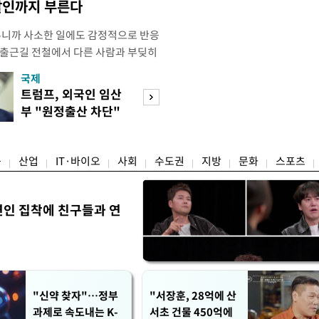
살인까지 부른다
우니까 사소한 일에도 감정적으로 반응
 출근길 전철에서 다른 사람과 부딪히
서 있으면 짜증이 확 올라오더라고요."
국제
경제
유례없는 폭염이 이어지면서 사소한 자극
트럼프, 외국인 임산
구윤철 "실거주 3
나 감정적으로 반응하는 사람이 늘고
부 "원정출산 차단"
억 이하 보유·양
도가 불쾌감과 공격성을 높이는 데다
명령
모두 ↓"
융
산업
IT·바이오
사회
수도권
지방
문화
스포츠
연인 집착에 친구들과 연
"신약 찾자"…정부
"서장훈, 28억에 산
과제로 속도내는 K-
서초 건물 450억에