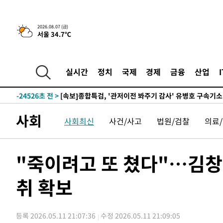
2026.08.07 (금)
서울 34.7℃
-3462초 전 >
[속보] 뉴욕증시, 일제 하락 마감…나스닥 0.06%↓
-32175초 전 >
[속보]국힘 윤리위, '돌려차기 발언' 진종오·서범수 징계
-27500초 전 >
[속보] 7월 중국 수출 23.9%↑ 수입 27.5%↑…무역총
실시간
정치
국제
경제
금융
산업
25.3%↑
-24660초 전 >
[속보]'채상병 순직 책임' 임성근, 항소심도 징역 3년
-24526초 전 >
[속보]종합특검, '관저이전 봐주기 감사' 유병호 구속기소
-21126초 전 >
민주 콩고 에볼라환자 4천명 돌파, 4053명 발생 1850명
사회
사회최신
사건/사고
법원/검찰
의료
-20376초 전 >
[속보]'300억원대 사기 혐의' 차가원 대표 구속 송치
-19570초 전 >
"미 전국적 살모네라 식중독 원인은 멕시코산 할라피뇨"--
-18083초 전 >
[속보]경찰·노동부, HL만도 평택사업장 끼임 사망 관련
"죽이려고 또 쳤다"…김창민
-17964초 전 >
[속보]합수본, '투표율 허위 입력' 중앙·서울·경기도 선관
압수수색
-17719초 전 >
[속보]원·달러 환율, 오전 9시 1423.8원
취 확보
-17515초 전 >
[속보]삼성전자·SK하이닉스 동반 강보합…1%대 상승 
-17501초 전 >
[속보]코스닥, 5.95포인트(0.74%) 상승한 807.62개장
등록 2026.05.11 21:07:36
수정 2026.05.11 21:09:05
-17469초 전 >
[속보]코스피, 6300선 재탈환…1.09% 오른 6365.07 