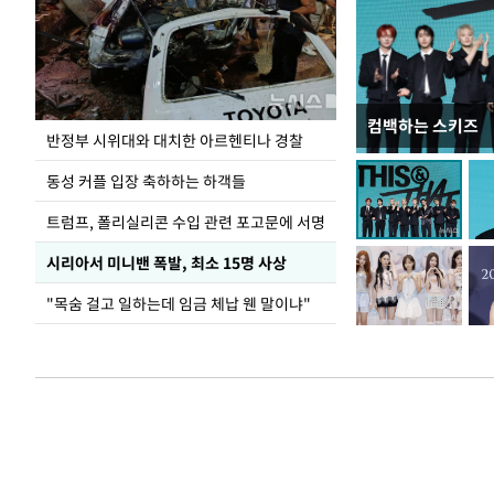
컴백하는 스키즈
입추 코앞인데 전
반정부 시위대와 대치한 아르헨티나 경찰
동성 커플 입장 축하하는 하객들
트럼프, 폴리실리콘 수입 관련 포고문에 서명
시리아서 미니밴 폭발, 최소 15명 사상
"목숨 걸고 일하는데 임금 체납 웬 말이냐"