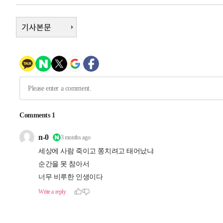
-14634초 전 >
시리아 다마스쿠스 교외에서 미니버스 폭발.. 14명 부상, 
태
-13932초 전 >
입추에도 극한더위…서울 낮 39도 '폭염중대경보'
기사본문
-8896초 전 >
이란, 호르무즈서 "적국 목표물들"과 대치로 남부 케슘섬
례 큰 폭발음
-7611초 전 >
[속보]美, 폴리실리콘 수입 규제…파생제품 15% 관세, 12
효
-5762초 전 >
[속보]트럼프, 美 원정출산 금지 행정명령 서명
-3462초 전 >
[속보] 뉴욕증시, 일제 하락 마감…나스닥 0.06%↓
-32175초 전 >
[속보]국힘 윤리위, '돌려차기 발언' 진종오·서범수 징계
-27500초 전 >
[속보] 7월 중국 수출 23.9%↑ 수입 27.5%↑…무역총
25.3%↑
-24660초 전 >
[속보]'채상병 순직 책임' 임성근, 항소심도 징역 3년
-24526초 전 >
[속보]종합특검, '관저이전 봐주기 감사' 유병호 구속기소
-21126초 전 >
민주 콩고 에볼라환자 4천명 돌파, 4053명 발생 1850명
-20376초 전 >
[속보]'300억원대 사기 혐의' 차가원 대표 구속 송치
-19570초 전 >
"미 전국적 살모네라 식중독 원인은 멕시코산 할라피뇨"--
-18083초 전 >
[속보]경찰·노동부, HL만도 평택사업장 끼임 사망 관련
-17964초 전 >
[속보]합수본, '투표율 허위 입력' 중앙·서울·경기도 선관
압수수색
-17719초 전 >
[속보]원·달러 환율, 오전 9시 1423.8원