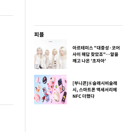
피플
아르테미스 "대중성·코어
사이 해답 찾았죠"…알을
깨고 나온 '초자아'
[부니콘]⑥슬래시비슬래
시, 스마트폰 액세서리에
NFC 더했다