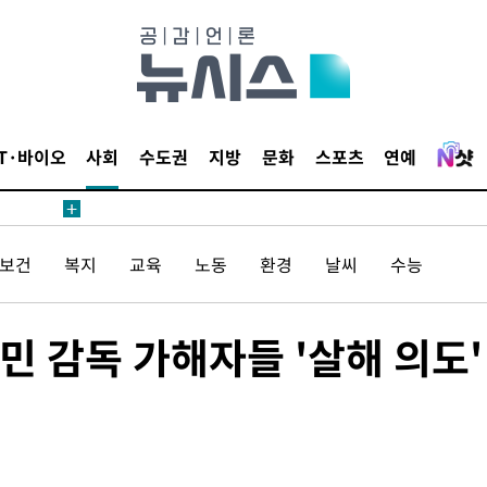
 절차 개시
액
IT·바이오
사회
수도권
지방
문화
스포츠
연예
 사망
/보건
복지
교육
노동
환경
날씨
수능
 CDC
 압수수색
 감독 가해자들 '살해 의도'
위 등 9곳
출발
개장