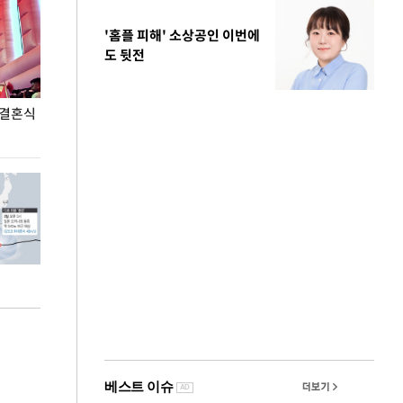
'홈플 피해' 소상공인 이번에
도 뒷전
 결혼식
폭염으로 멈춘 프로야구… 발걸음 돌리는 팬들
이 대통령, '청
총력 대응'