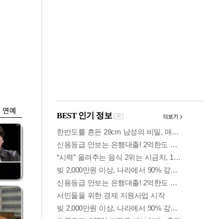
금융
0
"집값 더 뛰기 전 사
도세
자"…보금자리론 수
요 폭증
연예