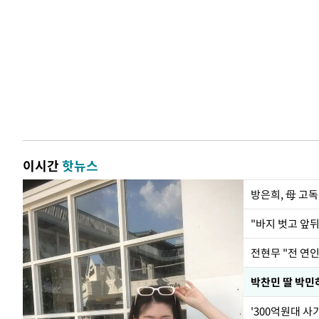
이시간
핫뉴스
방은희, 母 고독
전현무 "전 연
'300억원대 사