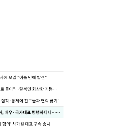
사에 오열 "이틀 만에 발견"
"바지 벗고 앞뒤로 돌아"…탈북민 회상한 기쁨조 검사
인 집착·통제에 친구들과 연락 끊겨"
박찬민 딸 박민하, 배우·국가대표 병행하더니…근황이
기 혐의' 차가원 대표 구속 송치