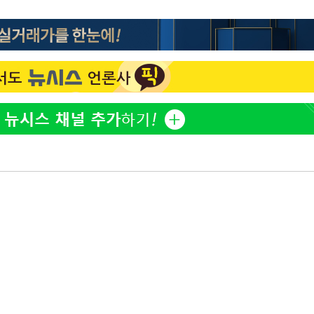
"여군 지원 막힌 UDT 훈련
1
출발
접 해봤습니다"…707 출
女유튜버 '완벽 소화'
전현무 "전 연인 집착에 
2
개장
3명은 중
"신약 찾자"…정부 과제로
3
바이오
에서 두차
0일 후 발
"서장훈, 28억에 산 서초 
4
로"
"46세 맞아?" 바다를 '핫
5
닝…유산소 운동 효과 '톡
"한강수영장, 문신 노출 이
6
"출입 막는 건 명백한 차별
한화큐셀·OCI, 美 수입
7
격제 도입에…"공정 경쟁
영"