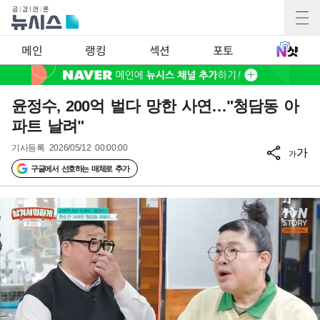
메인
랭킹
섹션
포토
윤정수, 200억 벌다 망한 사연…"청담동 아
파트 날려"
기사등록
2026/05/12 00:00:00
가
가
구글에서 선호하는 매체로 추가