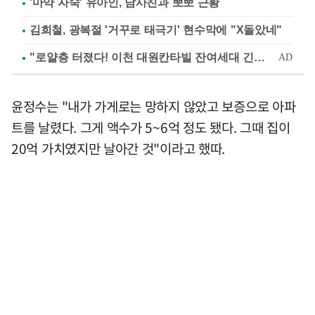
'마약 자숙' 유아인, 남사친과 뽀뽀 근황
김희철, 광복절 '거꾸로 태극기' 현수막에 "X돌았네"
윤정수는 "내가 가게로는 망하지 않았고 보증으로 아파
트를 날렸다. 그게 액수가 5~6억 정도 됐다. 그때 집이
20억 가치였지만 날아간 것"이라고 했따.