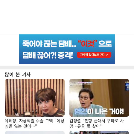
많이 본 기사
유혜정, 자궁적출 수술 고백 "여성
김정렬 "친형 군대서 구타로 사
성을 잃는 것이…"
망…유골 못 찾아"