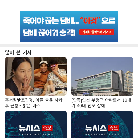
많이 본 기사
홍서범♥조갑경, 아들 불륜 사과
[단독]인천 부평구 아파트서 10대
후 근황…밝은 미소
가 40대 친모 살해