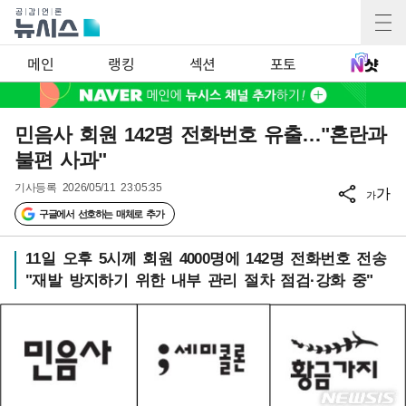
메인
랭킹
섹션
포토
민음사 회원 142명 전화번호 유출…"혼란과
불편 사과"
기사등록
2026/05/11 23:05:35
가
가
구글에서 선호하는 매체로 추가
11일 오후 5시께 회원 4000명에 142명 전화번호 전송
"재발 방지하기 위한 내부 관리 절차 점검·강화 중"