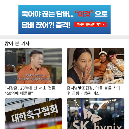
많이 본 기사
"서장훈, 28억에 산 서초 건물
홍서범♥조갑경, 아들 불륜 사과
450억에 매물로"
후 근황…밝은 미소