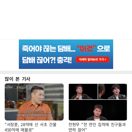
많이 본 기사
"서장훈, 28억에 산 서초 건물
전현무 "전 연인 집착에 친구들과
450억에 매물로"
연락 끊어"