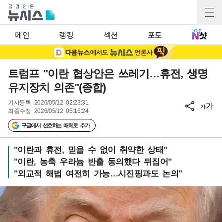
메인
랭킹
섹션
포토
트럼프 "이란 협상안은 쓰레기…휴전, 생명
유지장치 의존"(종합)
기사등록
2026/05/12 02:23:31
가
가
최종수정
2026/05/12 05:16:24
구글에서 선호하는 매체로 추가
"이란과 휴전, 믿을 수 없이 취약한 상태"
"이란, 농축 우라늄 반출 동의했다 뒤집어"
"외교적 해법 여전히 가능…시진핑과도 논의"