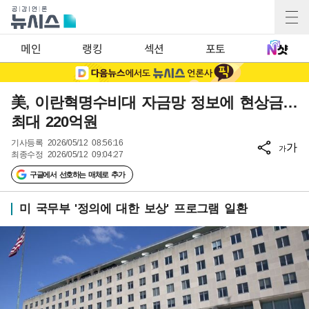
메인
랭킹
섹션
포토
美, 이란혁명수비대 자금망 정보에 현상금…
최대 220억원
기사등록
2026/05/12 08:56:16
가
가
최종수정
2026/05/12 09:04:27
구글에서 선호하는 매체로 추가
미 국무부 '정의에 대한 보상' 프로그램 일환