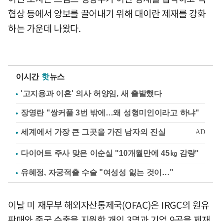
협상 등에서 양보를 끌어내기 위해 대이란 제재를 강화
하는 가운데 나왔다.
이시간
핫
뉴스
'고지용과 이혼' 의사 허양임, 새 출발했다
장영란 "쌍커풀 3번 밖에…왜 성형미인이라고 하냐"
다이어트 주사 맞은 이순실 "10개월만에 45㎏ 감량"
유혜정, 자궁적출 수술 "여성성 잃는 것이…"
이날 미 재무부 해외자산통제국(OFAC)은 IRGC의 원유
판매와 중국 수출을 지원한 개인 3명과 기업 9곳을 제재