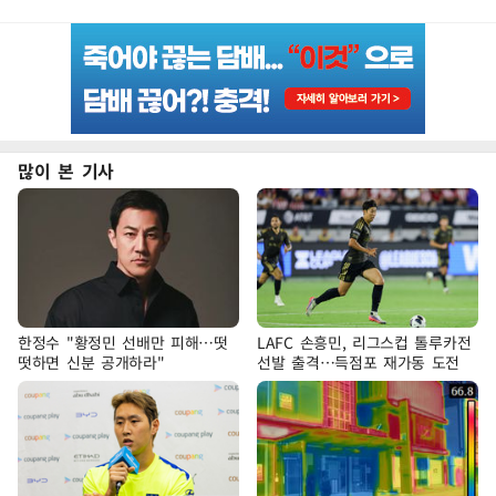
많이 본 기사
한정수 "황정민 선배만 피해…떳
LAFC 손흥민, 리그스컵 톨루카전
떳하면 신분 공개하라"
선발 출격…득점포 재가동 도전