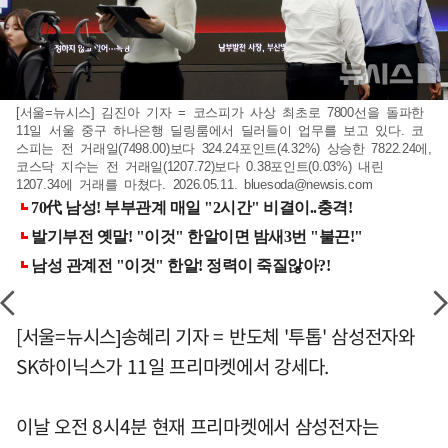
[서울=뉴시스] 김진아 기자 = 코스피가 사상 최초로 7800선을 돌파한
11일 서울 중구 하나은행 딜링룸에서 딜러들이 업무를 보고 있다. 코
스피는 전 거래일(7498.00)보다 324.24포인트(4.32%) 상승한 7822.24에,
코스닥 지수는 전 거래일(1207.72)보다 0.38포인트(0.03%) 내린
1207.34에 거래를 마쳤다. 2026.05.11.
bluesoda@newsis.com
[서울=뉴시스]송혜리 기자 = 반도체 '투톱' 삼성전자와
SK하이닉스가 11일 프리마켓에서 강세다.
이날 오전 8시4분 현재 프리마켓에서 삼성전자는