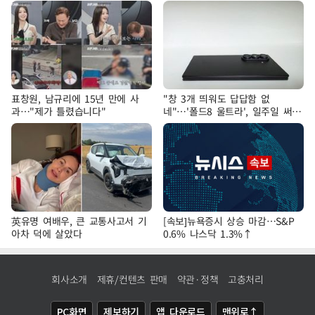
표창원, 남규리에 15년 만에 사
"창 3개 띄워도 답답함 없
과…"제가 틀렸습니다"
네"…'폴드8 울트라', 일주일 써보
니
英유명 여배우, 큰 교통사고서 기
[속보]뉴욕증시 상승 마감…S&P
아차 덕에 살았다
0.6% 나스닥 1.3%↑
회사소개
제휴/컨텐츠 판매
약관·정책
고충처리
PC화면
제보하기
앱 다운로드
맨위로↑