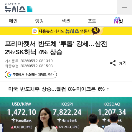
메인
랭킹
섹션
포토
프리마켓서 반도체 '투톱' 강세…삼전
2%·SK하닉 4% 상승
기사등록
2026/05/12 08:13:19
가
가
최종수정
2026/05/12 08:15:03
구글에서 선호하는 매체로 추가
미국 반도체주 상승…퀄컴 8%·마이크론 6% ↑