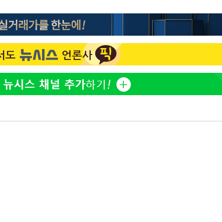
"손 떨림 포착"…카라 한승
1
연, 건강 괜찮나 팬들 '걱정'
'고지용과 이혼' 허양임, 
2
김희철, 거꾸로 걸린 광복
3
"X돌았네"
'덜 똘똘한 한 채' 시대 
속[다음주
4
에 쏠리는 관심[세제 개편,
다"
려 죄송"
차가원 "○○○ 까면 주변
5
미반환 속 녹취 폭로 파장
외신 주목한 '축구협회 성접
6
한일월드컵까지 소환
용산어린이정원 앞 즐비한 
7