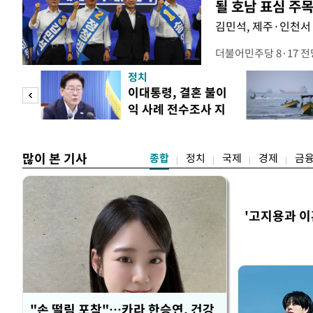
될 호남 표심 주
김민석, 제주·인천서 
더불어민주당 8·17 
보가 8일 제주·인천 지
정치
다. 앞서 정청래 후보
희망
이대통령, 결혼 불이
·울산·경남 경선에서 1
각"
익 사례 전수조사 지
제주·인천 경선에서 이기
시
만 두 후보 간 누적 득표
많이 본 기사
종합
정치
국제
경제
금
'고지용과 이
"손 떨림 포착"…카라 한승연, 건강