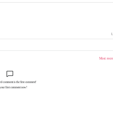
속[다음주
다"
려 죄송"
·서미화·
1위… 정
鄭
위해 뛸
승리
내일날씨]
 원해 아
보