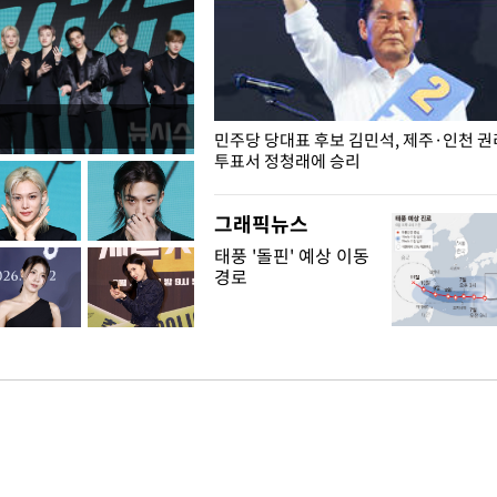
슨 일이? [뉴시스국회토pic]
민주당 당대표 후보 김민석, 제주·인천 
투표서 정청래에 승리
그래픽뉴스
태풍 '돌핀' 예상 이동
경로