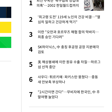
외신 주목한 '축구협회 성접대
1
1
의혹'…2002 한일월드컵까지
소환
새 출발했다
'최고령 도전' 119세 노인의 건강 비결…"열
2
2
심히 일하고 건강하게 먹기"
절 태극기 현수막에
이란 "오만과 호르무즈 해협 합의 막바지…
3
3
최종 승인 기다려"
오나…20억대 아파트
SK하이닉스, 中 충칭 후공정 공장 지분매각
4
4
 그 이후②]
검토
 다 죽어"…전세금
美 해상봉쇄에 이란 원유 수출 차질…하르그
5
5
섬 선적 중단
대 의혹'…2002
사우디·튀르키예·파키스탄 뭉쳤다…중동
6
6
새 안보축 부상하나
근조화환, 왜?
"2시간이면 간다"…무비자에 한국인, 中 주
7
7
말여행 늘었다