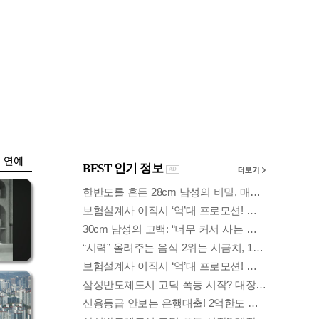
금융
시
다시 뛰는 코스닥…
'들
ETF 수익률 상위권
찍어
연예