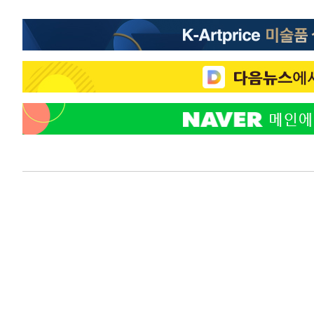
-9152초 전 >
온열질환 사망자 3명 늘어…누적 환자 3000명 돌파
-3097초 전 >
강릉에 시간당 81.4㎜ 물폭탄…도로 잠기고 담벼락 붕괴
13분 전 >
백운산서 80년근 천종산삼 9뿌리 발견…감정가 1.3억원
51분 전 >
선재도서 해루질 나섰다 실종 60대, 닷새 만에 숨진 채 발견
1시간 전 >
남자 농구, 나고야 아시안게임서 '홈팀' 일본과 한일전
1시간 전 >
여수 오동도 해상서 모터보트 전복…1명 사망·1명 실종
2시간 전 >
극한폭염 한풀 꺾이지만…'낮 최고 35도' 무더위, 열대야 계
날씨]
3시간 전 >
축구협회 "압수수색·성접대 논란 사과…쇄신의 기회로 삼겠
4시간 전 >
[속보]'압수수색·성접대 논란' 축구협회 "실망과 걱정 안겨드
7시간 전 >
'최고 37도' 폭염 지속…강원동해안 최대 150㎜ 비
9시간 전 >
[속보]뉴욕증시 상승 마감…S&P 0.6% 나스닥 1.3%↑