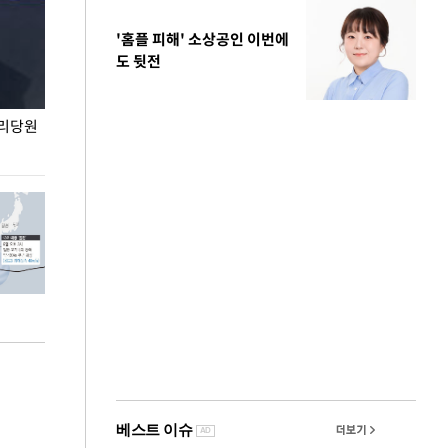
'홈플 피해' 소상공인 이번에
도 뒷전
권리당원
무더위 잊는 도심형 여름 축제 '2026 서울 바캉스
용산어린이정원 앞
페스티벌'