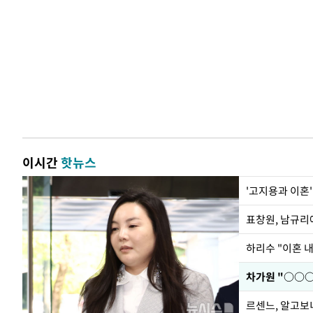
이시간
핫뉴스
'고지용과 이혼'
하리수 "이혼 
르센느, 알고보