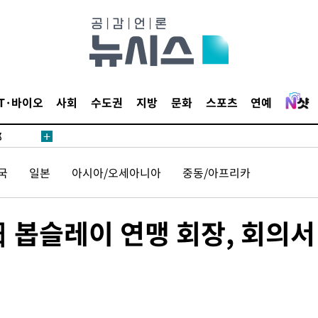
·서미화·
IT·바이오
사회
수도권
지방
문화
스포츠
연예
1위… 정
鄭
위해 뛸
국
일본
아시아/오세아니아
중동/아프리카
승리
내일날씨]
 원해 아
 봅슬레이 연맹 회장, 회의서
보