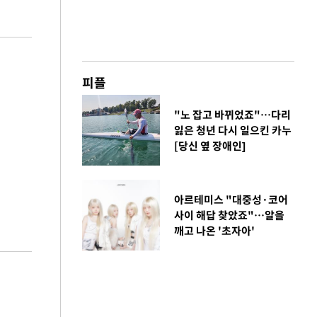
피플
"노 잡고 바뀌었죠"…다리
잃은 청년 다시 일으킨 카누
[당신 옆 장애인]
아르테미스 "대중성·코어
사이 해답 찾았죠"…알을
깨고 나온 '초자아'