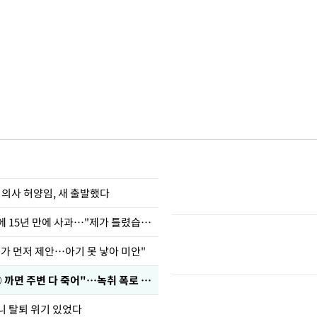
 의사 허양임, 새 출발했다
표창원, 남규리에 15년 만에 사과…"제가 틀렸습니다"
내가 먼저 제안…아기 못 낳아 미안"
차가원 "○○○ 까면 주변 다 죽어"…녹취 폭로 파장
니 탈퇴 위기 있었다