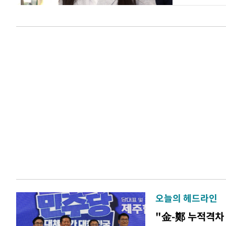
오늘의 헤드라인
"金-鄭 누적격차 