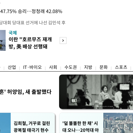
목
47.75% 승리…정청래 42.08%
전당대회 당대표 선거에 나선 김민석 후
역 순회경선에서 '누적 1위'를 탈환했
국제
경제
 우세 지역으로 점쳐졌던 충청권과 부산
이란 "호르무즈 재개
세계식량가격 다
승 1패를 주고 받은 김 후보는 이날
방, 美 배상 선행돼
상승…곡물·설탕 
며 '2승 1패'로 앞서가게 됐다. 다
야"
썩'
율 차이가 '0.86%p'에 불과
융
산업
IT·바이오
사회
수도권
지방
문화
스포츠
혼' 허양임, 새 출발했다
김희철, 거꾸로 걸린
'덜 똘똘한 한 채' 시
광복절 태극기 현수
대 오나…20억대 아