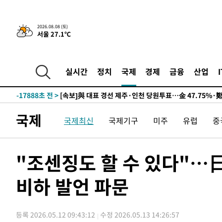
2026.08.08 (토)
서울 27.1℃
9시간 전 >
[속보]뉴욕증시 상승 마감…S&P 0.6% 나스닥 1.3%↑
-27606초 전 >
이란 "호르무즈 재개방 합의 근접…美 배상 선행돼야"
-18653초 전 >
[속보]與최고위원 제주·인천 순회경선…박선원·최민희
실시간
정치
국제
경제
금융
산업
한민수·김용 순
-18606초 전 >
[속보]김민석, 與 전대 당원투표 누적 득표율 45.42%로 
청래 44.56%
-17888초 전 >
[속보]與 대표 경선 제주·인천 당원투표…金 47.75%·
42.08%·宋 10.17%
-17422초 전 >
이강인 "아틀레티코 이적 기뻐…등번호 7번 의미보단 팀 
국제
것"
국제최신
국제기구
미주
유럽
중
-17357초 전 >
[속보]與 당대표 경선, 제주·인천 권리당원 투표 김민석 
-11131초 전 >
낮 최고 35도 '무더위'…동해안 시간당 30㎜ '강한 비'[
-10401초 전 >
[속보]이강인 "감독님이 원하는 마음 느꼈고, 많은 트로피
"조센징도 할 수 있다"…日
틀레티코 이적"
-10183초 전 >
수도권 40도 육박 '펄펄'…동해안 일부 지역엔 호의주의
-9152초 전 >
온열질환 사망자 3명 늘어…누적 환자 3000명 돌파
비하 발언 파문
-3097초 전 >
강릉에 시간당 81.4㎜ 물폭탄…도로 잠기고 담벼락 붕괴
13분 전 >
백운산서 80년근 천종산삼 9뿌리 발견…감정가 1.3억원
등록 2026.05.12 09:43:12
수정 2026.05.13 14:26:57
51분 전 >
선재도서 해루질 나섰다 실종 60대, 닷새 만에 숨진 채 발견