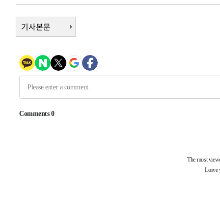
1시간 전 >
남자 농구, 나고야 아시안게임서 '홈팀' 일본과 한일전
1시간 전 >
여수 오동도 해상서 모터보트 전복…1명 사망·1명 실종
기사본문
2시간 전 >
극한폭염 한풀 꺾이지만…'낮 최고 35도' 무더위, 열대야 계
날씨]
3시간 전 >
축구협회 "압수수색·성접대 논란 사과…쇄신의 기회로 삼겠
4시간 전 >
[속보]'압수수색·성접대 논란' 축구협회 "실망과 걱정 안겨드
7시간 전 >
'최고 37도' 폭염 지속…강원동해안 최대 150㎜ 비
9시간 전 >
[속보]뉴욕증시 상승 마감…S&P 0.6% 나스닥 1.3%↑
-27606초 전 >
이란 "호르무즈 재개방 합의 근접…美 배상 선행돼야"
-18653초 전 >
[속보]與최고위원 제주·인천 순회경선…박선원·최민희
한민수·김용 순
-18606초 전 >
[속보]김민석, 與 전대 당원투표 누적 득표율 45.42%로 
청래 44.56%
-17888초 전 >
[속보]與 대표 경선 제주·인천 당원투표…金 47.75%·
42.08%·宋 10.17%
-17422초 전 >
이강인 "아틀레티코 이적 기뻐…등번호 7번 의미보단 팀 
것"
-17357초 전 >
[속보]與 당대표 경선, 제주·인천 권리당원 투표 김민석 
-11131초 전 >
낮 최고 35도 '무더위'…동해안 시간당 30㎜ '강한 비'[
-10401초 전 >
[속보]이강인 "감독님이 원하는 마음 느꼈고, 많은 트로피
틀레티코 이적"
-10183초 전 >
수도권 40도 육박 '펄펄'…동해안 일부 지역엔 호의주의