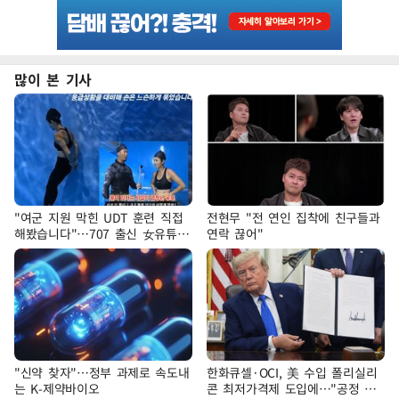
많이 본 기사
"여군 지원 막힌 UDT 훈련 직접
전현무 "전 연인 집착에 친구들과
해봤습니다"…707 출신 女유튜버
연락 끊어"
'완벽 소화'
"신약 찾자"…정부 과제로 속도내
한화큐셀·OCI, 美 수입 폴리실리
는 K-제약바이오
콘 최저가격제 도입에…"공정 경