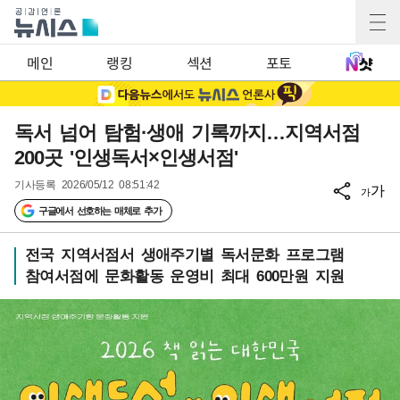
메인
랭킹
섹션
포토
독서 넘어 탐험·생애 기록까지…지역서점
200곳 '인생독서×인생서점'
기사등록
2026/05/12 08:51:42
가
가
구글에서 선호하는 매체로 추가
전국 지역서점서 생애주기별 독서문화 프로그램
참여서점에 문화활동 운영비 최대 600만원 지원