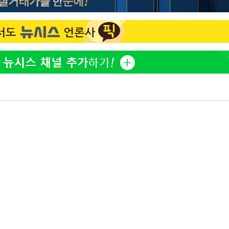
'고지용과 이혼' 허양임, 새
1
발했다
"손 떨림 포착"…카라 한
2
팬들 '걱정'
김희철, 거꾸로 걸린 광복
3
"X돌았네"
속[다음주
'덜 똘똘한 한 채' 시대 
4
다"
에 쏠리는 관심[세제 개편,
려 죄송"
차가원 "○○○ 까면 주변
5
미반환 속 녹취 폭로 파장
외신 주목한 '축구협회 성접
6
한일월드컵까지 소환
용산어린이정원 앞 즐비한 
7
시스Pic]