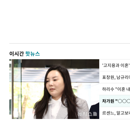
이시간
핫뉴스
'고지용과 이혼'
하리수 "이혼 
르센느, 알고보