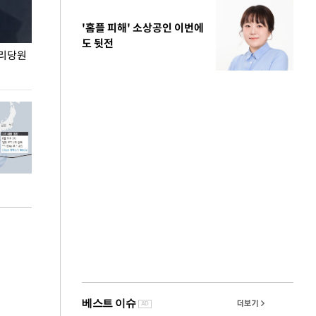
'홈플 피해' 소상공인 이번에
도 뒷전
권리당원
무더위 잊는 도심형 여름 축제 '2026 서울 바캉스
용산어린이정원 앞
페스티벌'