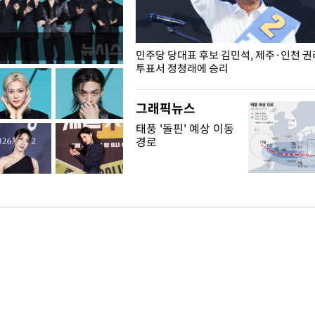
슨 일이? [뉴시스국회토pic]
민주당 당대표 후보 김민석, 제주·인천 
투표서 정청래에 승리
그래픽뉴스
태풍 '돌핀' 예상 이동
경로