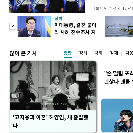
더불어민주당 8·17 
보가 8일 제주·인천 지
정치
다. 앞서 정청래 후보
희망
이대통령, 결혼 불이
·울산·경남 경선에서 1
각"
익 사례 전수조사 지
제주·인천 경선에서 이기
시
만 두 후보 간 누적 득표
많이 본 기사
종합
정치
국제
경제
금
"손 떨림 포
괜찮나 팬들 
'고지용과 이혼' 허양임, 새 출발했
다