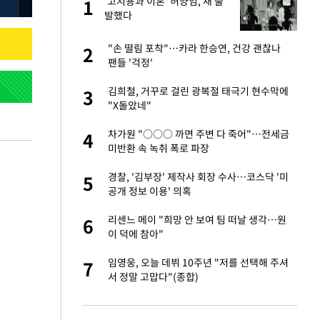
 출
'고지용과 이혼' 허양임, 새 출
1
1
발했다
승연, 건강 괜찮나
"손 떨림 포착"…카라 한승연, 건강 괜찮나
2
2
팬들 '걱정'
절 태극기 현수막에
김희철, 거꾸로 걸린 광복절 태극기 현수막에
3
3
"X돌았네"
오나…20억대 아파트
차가원 "○○○ 까면 주변 다 죽어"…전세금
4
4
 그 이후②]
미반환 속 녹취 폭로 파장
 다 죽어"…전세금
경찰, '김부장' 제작사 회장 수사…코스닥 '미
5
5
공개 정보 이용' 의혹
대 의혹'…2002
리센느 메이 "희망 안 보여 팀 떠날 생각…원
6
6
이 덕에 참아"
근조화환, 왜?[뉴
임영웅, 오늘 데뷔 10주년 "저를 선택해 주셔
7
7
서 정말 고맙다"(종합)