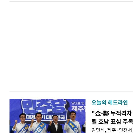
오늘의 헤드라인
"金-鄭 누적격차 
될 호남 표심 주
김민석, 제주·인천서 