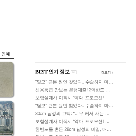
금융
시
다시 뛰는 코스닥…
'들
ETF 수익률 상위권
찍어
연예