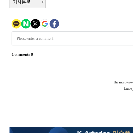
기사본문
1시간 전 >
여수 오동도 해상서 모터보트 전복…1명 사망·1명 실종
3시간 전 >
극한폭염 한풀 꺾이지만…'낮 최고 35도' 무더위, 열대야 계
날씨]
3시간 전 >
축구협회 "압수수색·성접대 논란 사과…쇄신의 기회로 삼겠
4시간 전 >
[속보]'압수수색·성접대 논란' 축구협회 "실망과 걱정 안겨드
7시간 전 >
'최고 37도' 폭염 지속…강원동해안 최대 150㎜ 비
9시간 전 >
[속보]뉴욕증시 상승 마감…S&P 0.6% 나스닥 1.3%↑
-26686초 전 >
이란 "호르무즈 재개방 합의 근접…美 배상 선행돼야"
-17733초 전 >
[속보]與최고위원 제주·인천 순회경선…박선원·최민희
한민수·김용 순
-17686초 전 >
[속보]김민석, 與 전대 당원투표 누적 득표율 45.42%로 
청래 44.56%
-16968초 전 >
[속보]與 대표 경선 제주·인천 당원투표…金 47.75%·
42.08%·宋 10.17%
-16502초 전 >
이강인 "아틀레티코 이적 기뻐…등번호 7번 의미보단 팀 
것"
-16437초 전 >
[속보]與 당대표 경선, 제주·인천 권리당원 투표 김민석 
-10211초 전 >
낮 최고 35도 '무더위'…동해안 시간당 30㎜ '강한 비'[
-9481초 전 >
[속보]이강인 "감독님이 원하는 마음 느꼈고, 많은 트로피 
레티코 이적"
-9263초 전 >
수도권 40도 육박 '펄펄'…동해안 일부 지역엔 호의주의보
-8232초 전 >
온열질환 사망자 3명 늘어…누적 환자 3000명 돌파