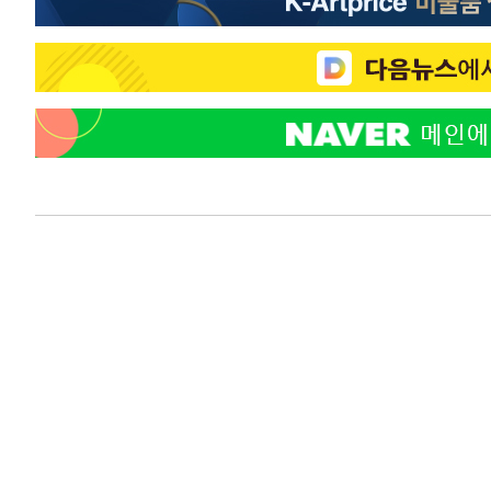
-2177초 전 >
강릉에 시간당 81.4㎜ 물폭탄…도로 잠기고 담벼락 붕괴
28분 전 >
백운산서 80년근 천종산삼 9뿌리 발견…감정가 1.3억원
1시간 전 >
선재도서 해루질 나섰다 실종 60대, 닷새 만에 숨진 채 발견
1시간 전 >
남자 농구, 나고야 아시안게임서 '홈팀' 일본과 한일전
1시간 전 >
여수 오동도 해상서 모터보트 전복…1명 사망·1명 실종
3시간 전 >
극한폭염 한풀 꺾이지만…'낮 최고 35도' 무더위, 열대야 계
날씨]
3시간 전 >
축구협회 "압수수색·성접대 논란 사과…쇄신의 기회로 삼겠
4시간 전 >
[속보]'압수수색·성접대 논란' 축구협회 "실망과 걱정 안겨드
7시간 전 >
'최고 37도' 폭염 지속…강원동해안 최대 150㎜ 비
9시간 전 >
[속보]뉴욕증시 상승 마감…S&P 0.6% 나스닥 1.3%↑