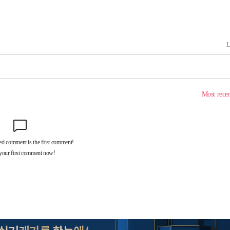
속[다음주
다"
려 죄송"
·서미화·
1위… 정
鄭
위해 뛸
승리
내일날씨]
원해 아틀