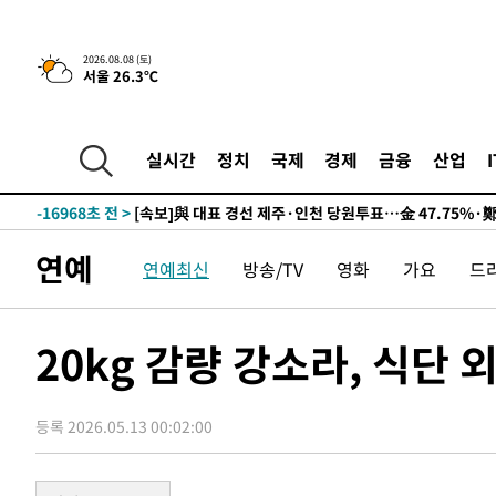
9시간 전 >
[속보]뉴욕증시 상승 마감…S&P 0.6% 나스닥 1.3%↑
2026.08.08 (토)
서울 26.3℃
-26686초 전 >
이란 "호르무즈 재개방 합의 근접…美 배상 선행돼야"
-17733초 전 >
[속보]與최고위원 제주·인천 순회경선…박선원·최민희
한민수·김용 순
-17686초 전 >
[속보]김민석, 與 전대 당원투표 누적 득표율 45.42%로 
실시간
정치
국제
경제
금융
산업
청래 44.56%
-16968초 전 >
[속보]與 대표 경선 제주·인천 당원투표…金 47.75%·
42.08%·宋 10.17%
-16502초 전 >
이강인 "아틀레티코 이적 기뻐…등번호 7번 의미보단 팀 
것"
-16437초 전 >
[속보]與 당대표 경선, 제주·인천 권리당원 투표 김민석 
연예
연예최신
방송/TV
영화
가요
드
-10211초 전 >
낮 최고 35도 '무더위'…동해안 시간당 30㎜ '강한 비'[
-9481초 전 >
[속보]이강인 "감독님이 원하는 마음 느꼈고, 많은 트로피 
레티코 이적"
-9263초 전 >
수도권 40도 육박 '펄펄'…동해안 일부 지역엔 호의주의보
20kg 감량 강소라, 식단 
-8232초 전 >
온열질환 사망자 3명 늘어…누적 환자 3000명 돌파
-2177초 전 >
강릉에 시간당 81.4㎜ 물폭탄…도로 잠기고 담벼락 붕괴
등록 2026.05.13 00:02:00
28분 전 >
백운산서 80년근 천종산삼 9뿌리 발견…감정가 1.3억원
1시간 전 >
선재도서 해루질 나섰다 실종 60대, 닷새 만에 숨진 채 발견
1시간 전 >
남자 농구, 나고야 아시안게임서 '홈팀' 일본과 한일전