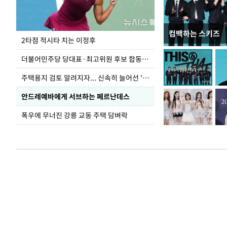
컴백하는 스키즈
이번주 국회에는 무
2타점 적시타 치는 이정후
더불어민주당 당대표·최고위원 후보 합동연설회
주택용지 검토 알려지자... 신속히 늘어선 '근조화환'
안드레예바에게 서브하는 페르난데스
폭우에 무너진 강릉 교동 주택 담벼락