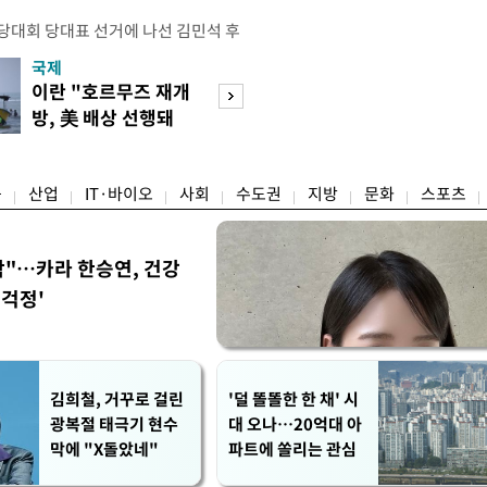
전당대회 당대표 선거에 나선 김민석 후
역 순회경선에서 '누적 1위'를 탈환했
국제
경제
 우세 지역으로 점쳐졌던 충청권과 부산
이란 "호르무즈 재개
세계식량가격 다
승 1패를 주고 받은 김 후보는 이날
방, 美 배상 선행돼
상승…곡물·설탕 
며 '2승 1패'로 앞서가게 됐다. 다
야"
썩'
율 차이가 '0.86%p'에 불과
융
산업
IT·바이오
사회
수도권
지방
문화
스포츠
착"…카라 한승연, 건강
'걱정'
김희철, 거꾸로 걸린
'덜 똘똘한 한 채' 시
광복절 태극기 현수
대 오나…20억대 아
막에 "X돌았네"
파트에 쏠리는 관심