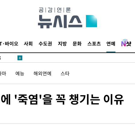
·서미화·
1위… 정
IT·바이오
사회
수도권
지방
문화
스포츠
연예
鄭
위해 뛸
승리
라마
예능
해외연예
스타
내일날씨]
원해 아틀
외에 '죽염'을 꼭 챙기는 이유