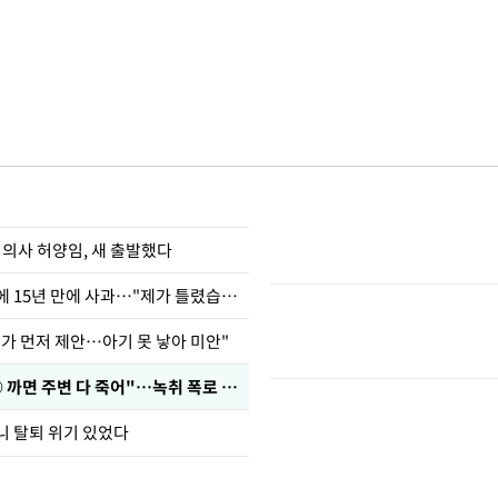
 의사 허양임, 새 출발했다
표창원, 남규리에 15년 만에 사과…"제가 틀렸습니다"
내가 먼저 제안…아기 못 낳아 미안"
차가원 "○○○ 까면 주변 다 죽어"…녹취 폭로 파장
니 탈퇴 위기 있었다