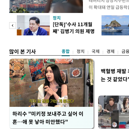
레버리지 상장지수펀드(
이 확대돼 연일 급등락
치하려는 수요가 점차 
정치
으로 은행권 수신상품 
 사업
[단독]'수사 11개월
금으로 빠르게 몰리는 
째' 김병기 의원 제명
민·신한·하나·우리·N
청원글
잔액은
많이 본 기사
종합
정치
국제
경제
금
백혈병 재발 
는 것 같았다
하리수 "미키정 보내주고 싶어 이
혼…애 못 낳아 미안했다"