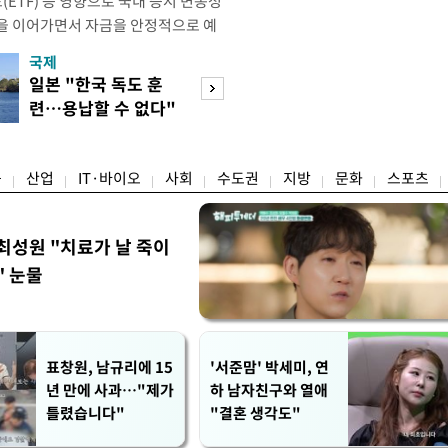
ETF) 등 영향으로 국내 증시 변동성
을 이어가면서 자금을 안정적으로 예
불어나고 있다. 기준금리 인상기 전환
국제
경제
금리도 오르면서 시중 유동자금이 예
일본 "한국 독도 훈
공정위, 국고채 
모습이다. 8일 금융권에 따르면 KB국
련…용납할 수 없다"
심의…8조 과징금
H농협 등 5대 시중은행의 정기예금
항의
림길
융
산업
IT·바이오
사회
수도권
지방
문화
스포츠
최성원 "치료가 날 죽이
" 눈물
표창원, 남규리에 15
'서준맘' 박세미, 연
년 만에 사과…"제가
하 남자친구와 열애
틀렸습니다"
"결혼 생각도"