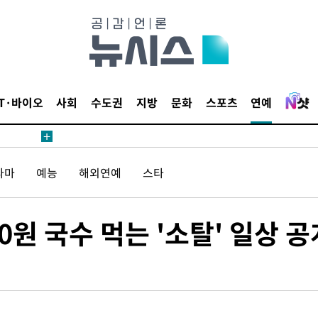
삼겠다"
안겨드려 죄
IT·바이오
사회
수도권
지방
문화
스포츠
연예
삼겠다"
라마
예능
해외연예
스타
안겨드려 죄
00원 국수 먹는 '소탈' 일상 공