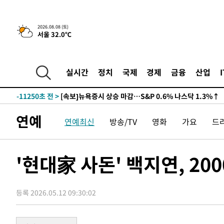
2026.08.08 (토)
서울 32.0℃
-11250초 전 >
[속보]뉴욕증시 상승 마감…S&P 0.6% 나스닥 1.3%↑
-30986초 전 >
축구협회 "압수수색·성접대 논란 사과…쇄신의 기회로 
-29503초 전 >
[속보]'압수수색·성접대 논란' 축구협회 "실망과 걱정 
실시간
정치
국제
경제
금융
산업
송"
-18124초 전 >
'최고 37도' 폭염 지속…강원동해안 최대 150㎜ 비
-11250초 전 >
[속보]뉴욕증시 상승 마감…S&P 0.6% 나스닥 1.3%↑
-30986초 전 >
축구협회 "압수수색·성접대 논란 사과…쇄신의 기회로 
연예
연예최신
방송/TV
영화
가요
드
-29503초 전 >
[속보]'압수수색·성접대 논란' 축구협회 "실망과 걱정 
송"
-18124초 전 >
'최고 37도' 폭염 지속…강원동해안 최대 150㎜ 비
-11250초 전 >
[속보]뉴욕증시 상승 마감…S&P 0.6% 나스닥 1.3%↑
'현대家 사돈' 백지연, 20
등록 2026.05.12 09:30:02