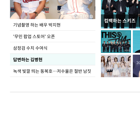
컴백하는 스키즈
이 대통령, 국가
기념촬영 하는 배우 박지현
가 책임지고 치유
'무민 팝업 스토어' 오픈
삼정검 수치 수여식
답변하는 김병현
녹색 빛깔 띄는 동복호…저수율은 절반 남짓