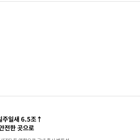
일주일새 6.5조↑
 안전한 곳으로