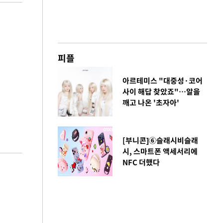
피플
아르테미스 "대중성·코어
사이 해답 찾았죠"…알을
깨고 나온 '초자아'
[부니콘]⑥슬래시비슬래
시, 스마트폰 액세서리에
NFC 더했다