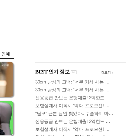
금융
담합
문턱 낮춘 징검다리
 갈
론…6개월만에 5년
치 실적
연예