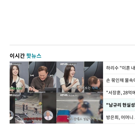
이시간
핫뉴스
하리수 "이혼 
손 묶인채 물속에
"서장훈, 28억
"남규리 현실성
방은희, 어머니 