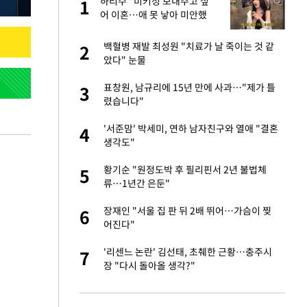
싶
하리수 "미키정 보내주고 싶
1
1
했
어 이혼…애 못 낳아 미안했
다"
가 날 죽이는 것 같
백혈병 재발 최성원 "치료가 날 죽이는 것 같
2
2
았다" 눈물
만에 사과…"제가 틀
표창원, 남규리에 15년 만에 사과…"제가 틀
3
3
렸습니다"
자친구와 열애 "결혼
'서준맘' 박세미, 연하 남자친구와 열애 "결혼
4
4
생각도"
 10대가 40대 친
황기순 "원정도박 후 필리핀서 2년 불법체
5
5
류…1년간 은둔"
고서 기아차 덕에
장재인 "서울 집 판 뒤 2배 뛰어…가슴이 찢
6
6
어진다"
네"…'폴드8 울트
'리센느 논란' 김선태, 초췌한 근황…충주시
7
7
장 "다시 돌아올 생각?"