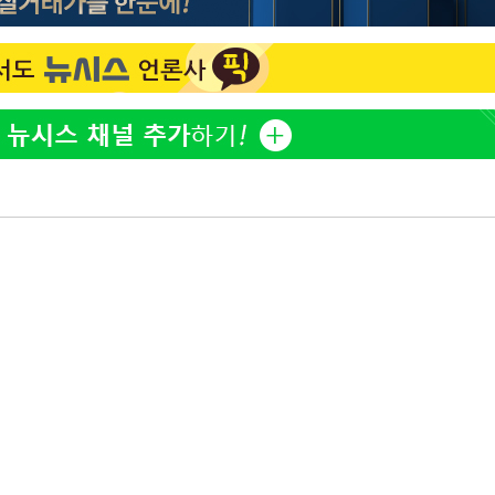
하리수 "미키정 보내주고 
1
어 이혼…애 못 낳아 미안
다"
백혈병 재발 최성원 "치료
2
았다" 눈물
표창원, 남규리에 15년 
3
렸습니다"
'서준맘' 박세미, 연하 남
4
생각도"
[단독]인천 부평구 아파트서
5
모 살해
英유명 여배우, 큰 교통사
6
살았다
"창 3개 띄워도 답답함 없
7
라', 일주일 써보니