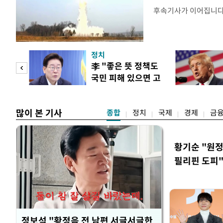
후속기사가 이어집니
정치
"사적
李 "좋은 뜻 정책도
국민 피해 있으면 고
 차이
쳐야"
많이 본 기사
종합
정치
국제
경제
금
황기순 "원정
필리핀 도피
정보석 "황정음 전 남편 서글서글한