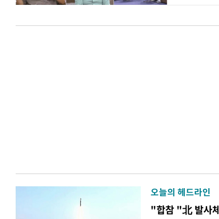
오늘의 헤드라인
"합참 "北 발사