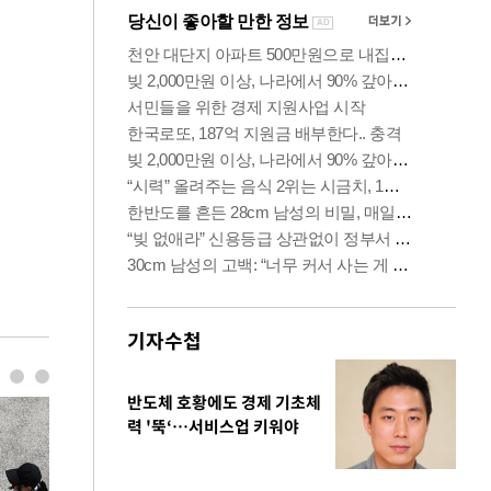
기자수첩
반도체 호황에도 경제 기초체
력 '뚝‘…서비스업 키워야