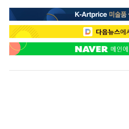
-22989초 전 >
[속보]코스닥, 800p 회복…0.26% 오른 801.67 마감
-22919초 전 >
[속보]코스피, 301.88포인트(4.58%) 내린 6296.38 마
-22784초 전 >
[속보]원·달러 환율, 0.7원 내린 1423.8원 마감
-20383초 전 >
"여기 떨어졌다"…다누리, 스페이스X 로켓 달 충돌 흔적
-17428초 전 >
손흥민, 5경기 연속골 실패…LAFC는 승부차기 끝 과달
-10029초 전 >
내일까지 39도 '펄펄'…기상청 "태풍 지나며 폭염 잠시 
-9666초 전 >
트럼프, 한국계 진보 주지사 후보 맹공…"공산주의가 최대
-9644초 전 >
"美간섭에 합의 지연"…트럼프, '이란 호르무즈 통제권' 
-6164초 전 >
[속보]산업장관 "李정부, 원전 반대 안해…안정 전력 위해
-4861초 전 >
[속보]경찰, '홍명보 선임 논란' 대한축구협회·축구회관 