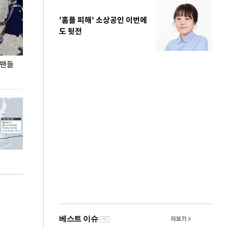
'홈플 피해' 소상공인 이번에
도 뒷전
 팬들
이 대통령, '청년 대책 속도 높여야…폭염 문제도
입추 코앞인데 전
총력 대응'