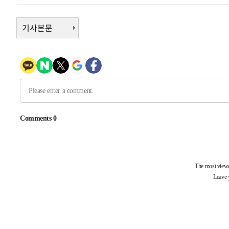
-17428초 전 >
손흥민, 5경기 연속골 실패…LAFC는 승부차기 끝 과달
-10029초 전 >
기사본문
내일까지 39도 '펄펄'…기상청 "태풍 지나며 폭염 잠시 
-9666초 전 >
트럼프, 한국계 진보 주지사 후보 맹공…"공산주의가 최대
-9644초 전 >
"美간섭에 합의 지연"…트럼프, '이란 호르무즈 통제권' 
-6164초 전 >
[속보]산업장관 "李정부, 원전 반대 안해…안정 전력 위해
-4861초 전 >
[속보]경찰, '홍명보 선임 논란' 대한축구협회·축구회관 
-31064초 전 >
[속보]합참 "北 발사체는 단거리탄도미사일…감시·경계
화"
-30812초 전 >
日방위성, 北이 동해로 쏜 발사체는 탄도미사일 가능성
-29242초 전 >
[속보] SKT, 에이닷 서비스 장애 발생…"원인 파악 중"
-28648초 전 >
[속보]합참 "북, 동해상으로 미상 발사체 발사"
-28044초 전 >
'낮 최고 39도' 불볕더위…한밤 열대야도 계속[내일날씨]
-28003초 전 >
[속보]7~9일 프로야구 3연전도 폭염 취소…11일 재개
-27665초 전 >
"韓 외환시장 개입 관측 배경엔 美의 대한국 무역적자 있
-27492초 전 >
'월드컵 탈락 후폭풍' 축구협회…초유의 압수수색에 '충격
-27332초 전 >
서울 낮 37.9도, 올여름 최고치 경신…영등포 순간 '40도
-26894초 전 >
[속보]종합특검, 대검 추가 압수수색…내란 중요임무종사