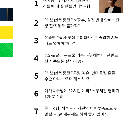
글
허지웅 "우리가 지지했던 인
1
1
간들이 이 꼴 만들었다"…형
소법 개정에 격한 반응
 재산 잃고 필리핀
[속보]산업장관 "李정부, 원전 반대 안해…안
2
2
정 전력 위해 불가피"
 미반환은 고도의
유승민 "육사 탓에 쿠데타?…尹 졸업한 서울
3
3
대도 없애야 하나"
입힌다…AI 로봇 연
2.5㎞ 날아 목표물 명중…美 해병대, 한반도
4
4
첫 자폭드론 실사격 공개
이 안 된다"
[속보]산업장관 "쿠팡 이슈, 한미동맹 흔들
5
5
수준 아냐…오해 해소 노력"
"짝짝이 눈 탈출"
메가특구법에 52시간 예외?…부처간 협의가
6
6
1차 분수령
인간들이 이 꼴 만
與 "국힘, 정부 세제개편안 이해부족으로 헛
7
7
격한 반응
발질…ISA 개편해도 혜택 줄지 않아"