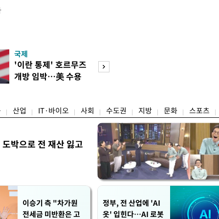
다
국제
경제
'이란 통제' 호르무즈
강남 초고가 겨냥
개방 임박…美 수용
제개편…전월세 
할까
탄' 우려
융
산업
IT·바이오
사회
수도권
지방
문화
스포츠
 도박으로 전 재산 잃고
"
이승기 측 "차가원
정부, 전 산업에 'AI
전세금 미반환은 고
옷' 입힌다…AI 로봇