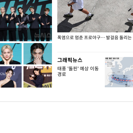
전남광주… 열화상 카메라에 담긴
폭염으로 멈춘 프로야구… 발걸음 돌리는
그래픽뉴스
태풍 '돌핀' 예상 이동
경로