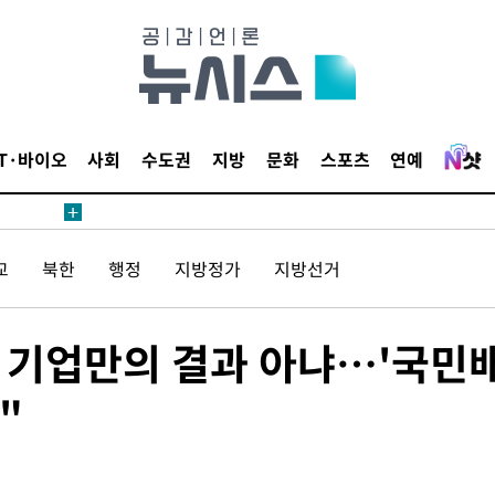
등 압수수색
태세 강
IT·바이오
사회
수도권
지방
문화
스포츠
연예
교
북한
행정
지방정가
지방선거
어"
·당황'
'
정 기업만의 결과 아냐…'국민
 혐의
"
감
 포착