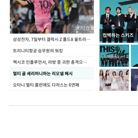
컴백하는 스키즈
입추 하루 앞둔 
삼성전자, 7일부터 갤럭시 Z 폴드8 울트라·폴드8·플립8 출시
폭염
트리니티항공 승무원의 워킹
멕시코 인플루언서, 라방 중 괴한 총격으로 사망
멀티 골 세리머니하는 리오넬 메시
오타니 멀티 홈런에도 다저스는 6연패