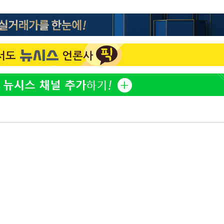
정보석 "황정음 전 남편 서
1
서글한 인상이었는데…"
감
황기순 "원정 도박으로 전
2
도피"
 포착
이승기 측 "차가원 전세금
3
라하라 격파
사기 수법…엄벌 원해"
꺾인다"
정부, 전 산업에 'AI 옷' 
4
 위협"
1000대 보급 추진
수용할까
바다, 워터밤 공개저격 "말
 불가피"
5
등 압수수색
최준희, 또 성형수술 예고 
6
허지웅 "우리가 지지했던 
7
들었다"…형소법 개정에 