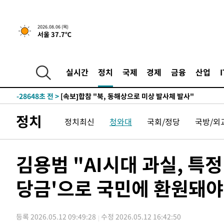
-4861초 전 >
[속보]경찰, '홍명보 선임 논란' 대한축구협회·축구회관 
2026.08.06 (목)
서울 37.7℃
-31064초 전 >
[속보]합참 "北 발사체는 단거리탄도미사일…감시·경계
화"
-30812초 전 >
日방위성, 北이 동해로 쏜 발사체는 탄도미사일 가능성
-29242초 전 >
[속보] SKT, 에이닷 서비스 장애 발생…"원인 파악 중"
실시간
정치
국제
경제
금융
산업
-28648초 전 >
[속보]합참 "북, 동해상으로 미상 발사체 발사"
-28044초 전 >
'낮 최고 39도' 불볕더위…한밤 열대야도 계속[내일날씨]
-28003초 전 >
[속보]7~9일 프로야구 3연전도 폭염 취소…11일 재개
정치
정치최신
청와대
국회/정당
국방/외
-27665초 전 >
"韓 외환시장 개입 관측 배경엔 美의 대한국 무역적자 있
-27492초 전 >
'월드컵 탈락 후폭풍' 축구협회…초유의 압수수색에 '충격
-27332초 전 >
서울 낮 37.9도, 올여름 최고치 경신…영등포 순간 '40도
김용범 "AI시대 과실, 특
-26894초 전 >
[속보]종합특검, 대검 추가 압수수색…내란 중요임무종사
당금'으로 국민에 환원돼야
-22989초 전 >
[속보]코스닥, 800p 회복…0.26% 오른 801.67 마감
-22919초 전 >
[속보]코스피, 301.88포인트(4.58%) 내린 6296.38 마
-22784초 전 >
[속보]원·달러 환율, 0.7원 내린 1423.8원 마감
등록 2026.05.12 09:49:28
수정 2026.05.12 16:42:50
-20383초 전 >
"여기 떨어졌다"…다누리, 스페이스X 로켓 달 충돌 흔적