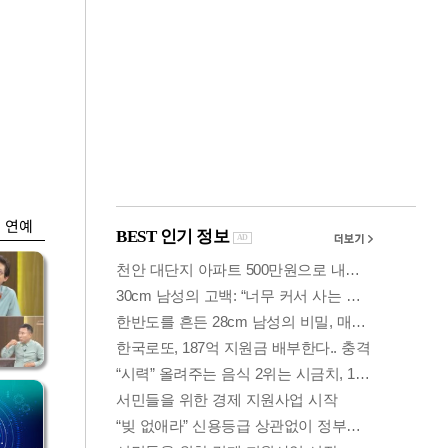
금융
 세
외국인 폭풍매도에
'유
코스피 6200선 주저
앉아
연예