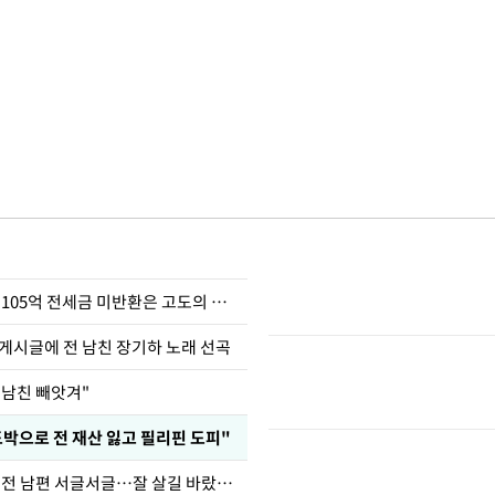
이승기 "차가원 105억 전세금 미반환은 고도의 사기"
 게시글에 전 남친 장기하 노래 선곡
 남친 빼앗겨"
도박으로 전 재산 잃고 필리핀 도피"
정보석 "황정음 전 남편 서글서글…잘 살길 바랐는데"