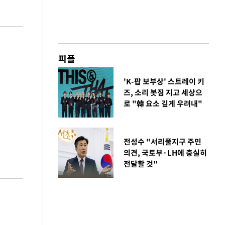
피플
'K-팝 보부상' 스트레이 키
즈, 소리 봇짐 지고 세상으
로 "韓 요소 깊게 우려내"
전성수 "서리풀지구 주민
의견, 국토부·LH에 충실히
전달할 것"