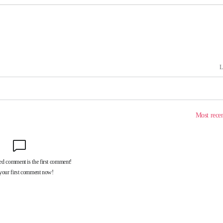
라하라 격파
꺾인다"
 위협"
수용할까
 불가피"
등 압수수색
태세 강
어"
·당황'
'
 혐의