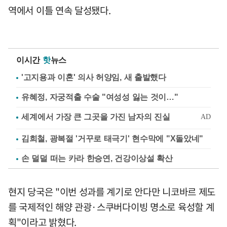
역에서 이틀 연속 달성됐다.
이시간
핫
뉴스
'고지용과 이혼' 의사 허양임, 새 출발했다
유혜정, 자궁적출 수술 "여성성 잃는 것이…"
김희철, 광복절 '거꾸로 태극기' 현수막에 "X돌았네"
손 덜덜 떠는 카라 한승연, 건강이상설 확산
현지 당국은 "이번 성과를 계기로 안다만 니코바르 제도
를 국제적인 해양 관광·스쿠버다이빙 명소로 육성할 계
획"이라고 밝혔다.