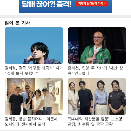
많이 본 기사
김희철, 결국 '거꾸로 태극기' 사과
홍석천, 입양 두 자녀에 '재산 상
"깊게 보지 못했다"
속' 언급했다
김제동, 방송 뜸하더니…이문세·
''9440억 재산분할 앞둔' 노소영
노사연과 전시회서 포착
관장, 최수종 옆 깜짝 근황