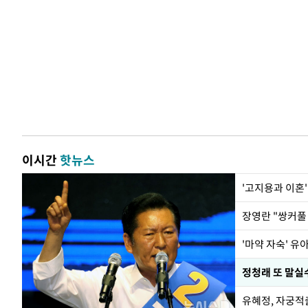
이시간
핫뉴스
'고지용과 이혼'
'마약 자숙' 유
정청래 또 말실수
유혜정, 자궁적