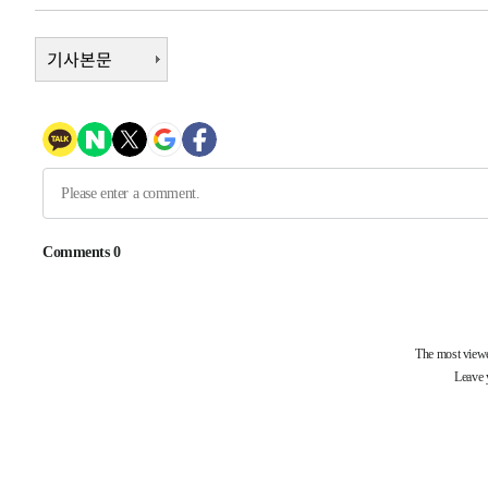
득표
-13214초 전 >
"일본축구협회, 대한축구협회 성 접대 의혹 심판 조사"
-5856초 전 >
기사본문
[속보]장은수, KLPGA 제주삼다수 역전 우승…데뷔 10년 
상
-1221초 전 >
"얼마나 더웠으면"…안동 물길공원서 헤엄친 구렁이 '소동
-1148초 전 >
손흥민, 68분 뛰고 2경기 침묵…LAFC, 톨루카에 1-0 승리
-420초 전 >
'2경기 연속 침묵' 손흥민, 톨루카전 68분만 뛰고 슈팅 0개
13분 전 >
이강인, 오늘 서울서 AT마드리드 입단식…'전례 없는 특급대우
-29987초 전 >
이강인, 5만 관중 앞 ATM 데뷔…뜨거운 응원 속 새출발(
-29743초 전 >
'AT마드리드 7번' 이강인 데뷔전…맨시티에 1-3 역전패(
-27482초 전 >
'AT마드리드 7번' 이강인, 맨시티 상대로 비공식 데뷔전
-26984초 전 >
[속보]'AT마드리드 7번' 이강인, 맨시티 상대로 비공식 
-25048초 전 >
네타냐후, 트럼프의 가자 평화 2차 15개조 평화안 '거부'
-21644초 전 >
이강인 ATM 입단식에 '상암벌 들썩'…"세계적인 선수 
-20640초 전 >
태풍 돌핀, 중 저장성 타이저우시 해안에 상륙 (1보)
-17986초 전 >
AT마드리드 데뷔 앞둔 이강인, 맨시티전 선발 대신 '벤치 
-16616초 전 >
[속보]與 강원·TK 당원투표 합산 김민석 48.54%로 
44.40%
-15950초 전 >
與 강원·TK 당원투표 합산 김민석 46.01%로 승리…정