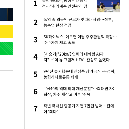
폭염 중대본, 범정부 대응 점
1
1
라"
검…"취약계층 안전관리 강
화"
톨루카전 선발 출
폭염 속 외국인 근로자 잇따라 사망…정부,
2
2
농축업 현장 점검
마드리드 입단
SK하이닉스, 이르면 이달 주주환원책 확정…
3
3
주주가치 제고 속도
"여기까지만 하자"
[시승기]"20㎞/ℓ 연비에 대화형 AI까
4
4
지"…'더 뉴 그랜저 HEV', 완성도 높였다
중 윤가이…갑자기
9년전 출시했는데 신상품 장려금?…공정위,
5
5
농협하나로유통 제재
에…왜 성형미인이라
"9440억 역대 최대 재산분할"…최태원 SK
6
6
회장, 차주 재상고 여부 '주목'
잔 정유시설서 화재
작년 국내선 항공기 지연 7만건 넘어…진에
7
7
어 '최다'