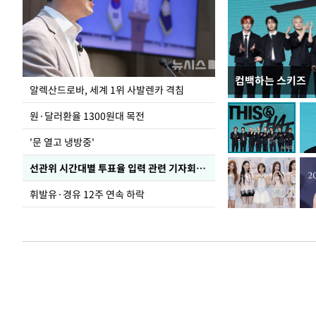
컴백하는 스키즈
폭염 속 주말 풍경
알렉산드로바, 세계 1위 사발렌카 격침
원·달러환율 1300원대 목전
'문 열고 냉방중'
선관위 시간대별 투표율 입력 관련 기자회견하는 주진우 의원
휘발유·경유 12주 연속 하락