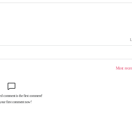
차에 첫 정
'
(종합)
'
종합)
종합)
데뷔전
되길"
시작'
승리…정청래
청래