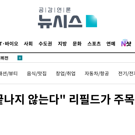
'
종합)
종합)
IT·바이오
사회
수도권
지방
문화
스포츠
연예
데뷔전
되길"
패션/뷰티
음식/맛집
창업/취업
자동차/항공
전기/전
시작'
승리…정청래
 끝나지 않는다" 리필드가 주
청래
청래 승리
7%·정청래
2%·김민석
0.30%