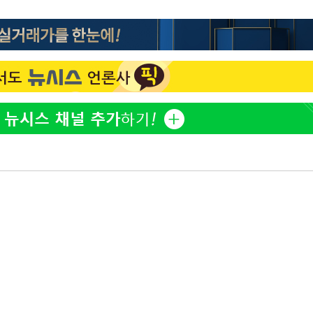
한정수 "황정민 선배만 피
1
해…떳떳하면 신분 공개하
청래 승리
7%·정청래
LAFC 손흥민, 리그스컵 
2
2%·김민석
격…득점포 재가동 도전
0.30%
이강인, 오늘 서울서 AT
3
식…'전례 없는 특급대우'
차에 첫 정
제니, 동거 여부 물음에 
4
'
웃음
(종합)
18살 차 장기하와 연애 
5
단발머리
'
장영란 "쌍커풀 3번 밖
6
고 하냐"
사우디 남서부 아람코 자
7