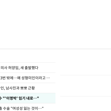
 의사 허양임, 새 출발했다
장영란 "쌍커풀 3번 밖에…왜 성형미인이라고 하냐"
아인, 남사친과 뽀뽀 근황
 "'이명박' 임기 내로…"
출 수술 "여성성 잃는 것이…"