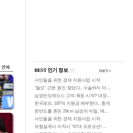
금융
박
변동성 커진 코스
연
피…거래대금 올해
최저
연예