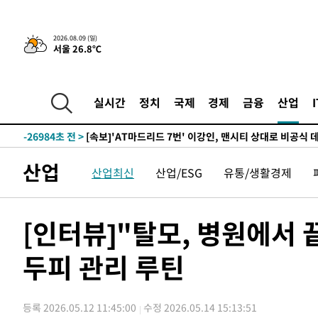
13분 전 >
이강인, 오늘 서울서 AT마드리드 입단식…'전례 없는 특급대우
2026.08.09 (일)
서울 26.8℃
-29987초 전 >
이강인, 5만 관중 앞 ATM 데뷔…뜨거운 응원 속 새출발(
-29743초 전 >
'AT마드리드 7번' 이강인 데뷔전…맨시티에 1-3 역전패(
-27482초 전 >
'AT마드리드 7번' 이강인, 맨시티 상대로 비공식 데뷔전
실시간
정치
국제
경제
금융
산업
-26984초 전 >
[속보]'AT마드리드 7번' 이강인, 맨시티 상대로 비공식 
-25048초 전 >
네타냐후, 트럼프의 가자 평화 2차 15개조 평화안 '거부'
-21644초 전 >
이강인 ATM 입단식에 '상암벌 들썩'…"세계적인 선수 
산업
산업최신
산업/ESG
유통/생활경제
-20640초 전 >
태풍 돌핀, 중 저장성 타이저우시 해안에 상륙 (1보)
-17986초 전 >
AT마드리드 데뷔 앞둔 이강인, 맨시티전 선발 대신 '벤치 
-16616초 전 >
[속보]與 강원·TK 당원투표 합산 김민석 48.54%로 
[인터뷰]"탈모, 병원에서
44.40%
-15950초 전 >
與 강원·TK 당원투표 합산 김민석 46.01%로 승리…정
44.53%
두피 관리 루틴
-15790초 전 >
[속보]與전대 권리당원투표…강원·경북 김민석, 대구 정
-15597초 전 >
[속보]與 당대표 경선, 경북 권리당원 투표 김민석 47.3
45.71%
-15499초 전 >
[속보]與 당대표 경선, 대구 권리당원 투표 정청래 47.8
등록 2026.05.12 11:45:00
수정 2026.05.14 15:13:51
46.35%
-15296초 전 >
[속보]與 당대표 경선, 강원 권리당원 투표 김민석 승리…5