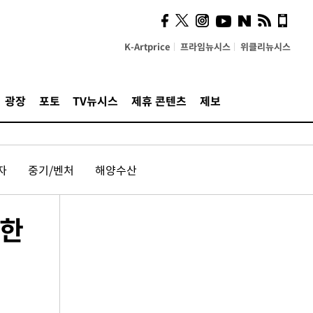
K-Artprice
프라임뉴시스
위클리뉴시스
광장
포토
TV뉴시스
제휴 콘텐츠
제보
자
중기/벤처
해양수산
목한