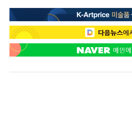
44.53%
-15790초 전 >
[속보]與전대 권리당원투표…강원·경북 김민석, 대구 정
-15597초 전 >
[속보]與 당대표 경선, 경북 권리당원 투표 김민석 47.3
45.71%
-15499초 전 >
[속보]與 당대표 경선, 대구 권리당원 투표 정청래 47.8
46.35%
-15296초 전 >
[속보]與 당대표 경선, 강원 권리당원 투표 김민석 승리…5
득표
-13214초 전 >
"일본축구협회, 대한축구협회 성 접대 의혹 심판 조사"
-5856초 전 >
[속보]장은수, KLPGA 제주삼다수 역전 우승…데뷔 10년 
상
-1221초 전 >
"얼마나 더웠으면"…안동 물길공원서 헤엄친 구렁이 '소동
-1148초 전 >
손흥민, 68분 뛰고 2경기 침묵…LAFC, 톨루카에 1-0 승리
-420초 전 >
'2경기 연속 침묵' 손흥민, 톨루카전 68분만 뛰고 슈팅 0개
13분 전 >
이강인, 오늘 서울서 AT마드리드 입단식…'전례 없는 특급대우