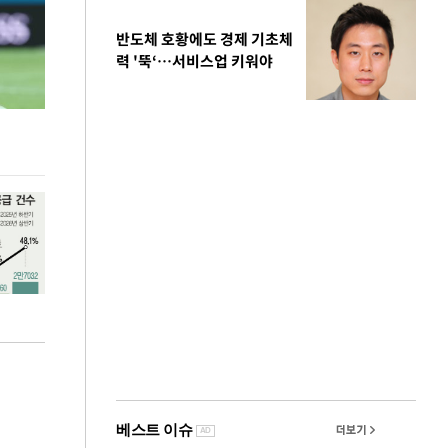
반도체 호황에도 경제 기초체
력 '뚝‘…서비스업 키워야
김민석, 강원·TK도 승리하며 정청래에 누적
용산·강남·서초
1.48%p 앞서…격차 벌리며 박빙 우세
공급대책 윤곽