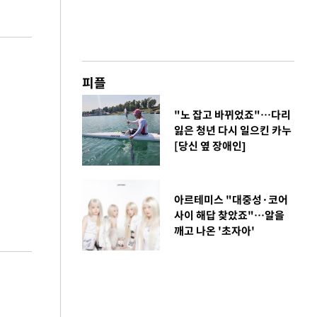
피플
"노 잡고 바뀌었죠"…다리
잃은 청년 다시 일으킨 카누
[당신 옆 장애인]
아르테미스 "대중성·코어
사이 해답 찾았죠"…알을
깨고 나온 '초자아'