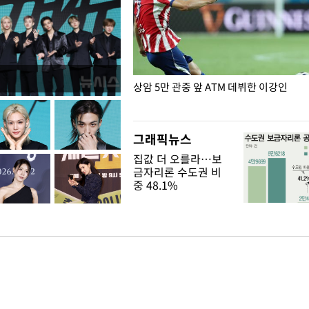
은?
상암 5만 관중 앞 ATM 데뷔한 이강인
그래픽뉴스
집값 더 오를라…보
금자리론 수도권 비
중 48.1%