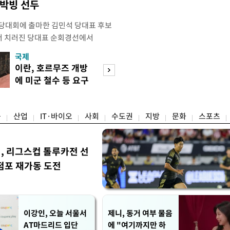
 박빙 선두
전당대회에 출마한 김민석 당대표 후보
서 치러진 당대표 순회경선에서
표)를 얻어 상대 경쟁주자인 정청래 후보
국제
경제
) 차로 제치고 1위를 차지했다. 전날 제주
이란, 호르무즈 개방
세제·토허제 엇
서도 김 후보가 앞섰다. 이에 따라 누
에 미군 철수 등 요구
자…실거주 유예 
에서도 김 후보(46.01%)가
장 검토
융
산업
IT·바이오
사회
수도권
지방
문화
스포츠
민, 리그스컵 톨루카전 선
점포 재가동 도전
이강인, 오늘 서울서
제니, 동거 여부 물음
AT마드리드 입단
에 "여기까지만 하