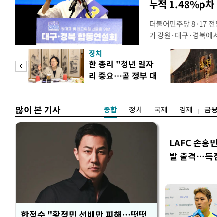
누적 1.48%p차
더불어민주당 8·17 
가 강원·대구·경북에
48.54%(1만8977
정치
를 1622표(4.14%p
만 피
한 총리 "청년 일자
·인천 권리당원 투표에
리 중요…곧 정부 대
적 합산(가중치 미반영)
공개
책"
많이 본 기사
종합
정치
국제
경제
금
LAFC 손흥
발 출격…득
한정수 "황정민 선배만 피해…떳떳