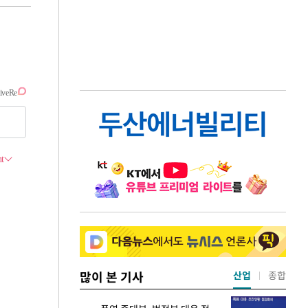
많이 본 기사
산업
종합