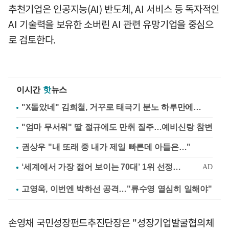
추천기업은 인공지능(AI) 반도체, AI 서비스 등 독자적인
AI 기술력을 보유한 소버린 AI 관련 유망기업을 중심으
로 검토한다.
이시간
핫
뉴스
"X돌았네" 김희철, 거꾸로 태극기 분노 하루만에…
"엄마 무서워" 딸 절규에도 만취 질주…예비신랑 참변
권상우 "내 또래 중 내가 제일 빠른데 아들은…"
고영욱, 이번엔 박하선 공격…"류수영 열심히 일해야"
손영채 국민성장펀드추진단장은 "성장기업발굴협의체