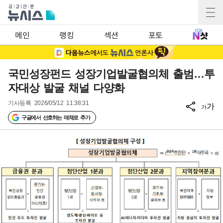
메인
랭킹
섹션
포토
국민성장펀드 성장기업발굴협의체 출범…투
자대상 발굴 채널 다양화
기사등록
2026/05/12 11:38:31
가
가
구글에서 선호하는 매체로 추가