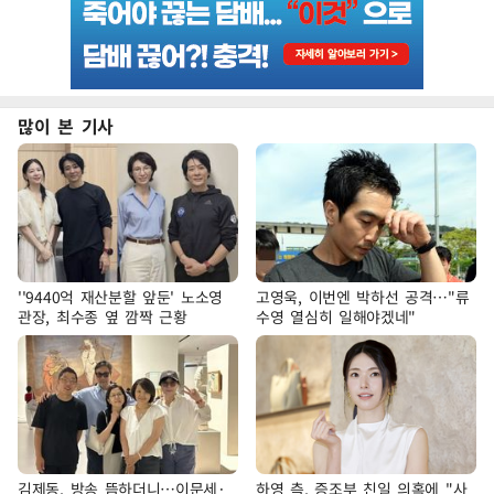
많이 본 기사
''9440억 재산분할 앞둔' 노소영
고영욱, 이번엔 박하선 공격…"류
관장, 최수종 옆 깜짝 근황
수영 열심히 일해야겠네"
김제동, 방송 뜸하더니…이문세·
하영 측, 증조부 친일 의혹에 "사