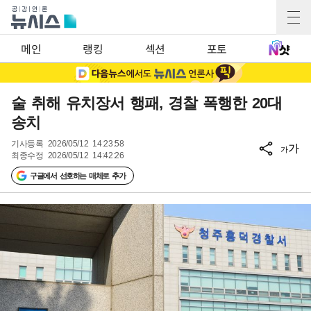
메인
랭킹
섹션
포토
술 취해 유치장서 행패, 경찰 폭행한 20대
송치
기사등록
2026/05/12 14:23:58
가
가
최종수정
2026/05/12 14:42:26
구글에서 선호하는 매체로 추가