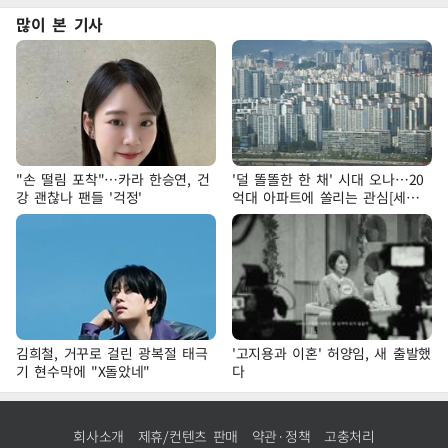
많이 본 기사
"손 떨림 포착"…카라 한승연, 건
'덜 똘똘한 한 채' 시대 오나…20
강 괜찮나 팬들 '걱정'
억대 아파트에 쏠리는 관심[세제
개편, 그 이후②]
김희철, 거꾸로 걸린 광복절 태극
'고지용과 이혼' 허양임, 새 출발했
기 현수막에 "X돌았네"
다
회사소개
제휴/컨텐츠 판매
약관·정책
고충처리