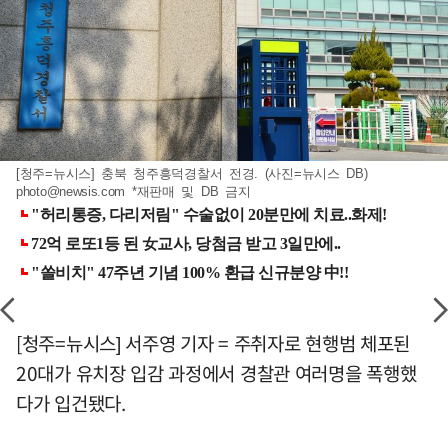
[청주=뉴시스] 충북 청주흥덕경찰서 전경. (사진=뉴시스 DB)
photo@newsis.com
*재판매 및 DB 금지
[청주=뉴시스] 서주영 기자 = 주취자로 현행범 체포된
20대가 유치장 입감 과정에서 경찰관 여러명을 폭행했
다가 입건됐다.