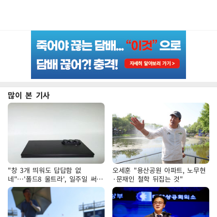
많이 본 기사
"창 3개 띄워도 답답함 없
오세훈 "용산공원 아파트, 노무현
네"…'폴드8 울트라', 일주일 써보
·문재인 철학 뒤집는 것"
니