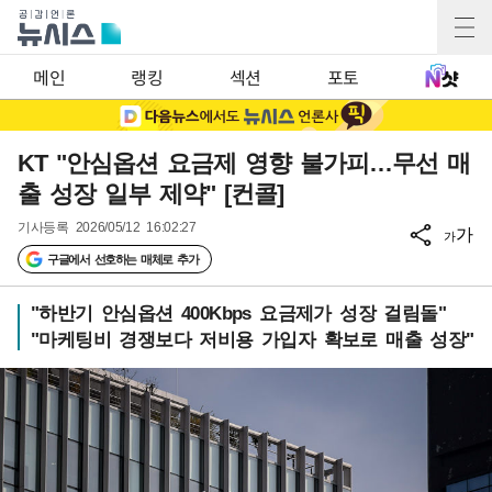
메인
랭킹
섹션
포토
KT "안심옵션 요금제 영향 불가피…무선 매
출 성장 일부 제약" [컨콜]
기사등록
2026/05/12 16:02:27
가
가
구글에서 선호하는 매체로 추가
"하반기 안심옵션 400Kbps 요금제가 성장 걸림돌"
"마케팅비 경쟁보다 저비용 가입자 확보로 매출 성장"