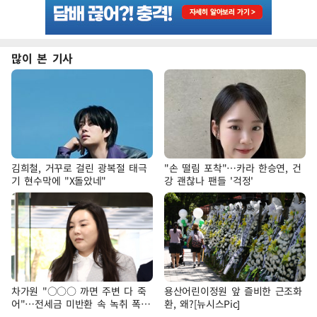
많이 본 기사
김희철, 거꾸로 걸린 광복절 태극
"손 떨림 포착"…카라 한승연, 건
기 현수막에 "X돌았네"
강 괜찮나 팬들 '걱정'
차가원 "○○○ 까면 주변 다 죽
용산어린이정원 앞 즐비한 근조화
어"…전세금 미반환 속 녹취 폭로
환, 왜?[뉴시스Pic]
파장