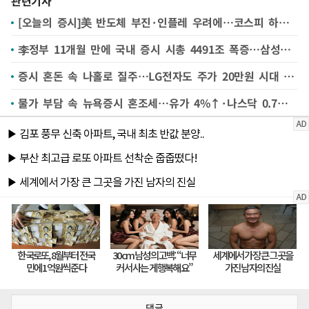
관련기사
[오늘의 증시]美 반도체 부진·인플레 우려에…코스피 하방 압력 커지나
李정부 11개월 만에 국내 증시 시총 4491조 폭증…삼성전자·SK하닉 비중이 절반 이상
증시 혼돈 속 나홀로 질주…LG전자도 주가 20만원 시대 여나
물가 부담 속 뉴욕증시 혼조세…유가 4%↑·나스닥 0.7%↓(종합)
댓글