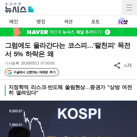
메인
랭킹
섹션
포토
그럼에도 올라간다는 코스피…'팔천피' 목전
서 5% 하락은 왜
기사등록
2026/05/13 07:00:00
가
가
구글에서 선호하는 매체로 추가
지정학적 리스크·반도체 쏠림현상…증권가 "상방 여전
히 열려있다"