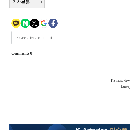
기사본문
6시간 전 >
여수 오동도 해상서 모터보트 전복…1명 사망·1명 실종
7시간 전 >
극한폭염 한풀 꺾이지만…'낮 최고 35도' 무더위, 열대야 계
날씨]
8시간 전 >
축구협회 "압수수색·성접대 논란 사과…쇄신의 기회로 삼겠
8시간 전 >
[속보]'압수수색·성접대 논란' 축구협회 "실망과 걱정 안겨드
11시간 전 >
'최고 37도' 폭염 지속…강원동해안 최대 150㎜ 비
13시간 전 >
[속보]뉴욕증시 상승 마감…S&P 0.6% 나스닥 1.3%↑
-10399초 전 >
이란 "호르무즈 재개방 합의 근접…美 배상 선행돼야"
-1446초 전 >
[속보]與최고위원 제주·인천 순회경선…박선원·최민희·
민수·김용 순
-1399초 전 >
[속보]김민석, 與 전대 당원투표 누적 득표율 45.42%로 
래 44.56%
-681초 전 >
[속보]與 대표 경선 제주·인천 당원투표…金 47.75%·鄭 42
宋 10.17%
-215초 전 >
이강인 "아틀레티코 이적 기뻐…등번호 7번 의미보단 팀 위해
-150초 전 >
[속보]與 당대표 경선, 제주·인천 권리당원 투표 김민석 승
1시간 전 >
낮 최고 35도 '무더위'…동해안 시간당 30㎜ '강한 비'[내일
1시간 전 >
[속보]이강인 "감독님이 원하는 마음 느꼈고, 많은 트로피 원
티코 이적"
1시간 전 >
수도권 40도 육박 '펄펄'…동해안 일부 지역엔 호의주의보
2시간 전 >
온열질환 사망자 3명 늘어…누적 환자 3000명 돌파