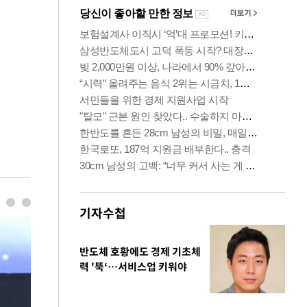
기자수첩
반도체 호황에도 경제 기초체
력 '뚝‘…서비스업 키워야