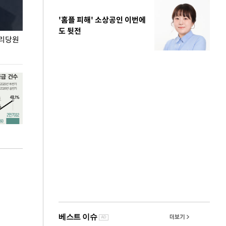
'홈플 피해' 소상공인 이번에
도 뒷전
권리당원
무더위 잊는 도심형 여름 축제 '2026 서울 바캉스
용산어린이정원 앞
페스티벌'