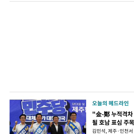
오늘의 헤드라인
"金-鄭 누적격차 
될 호남 표심 주
김민석, 제주·인천서 