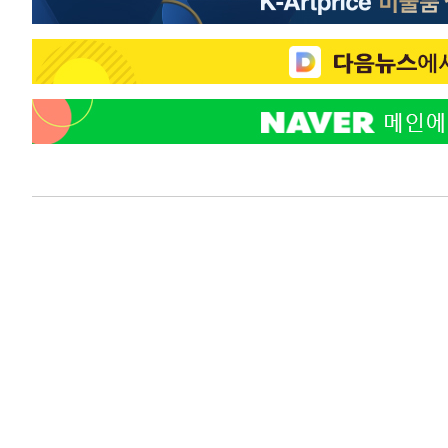
3시간 전 >
강릉에 시간당 81.4㎜ 물폭탄…도로 잠기고 담벼락 붕괴
5시간 전 >
백운산서 80년근 천종산삼 9뿌리 발견…감정가 1.3억원
5시간 전 >
선재도서 해루질 나섰다 실종 60대, 닷새 만에 숨진 채 발견
6시간 전 >
남자 농구, 나고야 아시안게임서 '홈팀' 일본과 한일전
6시간 전 >
여수 오동도 해상서 모터보트 전복…1명 사망·1명 실종
7시간 전 >
극한폭염 한풀 꺾이지만…'낮 최고 35도' 무더위, 열대야 계
날씨]
8시간 전 >
축구협회 "압수수색·성접대 논란 사과…쇄신의 기회로 삼겠
8시간 전 >
[속보]'압수수색·성접대 논란' 축구협회 "실망과 걱정 안겨드
11시간 전 >
'최고 37도' 폭염 지속…강원동해안 최대 150㎜ 비
13시간 전 >
[속보]뉴욕증시 상승 마감…S&P 0.6% 나스닥 1.3%↑