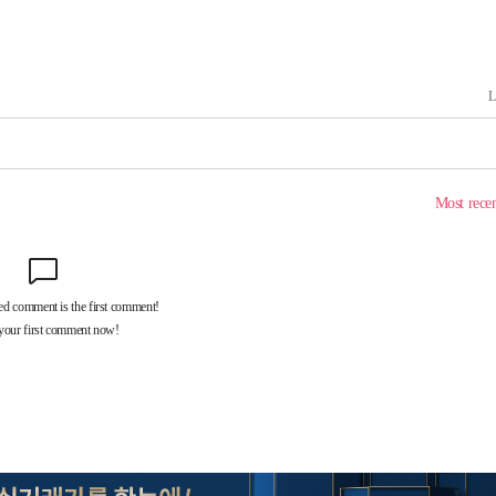
속[다음주
다"
려 죄송"
서미화·한
1위… 정청
.08%·
 뛸 것"
리
날씨]
해 아틀레