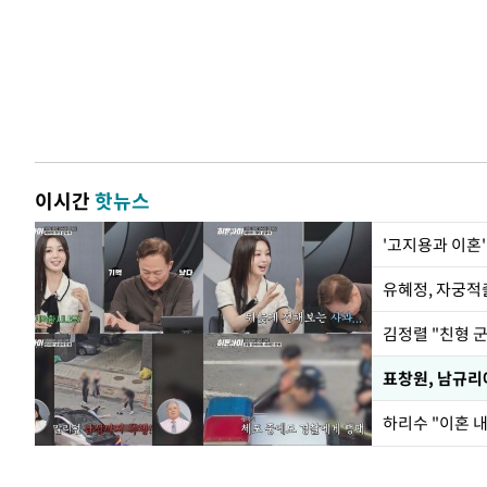
이시간
핫뉴스
'고지용과 이혼'
유혜정, 자궁적
김정렬 "친형 
하리수 "이혼 