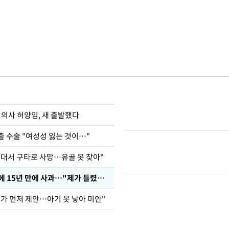
 의사 허양임, 새 출발했다
출 수술 "여성성 잃는 것이…"
군대서 구타로 사망…유골 못 찾아"
표창원, 남규리에 15년 만에 사과…"제가 틀렸습니다"
내가 먼저 제안…아기 못 낳아 미안"