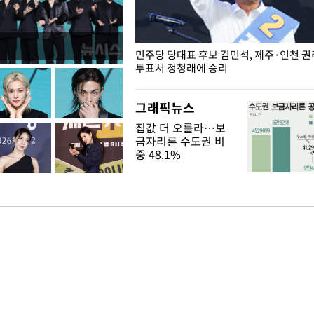
슨 일이? [뉴시스국회토pic]
민주당 당대표 후보 김민석, 제주·인천 
투표서 정청래에 승리
그래픽뉴스
집값 더 오를라…보
금자리론 수도권 비
중 48.1%