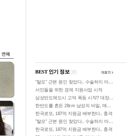
금융
시
다시 뛰는 코스닥…
'들
ETF 수익률 상위권
찍어
연예