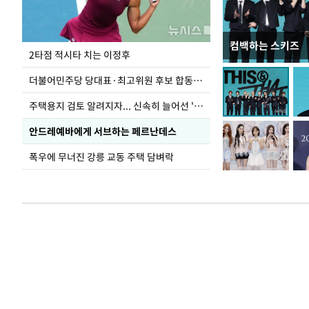
컴백하는 스키즈
이번주 국회에는 무
2타점 적시타 치는 이정후
더불어민주당 당대표·최고위원 후보 합동연설회
주택용지 검토 알려지자... 신속히 늘어선 '근조화환'
안드레예바에게 서브하는 페르난데스
폭우에 무너진 강릉 교동 주택 담벼락