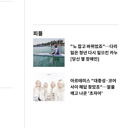
피플
"노 잡고 바뀌었죠"…다리
잃은 청년 다시 일으킨 카누
[당신 옆 장애인]
아르테미스 "대중성·코어
사이 해답 찾았죠"…알을
깨고 나온 '초자아'