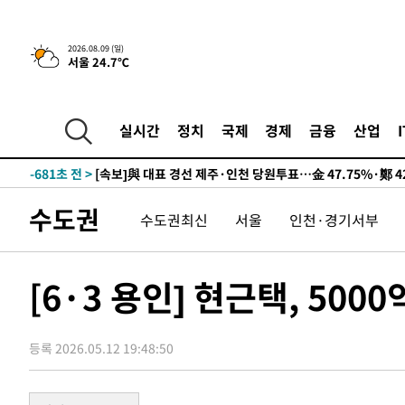
13시간 전 >
[속보]뉴욕증시 상승 마감…S&P 0.6% 나스닥 1.3%↑
2026.08.09 (일)
서울 24.7℃
-10399초 전 >
이란 "호르무즈 재개방 합의 근접…美 배상 선행돼야"
-1446초 전 >
[속보]與최고위원 제주·인천 순회경선…박선원·최민희·
민수·김용 순
-1399초 전 >
[속보]김민석, 與 전대 당원투표 누적 득표율 45.42%로 
실시간
정치
국제
경제
금융
산업
래 44.56%
-681초 전 >
[속보]與 대표 경선 제주·인천 당원투표…金 47.75%·鄭 42
宋 10.17%
-215초 전 >
이강인 "아틀레티코 이적 기뻐…등번호 7번 의미보단 팀 위해
-150초 전 >
[속보]與 당대표 경선, 제주·인천 권리당원 투표 김민석 승
수도권
수도권최신
서울
인천·경기서부
1시간 전 >
낮 최고 35도 '무더위'…동해안 시간당 30㎜ '강한 비'[내일
1시간 전 >
[속보]이강인 "감독님이 원하는 마음 느꼈고, 많은 트로피 원
티코 이적"
1시간 전 >
수도권 40도 육박 '펄펄'…동해안 일부 지역엔 호의주의보
[6·3 용인] 현근택, 50
2시간 전 >
온열질환 사망자 3명 늘어…누적 환자 3000명 돌파
3시간 전 >
강릉에 시간당 81.4㎜ 물폭탄…도로 잠기고 담벼락 붕괴
등록 2026.05.12 19:48:50
5시간 전 >
백운산서 80년근 천종산삼 9뿌리 발견…감정가 1.3억원
5시간 전 >
선재도서 해루질 나섰다 실종 60대, 닷새 만에 숨진 채 발견
6시간 전 >
남자 농구, 나고야 아시안게임서 '홈팀' 일본과 한일전