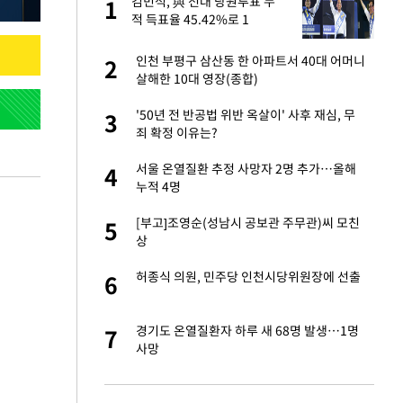
절
김민석, 與 전대 당원투표 누
1
1
"
적 득표율 45.42%로 1
위…'0.86%p차' 박빙 재역전
(종합2보)
승연, 건강 괜찮나
인천 부평구 삼산동 한 아파트서 40대 어머니
2
2
살해한 10대 영장(종합)
근조화환, 왜?[뉴
'50년 전 반공법 위반 옥살이' 사후 재심, 무
3
3
죄 확정 이유는?
 다 죽어"…전세금
서울 온열질환 추정 사망자 2명 추가…올해
4
4
누적 4명
백 "여성성을 잃는
[부고]조영순(성남시 공보관 주무관)씨 모친
5
5
상
당원투표 누적 득표율
허종식 의원, 민주당 인천시당위원장에 선출
6
6
44.56%
인천 순회경선…박
경기도 온열질환자 하루 새 68명 발생…1명
7
7
수·김용 순
사망