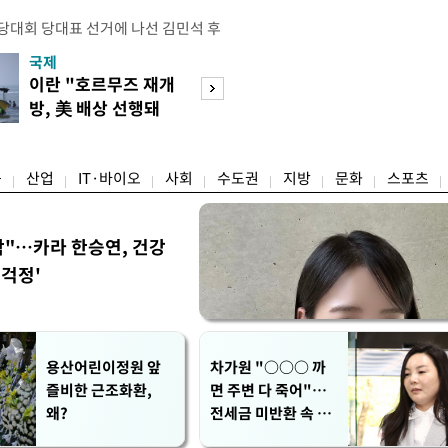
전당대회 당대표 선거에 나선 김민석 후
역 순회경선에서 '누적 1위'를 탈환했
국제
경제
 우세 지역으로 점쳐졌던 충청권과 부산
이란 "호르무즈 재개
세계식량가격 다
승 1패를 주고 받은 김 후보는 이날
방, 美 배상 선행돼
상승…곡물·설탕 
며 '2승 1패'로 앞서가게 됐다. 다
야"
썩'
율 차이가 '0.86%p'에 불과
융
산업
IT·바이오
사회
수도권
지방
문화
스포츠
착"…카라 한승연, 건강
'걱정'
용산어린이정원 앞
차가원 "○○○ 까
즐비한 근조화환,
면 주변 다 죽어"…
왜?
전세금 미반환 속 녹
취 폭로 파장