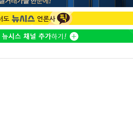
김희철, 거꾸로 걸린 광복
1
태극기 현수막에 "X돌았네
"손 떨림 포착"…카라 한
2
팬들 '걱정'
용산어린이정원 앞 즐비한 
3
시스Pic]
속[다음주
차가원 "○○○ 까면 주변
4
다"
미반환 속 녹취 폭로 파장
려 죄송"
유혜정, 자궁적출 수술 고
5
것이…"
[속보]김민석, 與 전대 
6
45.42%로 1위… 정청래 
[속보]與최고위원 제주·
7
선원·최민희·서미화·한민