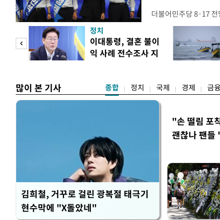
더불어민주당 8·17 
보가 8일 제주·인천 지
정치
다. 앞서 정청래 후보
희망
이대통령, 결혼 불이
·울산·경남 경선에서 1
각"
익 사례 전수조사 지
제주·인천 경선에서 이기
시
만 두 후보 간 누적 득표
많이 본 기사
종합
정치
국제
경제
금
"손 떨림 포
괜찮나 팬들 
김희철, 거꾸로 걸린 광복절 태극기
현수막에 "X돌았네"