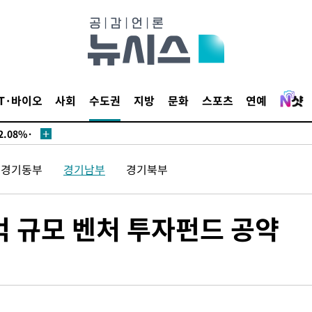
서미화·한
1위… 정청
IT·바이오
사회
수도권
지방
문화
스포츠
연예
.08%·
 뛸 것"
리
경기동부
경기남부
경기북부
날씨]
해 아틀레
00억 규모 벤처 투자펀드 공약