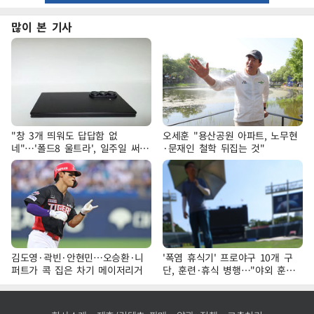
많이 본 기사
"창 3개 띄워도 답답함 없
오세훈 "용산공원 아파트, 노무현
네"…'폴드8 울트라', 일주일 써보
·문재인 철학 뒤집는 것"
니
김도영·곽빈·안현민…오승환·니
'폭염 휴식기' 프로야구 10개 구
퍼트가 콕 집은 차기 메이저리거
단, 훈련·휴식 병행…"야외 훈련
해도 안전 최우선"