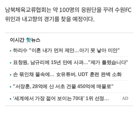
남북체육교류협회는 약 100명의 응원단을 꾸려 수원FC
위민과 내고향의 경기를 찾을 예정이다.
이시간
핫
뉴스
하리수 "이혼 내가 먼저 제안…아기 못 낳아 미안"
표창원, 남규리에 15년 만에 사과…"제가 틀렸습니다"
손 묶인채 물속에… 女유튜버, UDT 훈련 완벽 소화
"서장훈, 28억에 산 서초 건물 450억에 매물로"