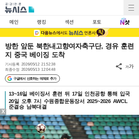
메인
랭킹
섹션
포토
방한 앞둔 북한내고향여자축구단, 경유 훈련
지 중국 베이징 도착
기사등록
2026/05/12 21:52:38
가
가
최종수정
2026/05/13 12:04:48
구글에서 선호하는 매체로 추가
13~16일 베이징서 훈련 뒤 17일 인천공항 통해 입국
20일 오후 7시 수원종합운동장서 2025~2026 AWCL
준결승 남북대결
X