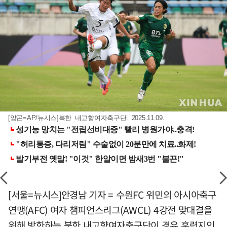
[양곤=AP/뉴시스]북한 내고향여자축구단. 2025.11.09.
[서울=뉴시스]안경남 기자 = 수원FC 위민의 아시아축구
연맹(AFC) 여자 챔피언스리그(AWCL) 4강전 맞대결을
위해 방한하는 북한 내고향여자축구단이 경유 훈련지인