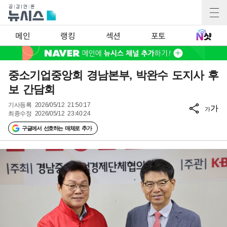
메인
랭킹
섹션
포토
중소기업중앙회 경남본부, 박완수 도지사 후
보 간담회
기사등록
2026/05/12 21:50:17
가
가
최종수정
2026/05/12 23:40:24
구글에서 선호하는 매체로 추가