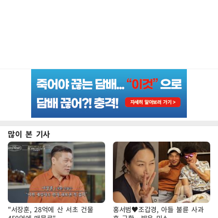
많이 본 기사
"서장훈, 28억에 산 서초 건물
홍서범♥조갑경, 아들 불륜 사과
450억에 매물로"
후 근황…밝은 미소