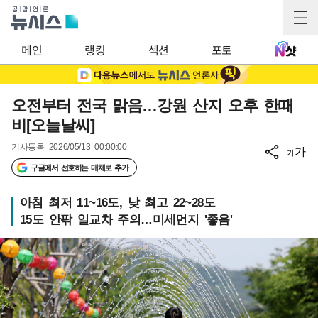
메인
랭킹
섹션
포토
오전부터 전국 맑음…강원 산지 오후 한때
비[오늘날씨]
기사등록
2026/05/13 00:00:00
가
가
구글에서 선호하는 매체로 추가
아침 최저 11~16도, 낮 최고 22~28도
15도 안팎 일교차 주의…미세먼지 '좋음'