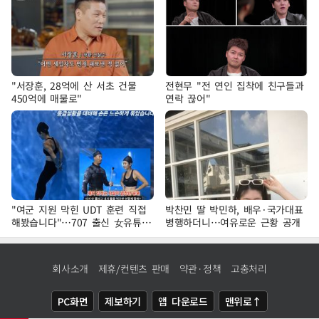
"서장훈, 28억에 산 서초 건물
전현무 "전 연인 집착에 친구들과
450억에 매물로"
연락 끊어"
"여군 지원 막힌 UDT 훈련 직접
박찬민 딸 박민하, 배우·국가대표
해봤습니다"…707 출신 女유튜버
병행하더니…여유로운 근황 공개
'완벽 소화'
회사소개
제휴/컨텐츠 판매
약관·정책
고충처리
PC화면
제보하기
앱 다운로드
맨위로↑