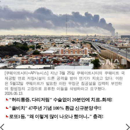
[쿠웨이트시티=AP/뉴시스] 지난 3월 25일 쿠웨이트시티의 쿠웨이트 국
제공항 연료 저장시설이 드론 공격을 받아 연기가 치솟고 있다. 이란
은 5월12일 쿠웨이트가 발표한 이란 무장군 침공설을 강력히 부인하
며 항법장치 고장으로 표류한 이들을 석방하라고 요구했다.
2026.05.13.