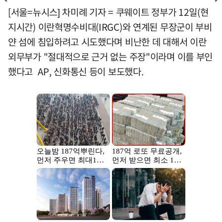
[서울=뉴시스] 차미례 기자 = 쿠웨이트 정부가 12일(현
지시간) 이란혁명수비대(IRGC)와 연계된 무장군이 부비
얀 섬에 침입하려고 시도했다며 비난한 데 대해서 이란
외무부가 "절대적으로 근거 없는 주장"이라며 이를 부인
했다고 AP, 신화통신 등이 보도했다.