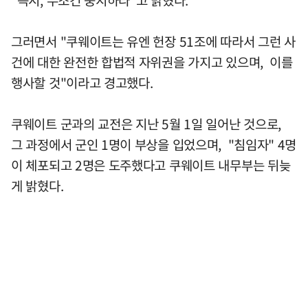
그러면서 "쿠웨이트는 유엔 헌장 51조에 따라서 그런 사
건에 대한 완전한 합법적 자위권을 가지고 있으며, 이를
행사할 것"이라고 경고했다.
쿠웨이트 군과의 교전은 지난 5월 1일 일어난 것으로,
그 과정에서 군인 1명이 부상을 입었으며, "침임자" 4명
이 체포되고 2명은 도주했다고 쿠웨이트 내무부는 뒤늦
게 밝혔다.