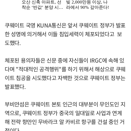
쿠웨이트 국영 KUNA통신은 앞서 쿠웨이트 정부가 발표
한 성명에 의거해서 이들 침입세력이 체포되었다고 보
도했다.
체포된 용의자들은 신문 중에 자신들이 IRGC에 속해 있
다며 "적대적인 공격행위"를 하기 위해서 해상으로 쿠웨
이트 침공을 시도했다고 자백한 것으로 쿠웨이트 정부는
발표했다.
부비얀섬은 쿠웨이트 본토 인근의 대부분이 무인도인 지
역으로, 쿠웨이트 정부가 중국의 일대일로 사업과 연계
해 전략 항만인 무바라크 알 카비르 항구를 건설 중인 거
점이다.