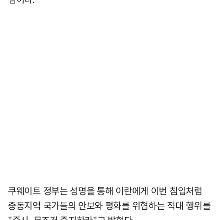
쿠웨이트 정부는 성명을 통해 이란에게 이번 침입처럼
중동지역 국가들의 안보와 평화를 위협하는 적대 행위를
"즉시, 무조건 중지하라"고 밝혔다.