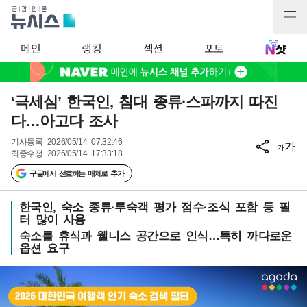
메인
랭킹
섹션
포토
‘극세심’ 한국인, 침대 종류·스파까지 따진
다…아고다 조사
기사등록
2026/05/14 07:32:46
가
가
최종수정
2026/05/14 17:33:18
구글에서 선호하는 매체로 추가
한국인, 숙소 종류·투숙객 평가 점수·조식 포함 등 필
터 많이 사용
숙소를 휴식과 웰니스 공간으로 인식…특히 까다로운
옵션 요구