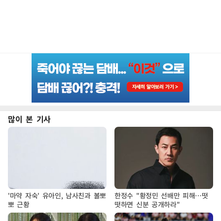
많이 본 기사
'마약 자숙' 유아인, 남사친과 볼뽀
한정수 "황정민 선배만 피해…떳
뽀 근황
떳하면 신분 공개하라"