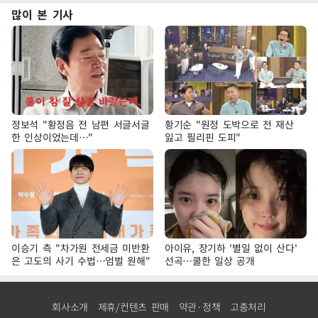
많이 본 기사
정보석 "황정음 전 남편 서글서글
황기순 "원정 도박으로 전 재산
한 인상이었는데…"
잃고 필리핀 도피"
이승기 측 "차가원 전세금 미반환
아이유, 장기하 '별일 없이 산다'
은 고도의 사기 수법…엄벌 원해"
선곡…쿨한 일상 공개
회사소개
제휴/컨텐츠 판매
약관·정책
고충처리