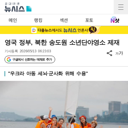
메인
랭킹
섹션
포토
영국 정부, 북한 송도원 소년단야영소 제재
기사등록
2026/05/13 06:23:03
가
가
구글에서 선호하는 매체로 추가
"우크라 아동 세뇌·군사화 위해 수용"