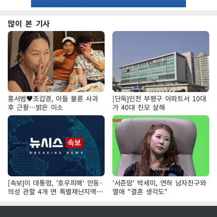
많이 본 기사
홍서범♥조갑경, 아들 불륜 사과
[단독]인천 부평구 아파트서 10대
후 근황…밝은 미소
가 40대 친모 살해
[속보]이 대통령, '호우피해' 안동·
'서준맘' 박세미, 연하 남자친구와
의성 관할 4개 면 특별재난지역
열애 "결혼 생각도"
선포