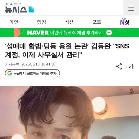
메인
랭킹
섹션
포토
'성매매 합법·딩동 응원 논란' 김동완 "SNS
계정, 이제 사무실서 관리"
기사등록
2026/05/13 10:41:30
가
가
구글에서 선호하는 매체로 추가