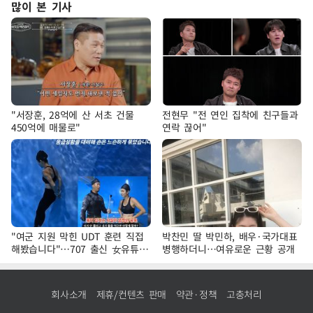
많이 본 기사
"서장훈, 28억에 산 서초 건물
전현무 "전 연인 집착에 친구들과
450억에 매물로"
연락 끊어"
"여군 지원 막힌 UDT 훈련 직접
박찬민 딸 박민하, 배우·국가대표
해봤습니다"…707 출신 女유튜버
병행하더니…여유로운 근황 공개
'완벽 소화'
회사소개
제휴/컨텐츠 판매
약관·정책
고충처리