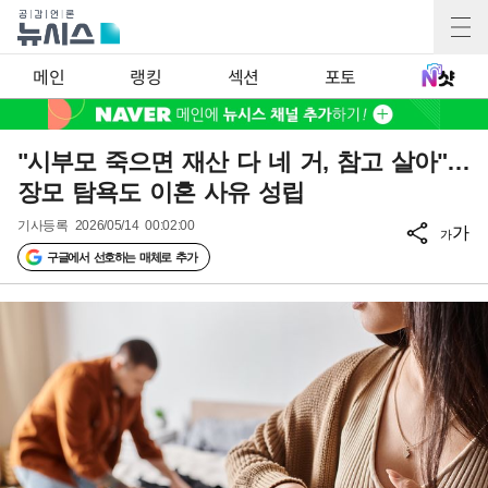
메인
랭킹
섹션
포토
"시부모 죽으면 재산 다 네 거, 참고 살아"…
장모 탐욕도 이혼 사유 성립
기사등록
2026/05/14 00:02:00
가
가
구글에서 선호하는 매체로 추가