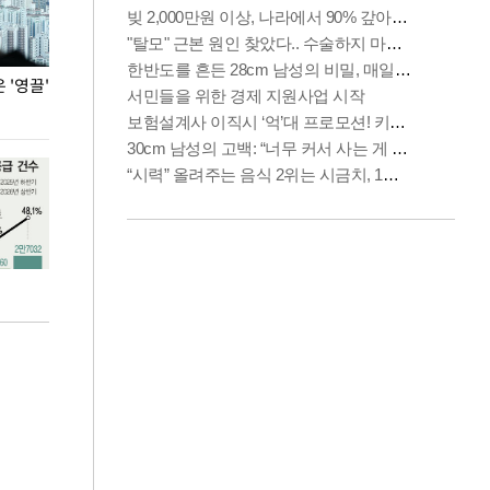
'영끌'
폭염 속 주말 풍경은?
극한 폭염에 바
도