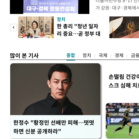
더불어민주당 8·17 
가 강원·대구·경북에
48.54%(1만8977
정치
를 1622표(4.14%p
만 피
한 총리 "청년 일자
·인천 권리당원 투표에
리 중요…곧 정부 대
적 합산(가중치 미반영)
공개
책"
많이 본 기사
종합
정치
국제
경제
금
손떨림 건강
스크 심해 치
한정수 "황정민 선배만 피해…떳떳
하면 신분 공개하라"