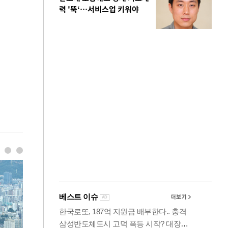
력 '뚝‘…서비스업 키워야