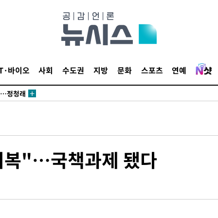
 논의
되길"
IT·바이오
사회
수도권
지방
문화
스포츠
연예
시작'
승리…정청래
청래
청래 승리
7%·정청래
2%·김민석
회복"…국책과제 됐다
0.30%
 차에 첫
동'
리(종합)