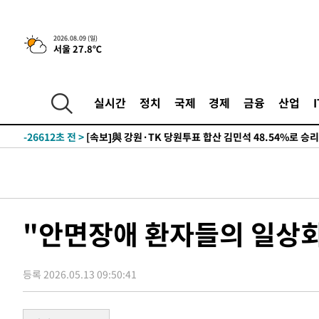
2026.08.09 (일)
서울 27.8℃
4시간 전 >
[속보]美중부 사령관, 이스라엘 긴급방문 다중화된 전선 상황
-31640초 전 >
이강인 ATM 입단식에 '상암벌 들썩'…"세계적인 선수 
-30636초 전 >
태풍 돌핀, 중 저장성 타이저우시 해안에 상륙 (1보)
실시간
정치
국제
경제
금융
산업
-27982초 전 >
AT마드리드 데뷔 앞둔 이강인, 맨시티전 선발 대신 '벤치 
-26612초 전 >
[속보]與 강원·TK 당원투표 합산 김민석 48.54%로 
44.40%
-25946초 전 >
與 강원·TK 당원투표 합산 김민석 46.01%로 승리…정
44.53%
-25786초 전 >
[속보]與전대 권리당원투표…강원·경북 김민석, 대구 정
-25593초 전 >
[속보]與 당대표 경선, 경북 권리당원 투표 김민석 47.3
45.71%
-25495초 전 >
[속보]與 당대표 경선, 대구 권리당원 투표 정청래 47.8
"안면장애 환자들의 일상
46.35%
-25292초 전 >
[속보]與 당대표 경선, 강원 권리당원 투표 김민석 승리…5
득표
-23210초 전 >
"일본축구협회, 대한축구협회 성 접대 의혹 심판 조사"
등록 2026.05.13 09:50:41
-15852초 전 >
[속보]장은수, KLPGA 제주삼다수 역전 우승…데뷔 10년
정상
-11217초 전 >
"얼마나 더웠으면"…안동 물길공원서 헤엄친 구렁이 '소
-11144초 전 >
손흥민, 68분 뛰고 2경기 침묵…LAFC, 톨루카에 1-0 승