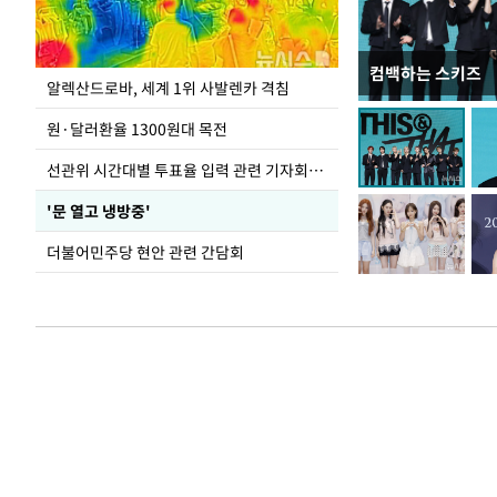
컴백하는 스키즈
주유소 기름값 12
알렉산드로바, 세계 1위 사발렌카 격침
원·달러환율 1300원대 목전
선관위 시간대별 투표율 입력 관련 기자회견하는 주진우 의원
'문 열고 냉방중'
더불어민주당 현안 관련 간담회