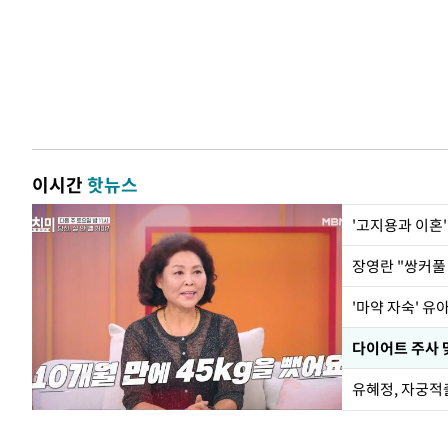
이시간
핫뉴스
'고지용과 이혼'
'마약 자숙' 유
유혜정, 자궁적