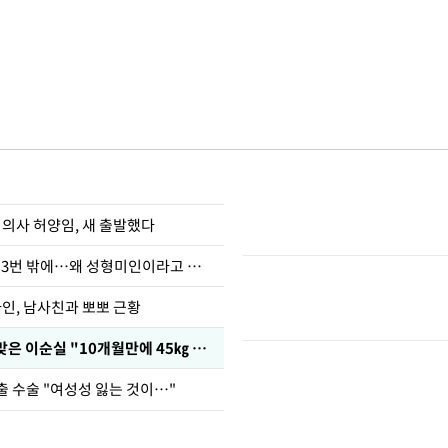
 의사 허양임, 새 출발했다
장영란 "쌍커풀 3번 밖에…왜 성형미인이라고 하냐"
아인, 남사친과 뽀뽀 근황
다이어트 주사 맞은 이순실 "10개월만에 45㎏ 감량"
출 수술 "여성성 잃는 것이…"