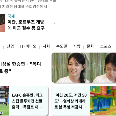
전당대회에 출마한 김민석 당대표 후보
서 치러진 당대표 순회경선에서
표)를 얻어 상대 경쟁주자인 정청래 후보
국제
경제
) 차로 제치고 1위를 차지했다. 전날 제주
이란, 호르무즈 개방
세제·토허제 엇
서도 김 후보가 앞섰다. 이에 따라 누
에 미군 철수 등 요구
자…실거주 유예 
에서도 김 후보(46.01%)가
장 검토
융
산업
IT·바이오
사회
수도권
지방
문화
스포츠
이상설 한승연…"목디
료 중"
LAFC 손흥민, 리그
'여긴 20도, 저긴 50
스컵 톨루카전 선발
도'…열화상 카메라
출격…득점포 재가
로 본 폭염 저감시설
동 도전
'온도차'