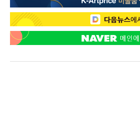
득표
-23210초 전 >
"일본축구협회, 대한축구협회 성 접대 의혹 심판 조사"
-15852초 전 >
[속보]장은수, KLPGA 제주삼다수 역전 우승…데뷔 10년
정상
-11217초 전 >
"얼마나 더웠으면"…안동 물길공원서 헤엄친 구렁이 '소
-11144초 전 >
손흥민, 68분 뛰고 2경기 침묵…LAFC, 톨루카에 1-0 승
-10416초 전 >
'2경기 연속 침묵' 손흥민, 톨루카전 68분만 뛰고 슈팅 0
-9168초 전 >
이강인, 오늘 서울서 AT마드리드 입단식…'전례 없는 특급
1시간 전 >
'여긴 20도, 저긴 50도'…열화상 카메라로 본 폭염 저감시설 
1시간 전 >
콜롬비아 신임 우파 대통령 취임 하루만에 차량폭탄 폭발 사건
3시간 전 >
튀르키예 외무장관, "메카 3국 방위협정은 이란이 목표 아냐 "
3시간 전 >
이군이 불법 군시설 건설한 레바논 남부에서 레바논군 3명 폭
4시간 전 >
[속보]美중부 사령관, 이스라엘 긴급방문 다중화된 전선 상황