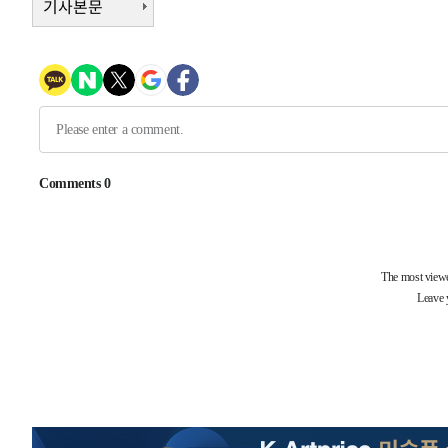
기사본문
-10416초 전 >
'2경기 연속 침묵' 손흥민, 톨루카전 68분만 뛰고 슈팅 0
-9168초 전 >
이강인, 오늘 서울서 AT마드리드 입단식…'전례 없는 특급
1시간 전 >
'여긴 20도, 저긴 50도'…열화상 카메라로 본 폭염 저감시설 
1시간 전 >
콜롬비아 신임 우파 대통령 취임 하루만에 차량폭탄 폭발 사건
3시간 전 >
튀르키예 외무장관, "메카 3국 방위협정은 이란이 목표 아냐 "
3시간 전 >
이군이 불법 군시설 건설한 레바논 남부에서 레바논군 3명 폭
4시간 전 >
[속보]美중부 사령관, 이스라엘 긴급방문 다중화된 전선 상황
-31640초 전 >
이강인 ATM 입단식에 '상암벌 들썩'…"세계적인 선수 
-30636초 전 >
태풍 돌핀, 중 저장성 타이저우시 해안에 상륙 (1보)
-27982초 전 >
AT마드리드 데뷔 앞둔 이강인, 맨시티전 선발 대신 '벤치 
-26612초 전 >
[속보]與 강원·TK 당원투표 합산 김민석 48.54%로 
44.40%
-25946초 전 >
與 강원·TK 당원투표 합산 김민석 46.01%로 승리…정
44.53%
-25786초 전 >
[속보]與전대 권리당원투표…강원·경북 김민석, 대구 정
-25593초 전 >
[속보]與 당대표 경선, 경북 권리당원 투표 김민석 47.3
45.71%
-25495초 전 >
[속보]與 당대표 경선, 대구 권리당원 투표 정청래 47.8
46.35%
-25292초 전 >
[속보]與 당대표 경선, 강원 권리당원 투표 김민석 승리…5