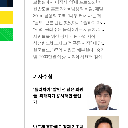
기자수첩
'돌려차기' 발언 선 넘은 의원
들, 피해자가 용서하면 끝인
가
반도체 호황에도 경제 기초체