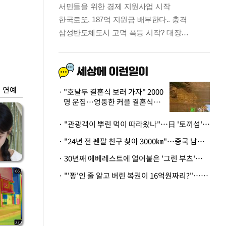
금융
박
변동성 커진 코스
연
피…거래대금 올해
최저
연예
"호날두 결혼식 보러 가자" 2000
명 운집…엉뚱한 커플 결혼식에
'황당'
· "관광객이 뿌린 먹이 따라왔나"…日 '토끼섬' 멧돼지, 토끼까지 사냥
· "24년 전 펜팔 친구 찾아 3000㎞"…중국 남성 사연에 '뭉클'
· 30년째 에베레스트에 얼어붙은 '그린 부츠'…드디어 가족 품으로
· "'꽝'인 줄 알고 버린 복권이 16억원짜리?"…극적으로 되찾은 사연