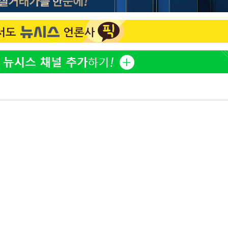
 차에 첫
동'
리(종합)
개
대우'
'온도차'
 밝혀
발로 부상
 논의