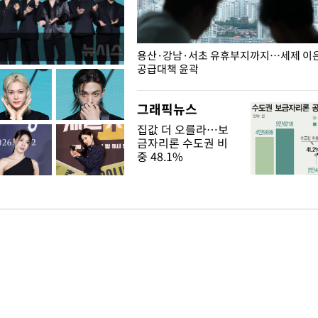
주째 하락, L당 1천800원대
용산·강남·서초 유휴부지까지…세제 이은 
공급대책 윤곽
그래픽뉴스
집값 더 오를라…보
금자리론 수도권 비
중 48.1%