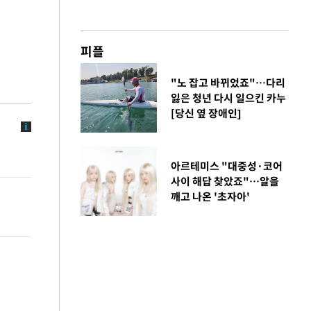
피플
"노 잡고 바뀌었죠"…다리
잃은 청년 다시 일으킨 카누
[당신 옆 장애인]
아르테미스 "대중성·코어
사이 해답 찾았죠"…알을
깨고 나온 '초자아'