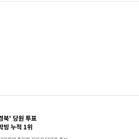
경북' 당원 투표
빙 누적 1위