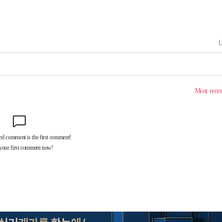
개
대우'
'온도차'
 밝혀
발로 부상
 논의
되길"
시작'
승리…정청래
청래
청래 승리
7%·정청래
2%·김민석
0.30%