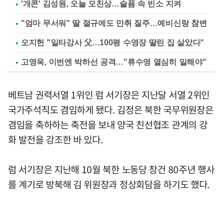
'개콘' 김성원, 오늘 모친상…슬픔 속 빈소 지켜
"엄마 무서워" 딸 절규에도 만취 질주…예비신랑 참변
오지헌 "일타강사 父…100평 수영장 딸린 집 살았다"
고영욱, 이번엔 박하선 공격…"류수영 열심히 일해야"
베트남 권력서열 1위인 럼 서기장은 지난달 서열 2위인
국가주석직도 겸임하게 됐다. 김정은 북한 국무위원장은
겸임을 축하하는 축전을 보내 양국 친선협조 관계의 강
화 발전을 강조한 바 있다.
럼 서기장은 지난해 10월 북한 노동당 창건 80주년 행사
를 계기로 방북해 김 위원장과 정상회담을 하기도 했다.