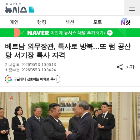
메인
랭킹
섹션
포토
베트남 외무장관, 특사로 방북…또 럼 공산
당 서기장 특사 자격
기사등록
2026/05/13 10:06:13
가
가
최종수정
2026/05/13 10:34:24
구글에서 선호하는 매체로 추가