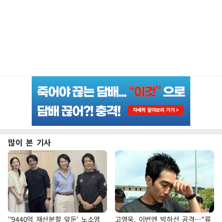
많이 본 기사
''9440억 재산분할 앞둔' 노소영
고영욱, 이번엔 박하선 공격…"류