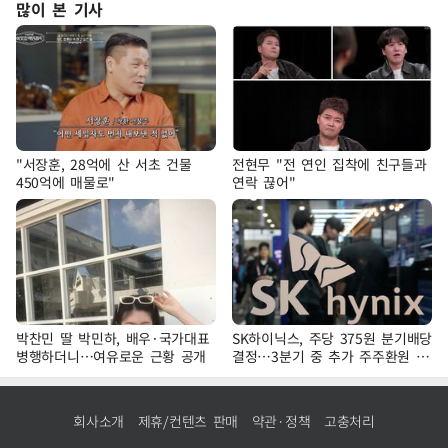
많이 본 기사
"서장훈, 28억에 산 서초 건물
전현무 "전 연인 집착에 친구들과
450억에 매물로"
연락 끊어"
박찬민 딸 박민하, 배우·국가대표
SK하이닉스, 주당 375원 분기배당
병행하더니…여유로운 근황 공개
결정…3분기 중 추가 주주환원 발
표
회사소개
제휴/컨텐츠 판매
약관·정책
고충처리