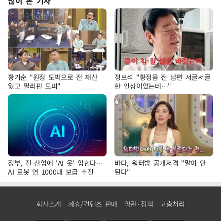
많이 본 기사
황기순 "원정 도박으로 전 재산
정보석 "황정음 전 남편 서글서글
잃고 필리핀 도피"
한 인상이었는데…"
정부, 전 산업에 'AI 옷' 입힌다…
바다, 워터밤 공개저격 "말이 안
AI 로봇 연 1000대 보급 추진
된다"
회사소개
제휴/컨텐츠 판매
약관·정책
고충처리