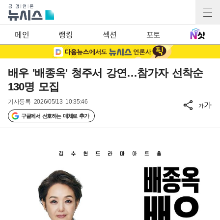
메인
랭킹
섹션
포토
배우 '배종옥' 청주서 강연…참가자 선착순
130명 모집
기사등록
2026/05/13 10:35:46
가
가
구글에서 선호하는 매체로 추가