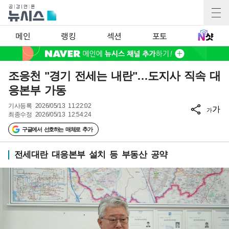
메인
랭킹
섹션
포토
조응천 "경기 전세는 내란"…도지사 직속 대
응본부 가동
기사등록
2026/05/13 11:22:02
가
가
최종수정
2026/05/13 12:54:24
구글에서 선호하는 매체로 추가
전세대란 대응본부 설치 등 부동산 공약