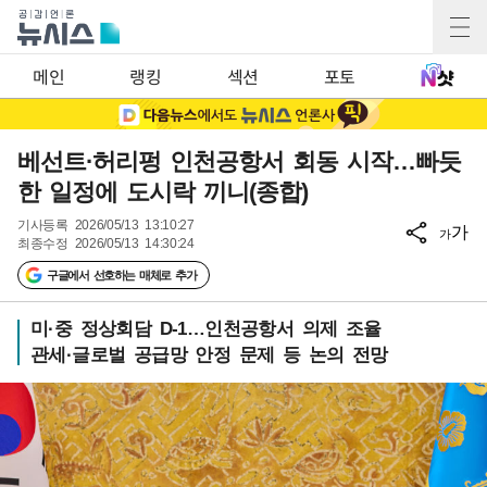
메인
랭킹
섹션
포토
베선트·허리펑 인천공항서 회동 시작…빠듯
한 일정에 도시락 끼니(종합)
기사등록
2026/05/13 13:10:27
가
가
최종수정
2026/05/13 14:30:24
구글에서 선호하는 매체로 추가
미·중 정상회담 D-1…인천공항서 의제 조율
관세·글로벌 공급망 안정 문제 등 논의 전망