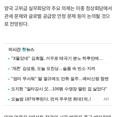
양국 고위급 실무회담의 주요 의제는 미중 정상회담에서
관세 문제와 글로벌 공급망 안정 문제 등이 논의될 것으
로 전망된다.
이시간
핫
뉴스
"X돌았네" 김희철, 거꾸로 태극기 분노 하루만에…
'개콘' 김성원, 오늘 모친상…슬픔 속 빈소 지켜
"엄마 무서워" 딸 절규에도 만취 질주…예비신랑 참변
오지헌 "일타강사 父…100평 수영장 딸린 집 살았다"