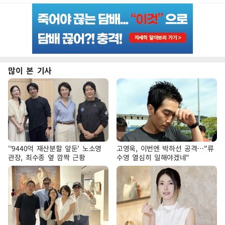
많이 본 기사
''9440억 재산분할 앞둔' 노소영
고영욱, 이번엔 박하선 공격…"류
관장, 최수종 옆 깜짝 근황
수영 열심히 일해야겠네"