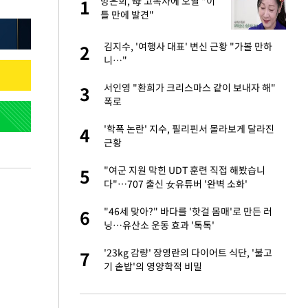
"이
방은희, 母 고독사에 오열 "이
1
1
틀 만에 발견"
신 근황 "가볼 만하
김지수, '여행사 대표' 변신 근황 "가볼 만하
2
2
니…"
성 접대 파문에 "현
서인영 "환희가 크리스마스 같이 보내자 해"
3
3
폭로
 했다"…탈북민 김
'학폭 논란' 지수, 필리핀서 몰라보게 달라진
4
4
 회상
근황
 속도내는 K-제약
"여군 지원 막힌 UDT 훈련 직접 해봤습니
5
5
다"…707 출신 女유튜버 '완벽 소화'
 폴리실리콘 최저가
"46세 맞아?" 바다를 '핫걸 몸매'로 만든 러
6
6
·수익성 개선 환
닝…유산소 운동 효과 '톡톡'
출발…나스닥
'23kg 감량' 장영란의 다이어트 식단, '불고
7
7
기 솥밥'의 영양학적 비밀