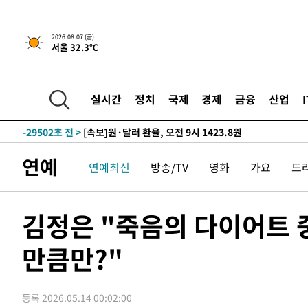
-15245초 전 >
[속보] 뉴욕증시, 일제 하락 마감…나스닥 0.06%↓
-32159초 전 >
[속보]'300억원대 사기 혐의' 차가원 대표 구속 송치
2026.08.07 (금)
서울 32.3℃
-31353초 전 >
"미 전국적 살모네라 식중독 원인은 멕시코산 할라피뇨"--
-29866초 전 >
[속보]경찰·노동부, HL만도 평택사업장 끼임 사망 관련
-29747초 전 >
[속보]합수본, '투표율 허위 입력' 중앙·서울·경기도 선관
실시간
정치
국제
경제
금융
산업
압수수색
-29502초 전 >
[속보]원·달러 환율, 오전 9시 1423.8원
-29298초 전 >
[속보]삼성전자·SK하이닉스 동반 강보합…1%대 상승 
-29284초 전 >
[속보]코스닥, 5.95포인트(0.74%) 상승한 807.62개장
연예
연예최신
방송/TV
영화
가요
드
-29252초 전 >
[속보]코스피, 6300선 재탈환…1.09% 오른 6365.07 
-26417초 전 >
시리아 다마스쿠스 교외에서 미니버스 폭발.. 14명 부상, 
태
-25715초 전 >
입추에도 극한더위…서울 낮 39도 '폭염중대경보'
김정은 "죽음의 다이어트 
-20679초 전 >
이란, 호르무즈서 "적국 목표물들"과 대치로 남부 케슘섬
례 큰 폭발음
만큼만?"
-19394초 전 >
[속보]美, 폴리실리콘 수입 규제…파생제품 15% 관세, 1
발효
-17545초 전 >
[속보]트럼프, 美 원정출산 금지 행정명령 서명
-15245초 전 >
[속보] 뉴욕증시, 일제 하락 마감…나스닥 0.06%↓
등록 2026.05.14 00:02:00
-32159초 전 >
[속보]'300억원대 사기 혐의' 차가원 대표 구속 송치