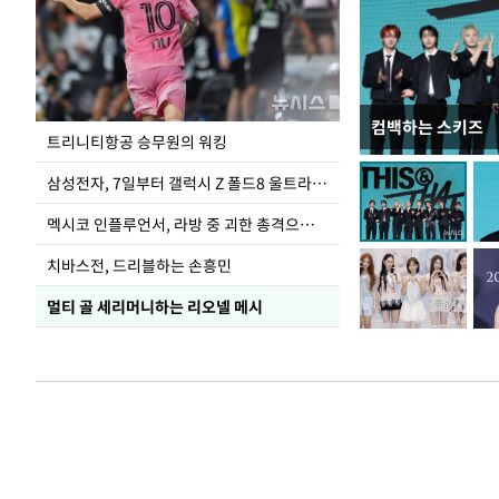
컴백하는 스키즈
입추 하루 앞둔 
트리니티항공 승무원의 워킹
폭염
삼성전자, 7일부터 갤럭시 Z 폴드8 울트라·폴드8·플립8 출시
멕시코 인플루언서, 라방 중 괴한 총격으로 사망
치바스전, 드리블하는 손흥민
멀티 골 세리머니하는 리오넬 메시