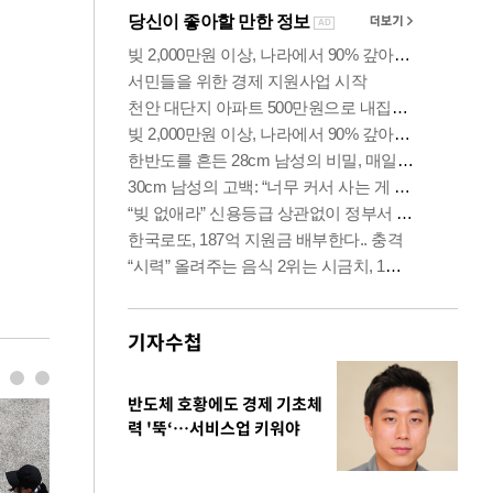
기자수첩
반도체 호황에도 경제 기초체
력 '뚝‘…서비스업 키워야