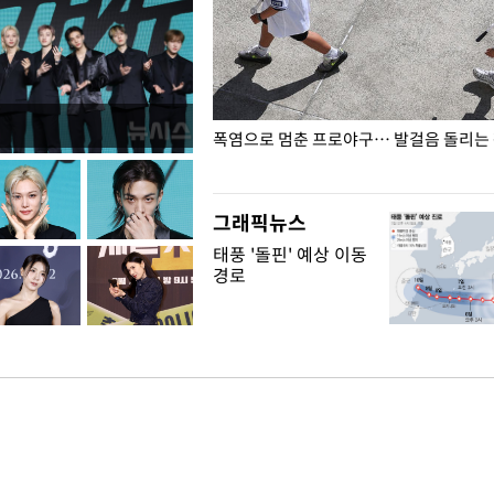
전남광주… 열화상 카메라에 담긴
폭염으로 멈춘 프로야구… 발걸음 돌리는
그래픽뉴스
태풍 '돌핀' 예상 이동
경로