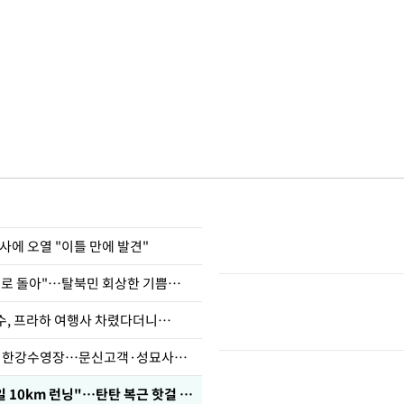
사에 오열 "이틀 만에 발견"
"바지 벗고 앞뒤로 돌아"…탈북민 회상한 기쁨조 검사
수, 프라하 여행사 차렸다더니…
'가성비 워터밤' 한강수영장…문신고객·성묘사음원 민원
46세 바다 "매일 10km 런닝"…탄탄 복근 핫걸 몸매로