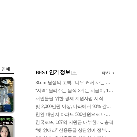
금융
입찰
코스피 6400선 회
효성
복…외인 '반도체주'
매수세
연예