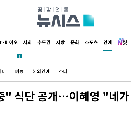
 CDC
 압수수색
위 등 9곳
IT·바이오
사회
수도권
지방
문화
스포츠
연예
출발
라마
예능
해외연예
스타
개장
3명은 중
중" 식단 공개…이혜영 "네가
에서 두차
20일 후