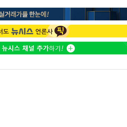
방은희, 母 고독사에 오열 
1
틀 만에 발견"
김지수, '여행사 대표' 변
2
니…"
축구협회, 15년 전 심판 
3
재는 내부 지침 준수"
"바지 벗고 앞뒤로 돌아야
4
서아, 기쁨조 검사 수치심
"신약 찾자"…정부 과제로
5
바이오
한화큐셀·OCI, 美 수입
6
격제 도입에…"공정 경쟁
영"
[속보] 뉴욕증시, 혼조 
7
0.3%↓, 다우 0.14%↑