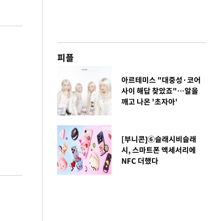
피플
아르테미스 "대중성·코어
사이 해답 찾았죠"…알을
깨고 나온 '초자아'
[부니콘]⑥슬래시비슬래
시, 스마트폰 액세서리에
NFC 더했다