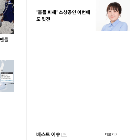
'홈플 피해' 소상공인 이번에
도 뒷전
 팬들
이 대통령, '청년 대책 속도 높여야…폭염 문제도
입추 코앞인데 전
총력 대응'